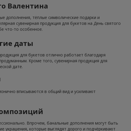
го Валентина
ные дополнения, тёплые символические подарки и
улярная сувенирная продукция для букетов на День святого
бе что-то особенное.
угие даты
 продукция для букетов отлично работает благодаря
родуманным. Кроме того, сувенирная продукция для
еской дате.
м
рмонично вписываются в общий вид и усиливают
композиций
ессионально. Впрочем, банальные дополнения могут быть
ие украшения, которые выглядят дорого и подчёркивают