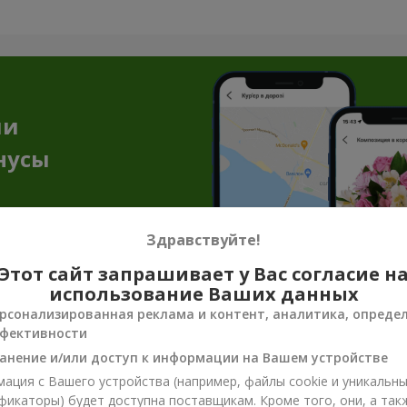
ии
нусы
Здравствуйте!
Этот сайт запрашивает у Вас согласие н
использование Ваших данных
рсонализированная реклама и контент, аналитика, опреде
енирная продукция к цветочным пода
фективности
анение и/или доступ к информации на Вашем устройстве
достаточно, чтобы передать всё настроение, заботу или нежнос
ация с Вашего устройства (например, файлы cookie и уникальн
ют эмоцию и делают подарок завершённым. Сувенирная продукция
фикаторы) будет доступна поставщикам. Кроме того, они, а так