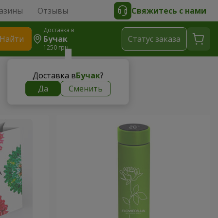
азины
Отзывы
Свяжитесь с нами
Доставка в
Найти
Бучак
Cтатус заказа
1250 грн
Доставка в
Бучак
?
Да
Сменить