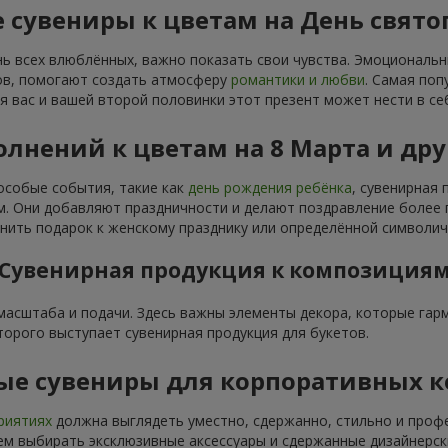
 сувениры к цветам на День свято
нь всех влюблённых, важно показать свои чувства. Эмоциональ
тов, помогают создать атмосферу
романтики и любви
. Самая поп
я вас и вашей второй половинки этот презент может нести в се
лнений к цветам на 8 Марта и др
особые события, такие как
день рождения ребёнка
, сувенирная
 Они добавляют праздничности и делают поздравление более п
ить подарок к женскому празднику или определённой символич
Сувенирная продукция к композиция
 масштаба и подачи. Здесь важны элементы декора, которые га
торого выступает сувенирная продукция для букетов.
ые сувениры для корпоративных 
риятиях
должна выглядеть уместно, сдержанно, стильно и проф
м выбирать эксклюзивные аксессуары и сдержанные дизайнерск