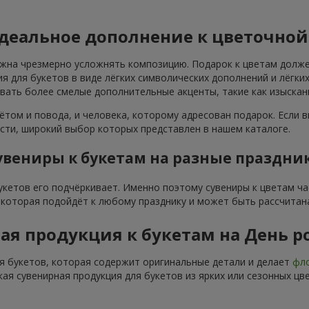
идеальное дополнение к цветочно
лжна чрезмерно усложнять композицию. Подарок к цветам долже
я для букетов в виде лёгких символических дополнений и лёгк
овать более смелые дополнительные акценты, такие как изыска
ётом и повода, и человека, которому адресован подарок. Если в
ти, широкий выбор которых представлен в нашем каталоге.
увениры к букетам на разные праздни
букетов его подчёркивает. Именно поэтому сувениры к цветам ч
, которая подойдёт к любому празднику и может быть рассчитан
ая продукция к букетам на День 
я букетов, которая содержит оригинальные детали и делает
фло
кая сувенирная продукция для букетов из ярких или сезонных ц