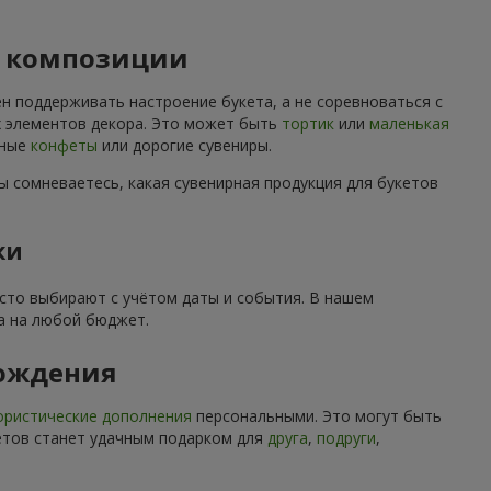
й композиции
н поддерживать настроение букета, а не соревноваться с
их элементов декора. Это может быть
тортик
или
маленькая
нные
конфеты
или дорогие сувениры.
ы сомневаетесь, какая сувенирная продукция для букетов
ки
асто выбирают с учётом даты и события. В нашем
а на любой бюджет.
рождения
ристические дополнения
персональными. Это могут быть
ветов станет удачным подарком для
друга
,
подруги
,