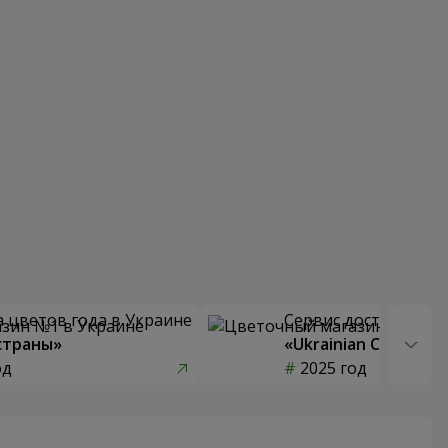
 цветов года в Украине
Сервис доставки цв
страны»
«Ukrainian Choice»
од
2025 год