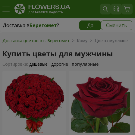
Доставка в
Берегомет
?
Да
Сменить
Доставка в
Берегомет
|
855 грн
Доставка цветов в г. Берегомет
> Кому > Цветы мужчине
Купить цветы для мужчины
Cортировка:
дешевые
дорогие
популярные