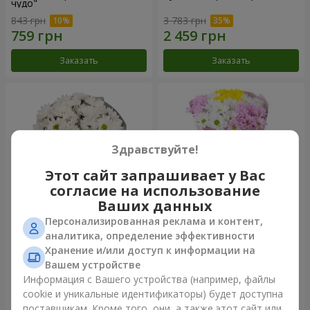
чудо"
843 грн
3 783 грн
Заказать
Заказать
Здравствуйте!
Этот сайт запрашивает у Вас
согласие на использование
Ваших данных
Персонализированная реклама и контент,
Букет "Киото" из 5 белых
Букет "Времена года"
аналитика, определение эффективности
хризантем
Хранение и/или доступ к информации на
1 066 грн
1 249 грн
Вашем устройстве
Информация с Вашего устройства (например, файлы
cookie и уникальные идентификаторы) будет доступна
Заказать
Заказать
поставщикам. Кроме того, они, а также этот сайт или