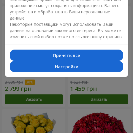
приложение смогут сохранять информацию с Вашего
устройства и обрабатывать Ваши персональные
данные.
Некоторые поставщики могут использовать Ваши
данные на основании законного интереса. Вы можете
изменить свой выбор позже по ссылке внизу страницы.
Принять все
Настройки
Букет "Крещатик"
Букет "Мы и лето"
3 999 грн
1 621 грн
Заказать
Заказать