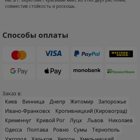
совместив стойкость и роскошь.
Способы оплаты
Заказ в:
Киев
Винница
Днепр
Житомир
Запорожье
Ивано-Франковск
Кропивницкий (Кировоград)
Кременчуг
Кривой Рог
Луцк
Львов
Николаев
Одесса
Полтава
Ровно
Сумы
Тернополь
Ужгород
Харьков
Херсон
Хмельницкий