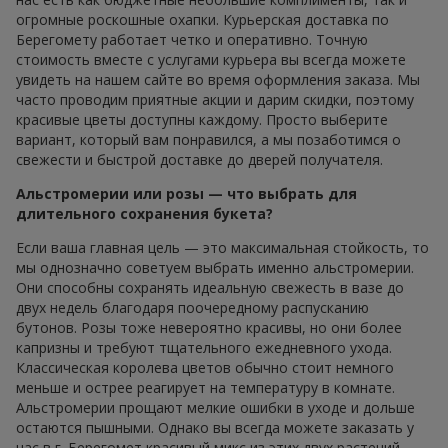
огромные роскошные охапки. Курьерская доставка по
Берегомету работает четко и оперативно. Точную
стоимость вместе с услугами курьера вы всегда можете
увидеть на нашем сайте во время оформления заказа. Мы
часто проводим приятные акции и дарим скидки, поэтому
красивые цветы доступны каждому. Просто выберите
вариант, который вам понравился, а мы позаботимся о
свежести и быстрой доставке до дверей получателя.
Альстромерии или розы — что выбрать для
длительного сохранения букета?
Если ваша главная цель — это максимальная стойкость, то
мы однозначно советуем выбрать именно альстромерии.
Они способны сохранять идеальную свежесть в вазе до
двух недель благодаря поочередному распусканию
бутонов. Розы тоже невероятно красивы, но они более
капризны и требуют тщательного ежедневного ухода.
Классическая королева цветов обычно стоит немного
меньше и острее реагирует на температуру в комнате.
Альстромерии прощают мелкие ошибки в уходе и дольше
остаются пышными. Однако вы всегда можете заказать у
нас в г. Берегомет красивый микс из этих двух растений,