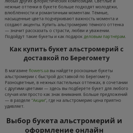
любых других флористических композиций. Светлые и
нежные оттенки в букете больше подходят молодёжи,
влюблённости и романтичным моментам. Тёмные,
насыщенные цвета подчёркивают важность момента и
создают акценты. Купить альстромерию тёмного оттенка
— значит рассказать о страсти, любви и уважении.
Подойдут такие букеты и как подарок
деловым партнёрам
.
Как купить букет альстромерий с
доставкой по Берегомету
В магазине
flowers.ua
вы найдёте роскошные букеты
альстромерии с быстрой доставкой по Берегомету.
Разноцветные, в нежных пастельных оттенках, в сочетании
с другими цветами — здесь вы подберёте букет для любого
случая или просто как знак внимания. Больше предложений
— в разделе
“Акции”
, где на альстромерию цена приятно
удивляет.
Выбор букета альстромерий и
оформление онлайн