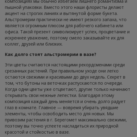
композициях мы обычно избегаем лишнего романтизма и
пышной упаковки. Вместо этого наши флористы делают
акцент на строгих линиях и вытянутой форме букета.
Альстромерии практически не имеют резкого запаха, что
является огромным плюсом для рабочего кабинета или
офиса. Такой презент символизирует успех, процветание и
искреннее уважение, поэтому смело заказывайте их для
коллег, друзей или близких.
Как долго стоят альстромерии в вазе?
Эти цветы считаются настоящими рекордсменами среди
срезанных растений. При правильном уходе они легко
остаются свежими и красивыми до двух недель. Секрет в
том, что бутоны на веточках распускаются по очереди.
Когда одни цветы уже отцветают, другие только начинают
открывать свои нежные лепестки. Благодаря этому
композиция каждый день меняется и очень долго радует
глаз в комнате. Главное — вовремя убирать увядшие
элементы, чтобы освободить место для новых. Мы
привозим растения в г. Берегомет максимально свежими,
поэтому вы точно успеете насладиться их природной
красотой и стойкостью в вазе.