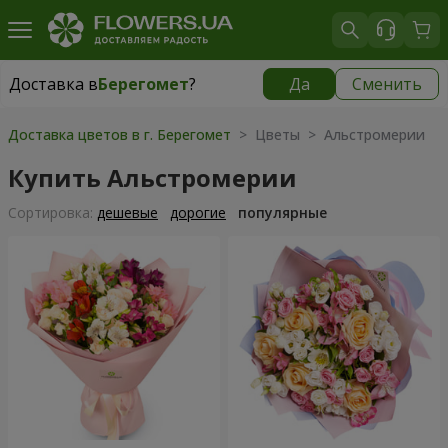
Доставка в
Берегомет
?
Да
Сменить
Доставка в
Берегомет
|
855 грн
Доставка цветов в г. Берегомет
> Цветы > Альстромерии
Купить Альстромерии
Cортировка:
дешевые
дорогие
популярные