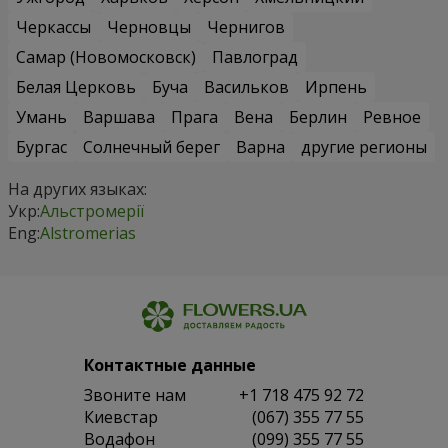
Черкассы
Черновцы
Чернигов
Самар (Новомосковск)
Павлоград
Белая Церковь
Буча
Васильков
Ирпень
Умань
Варшава
Прага
Вена
Берлин
Ревное
Бургас
Солнечный берег
Варна
другие регионы
На других языках:
Укр:
Альстромерії
Eng:
Alstromerias
Контактные данные
Звоните нам
+1 718 475 92 72
Киевстар
(067) 355 77 55
Водафон
(099) 355 77 55