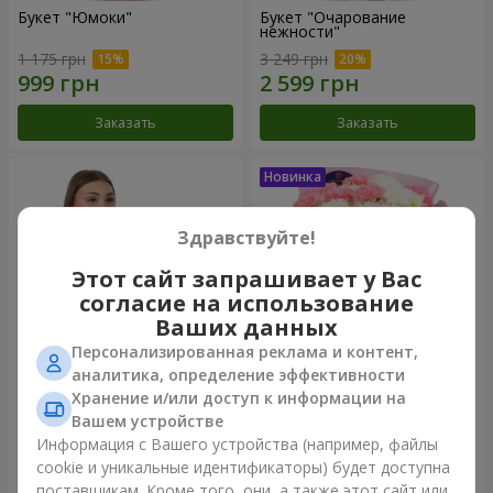
Букет "Юмоки"
Букет "Очарование
нежности"
1 175 грн
3 249 грн
Заказать
Заказать
Здравствуйте!
Этот сайт запрашивает у Вас
согласие на использование
Ваших данных
Персонализированная реклама и контент,
аналитика, определение эффективности
Хранение и/или доступ к информации на
Композиция "Белоснежная
Букет "Sentiment"
гармония"
Вашем устройстве
2 799 грн
1 599 грн
Информация с Вашего устройства (например, файлы
cookie и уникальные идентификаторы) будет доступна
поставщикам. Кроме того, они, а также этот сайт или