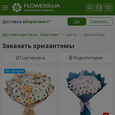
Доставка в
Берегомет
?
Да
Сменить
Доставка в
Берегомет
|
855 грн
Доставка цветов в г. Берегомет
> Цветы > Хризантемы
Заказать хризантемы
Cортировка
Подкатегории