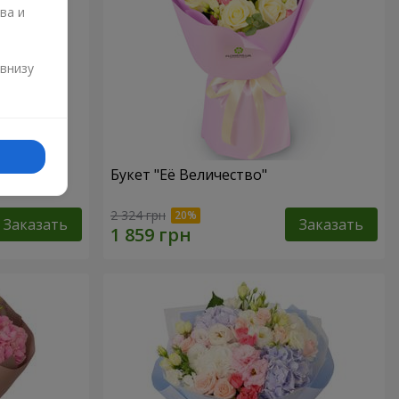
ва и
и
 внизу
Букет "Её Величество"
2 324 грн
Заказать
Заказать