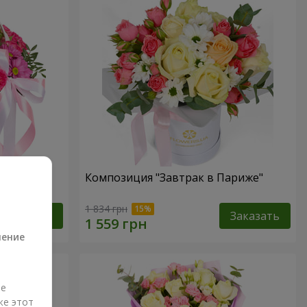
Композиция "Завтрак в Париже"
а
1 834 грн
Заказать
Заказать
ление
ые
же этот