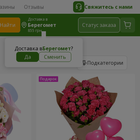
азины
Отзывы
Свяжитесь с нами
Доставка в
Найти
Берегомет
Cтатус заказа
855 грн
Доставка в
Берегомет
?
Да
Сменить
Подкатегории