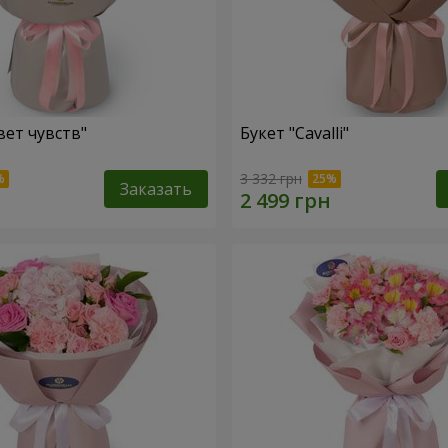
вет чувств"
Букет "Cаvalli"
3 332 грн
Заказать