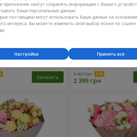
ли приложение смогут сохранять информацию с Вашего устройст
тывать Ваши персональные данные.
рые поставщики могут использовать Ваши данные на основани
ого интереса. Вы можете изменить свой выбор позже по ссылке
цы.
Настройки
Принять все
 "Любимые глаза"
Букет "Мамина весна"
3 427 грн
Заказать