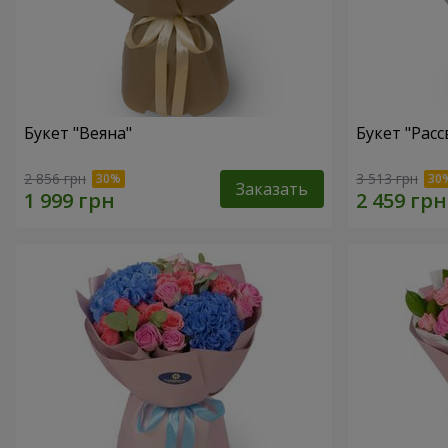
Букет "Веяна"
Букет "Расс
2 856 грн
3 513 грн
Заказать