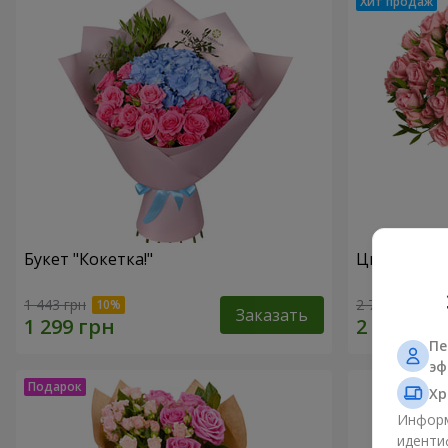
Букет "Кокетка!"
Цветы в ко
1 443 грн
2 749 грн
Заказать
Пе
эф
Хр
Информ
иденти