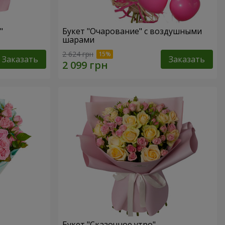
"
Букет "Очарование" с воздушными
шарами
2 624 грн
Заказать
Заказать
Букет "Сказочное утро"