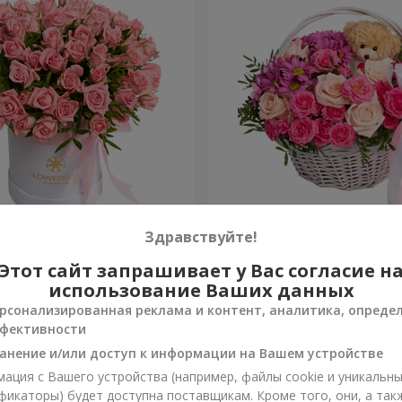
робке "Розовый оазис"
Корзина "Ты прекрасна"
Здравствуйте!
Этот сайт запрашивает у Вас согласие н
3 656 грн
Заказать
использование Ваших данных
рсонализированная реклама и контент, аналитика, опреде
фективности
анение и/или доступ к информации на Вашем устройстве
ация с Вашего устройства (например, файлы cookie и уникальн
фикаторы) будет доступна поставщикам. Кроме того, они, а так