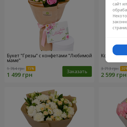
сайт и
обраба
Некото
законн
страни
Букет "Грезы" с конфетами "Любимой
Композиция
маме"
1 764 грн
3 713 грн
Заказать