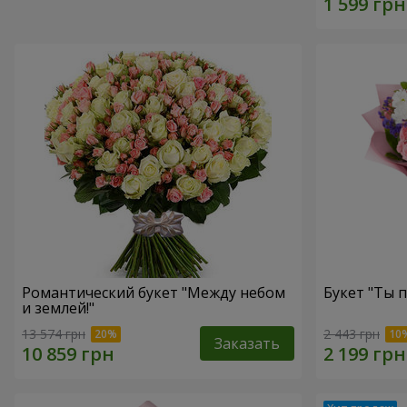
Романтический букет "Между небом
Букет "Ты п
и землей!"
13 574 грн
2 443 грн
Заказать