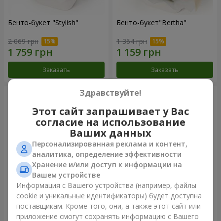
Бенто-букет "Stylish"
Бенто-букет"Bertha"
2 069 грн
1 364 грн
Заказать
Заказать
Здравствуйте!
Этот сайт запрашивает у Вас
согласие на использование
Ваших данных
Персонализированная реклама и контент,
аналитика, определение эффективности
Хранение и/или доступ к информации на
Вашем устройстве
Информация с Вашего устройства (например, файлы
Букет "Kamaliya"
Букет "Moon Dance"
cookie и уникальные идентификаторы) будет доступна
поставщикам. Кроме того, они, а также этот сайт или
3 279 грн
2 570 грн
приложение смогут сохранять информацию с Вашего