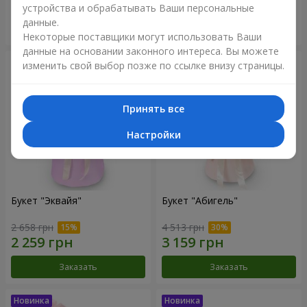
устройства и обрабатывать Ваши персональные
данные.
Заказать
Заказать
Некоторые поставщики могут использовать Ваши
данные на основании законного интереса. Вы можете
изменить свой выбор позже по ссылке внизу страницы.
Принять все
Настройки
Букет "Эквайя"
Букет "Абигель"
2 658 грн
4 513 грн
Заказать
Заказать