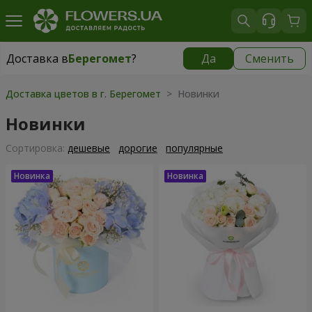
Доставка в
Берегомет
?
Да
Сменить
Доставка в
Берегомет
|
855 грн
Доставка цветов в г. Берегомет
> Новинки
Новинки
Cортировка:
дешевые
дорогие
популярные