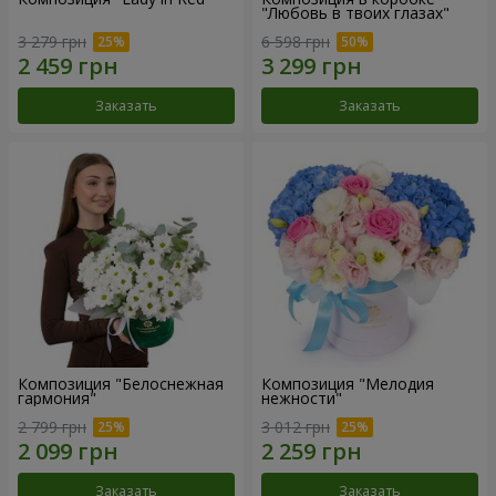
"Любовь в твоих глазах"
3 279 грн
6 598 грн
Заказать
Заказать
Композиция "Белоснежная
Композиция "Мелодия
гармония"
нежности"
2 799 грн
3 012 грн
Заказать
Заказать