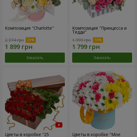
Композиция "Charlotte"
Композиция "Принцесса и
Тедди"
2 374 грн
1 999 грн
Заказать
Заказать
Цветы в коробке "25
Цветы в коробке "Мое