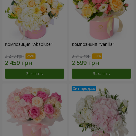
Композиция "Absolute"
Композиция "Vanilla"
3 279 грн
3 713 грн
Заказать
Заказать