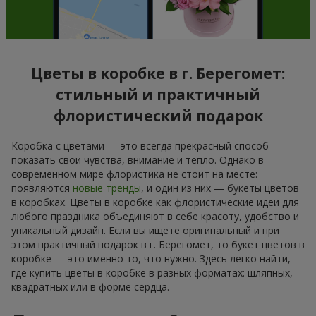
Цветы в коробке в г. Берегомет:
стильный и практичный
флористический подарок
Коробка с цветами — это всегда прекрасный способ
показать свои чувства, внимание и тепло. Однако в
современном мире флористика не стоит на месте:
появляются
новые тренды
, и один из них — букеты цветов
в коробках. Цветы в коробке как флористические идеи для
любого праздника объединяют в себе красоту, удобство и
уникальный дизайн. Если вы ищете оригинальный и при
этом практичный подарок в г. Берегомет, то букет цветов в
коробке — это именно то, что нужно. Здесь легко найти,
где купить цветы в коробке в разных форматах: шляпных,
квадратных или в форме сердца.