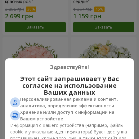
красных роз!"
сердце"
3 856 грн
1 364 грн
Заказать
Заказать
Здравствуйте!
Этот сайт запрашивает у Вас
согласие на использование
Ваших данных
Персонализированная реклама и контент,
Цветы в коробке "Розовый
Цветы в коробке "Белый
аналитика, определение эффективности
опал"
шелк"
Хранение и/или доступ к информации на
1 284 грн
1 764 грн
Вашем устройстве
Информация с Вашего устройства (например, файлы
cookie и уникальные идентификаторы) будет доступна
Заказать
Заказать
поставщикам. Кроме того, они, а также этот сайт или