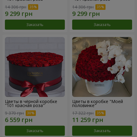
14 306 грн
14 306 грн
Заказать
Заказать
Цветы в чёрной коробке
Цветы в коробке "Моей
"101 красная роза"
половинке"
9 370 грн
17 322 грн
Заказать
Заказать