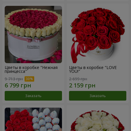
Цветы в коробке "Нежная
Цветы в коробке "LOVE
принцесса"
YOU!"
9 713 грн
2 699 грн
Заказать
Заказать