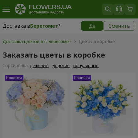
Доставка в
Берегомет
?
Да
Сменить
Доставка в
Берегомет
|
855 грн
Доставка цветов в г. Берегомет
> Цветы в коробке
Заказать цветы в коробке
Cортировка:
дешевые
дорогие
популярные