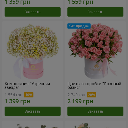
Заказать
Заказать
Композиция "Утренняя
Цветы в коробке "Розовый
звезда"
оазис"
1 554 грн
2 749 грн
Заказать
Заказать