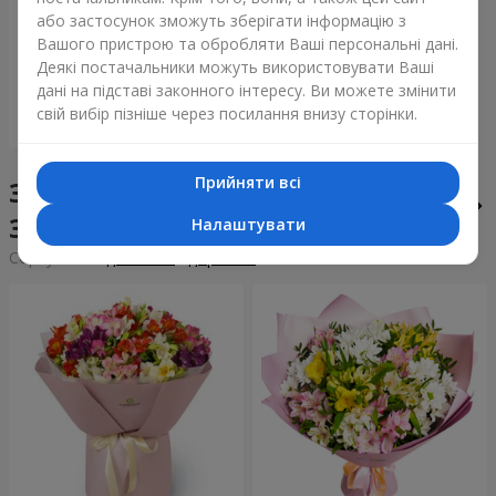
Букет "Tarnis"
або застосунок зможуть зберігати інформацію з
Вашого пристрою та обробляти Ваші персональні дані.
6 398 грн
Деякі постачальники можуть використовувати Ваші
дані на підставі законного інтересу. Ви можете змінити
свій вибір пізніше через посилання внизу сторінки.
Замовити
Прийняти всі
Збірні букети у місті
Звенигородка
Налаштувати
Сортування:
дешевше
дорожче