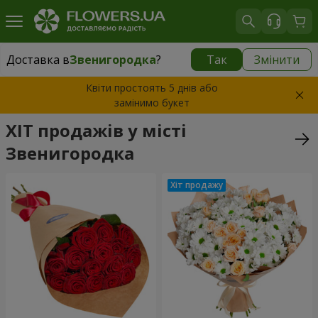
Доставка в
Звенигородка
?
Так
Змінити
Доставка в
Звенигородка
|
1120 грн
Квіти простоять 5 днів або
замінимо букет
ХІТ продажів у місті
Звенигородка