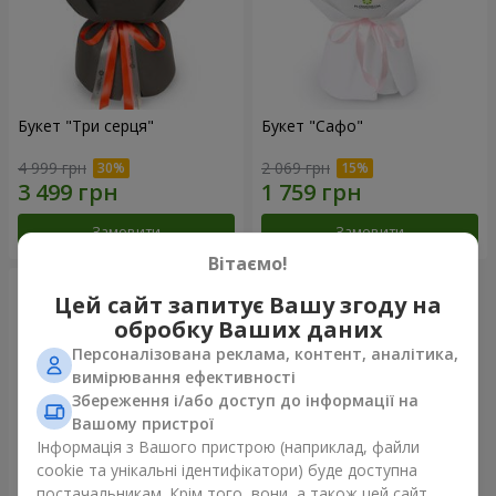
Букет "Три серця"
Букет "Сафо"
4 999 грн
2 069 грн
Замовити
Замовити
Вітаємо!
Цей сайт запитує Вашу згоду на
обробку Ваших даних
Персоналізована реклама, контент, аналітика,
вимірювання ефективності
Збереження і/або доступ до інформації на
Вашому пристрої
Інформація з Вашого пристрою (наприклад, файли
cookie та унікальні ідентифікатори) буде доступна
постачальникам. Крім того, вони, а також цей сайт