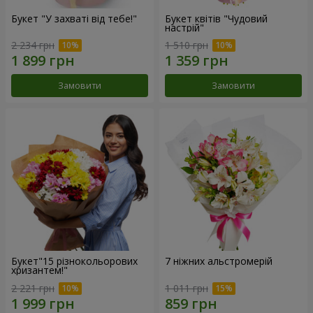
Букет "У захваті від тебе!"
Букет квітів "Чудовий
настрій"
2 234 грн
1 510 грн
Замовити
Замовити
Букет"15 різнокольорових
7 ніжних альстромерій
хризантем!"
2 221 грн
1 011 грн