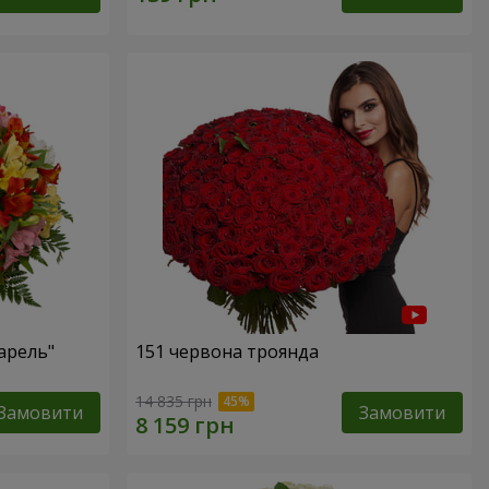
арель"
151 червона троянда
14 835 грн
Замовити
Замовити