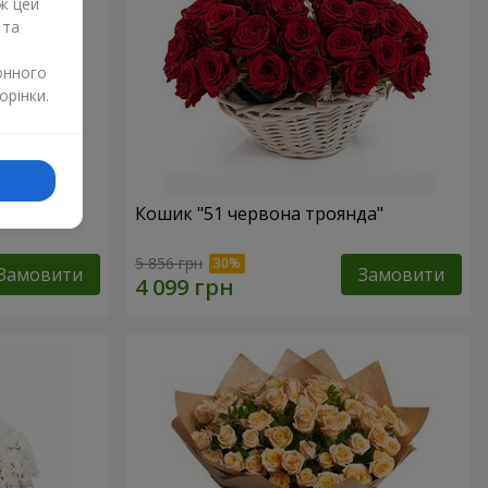
ж цей
 та
онного
орінки.
Кошик "51 червона троянда"
5 856 грн
Замовити
Замовити