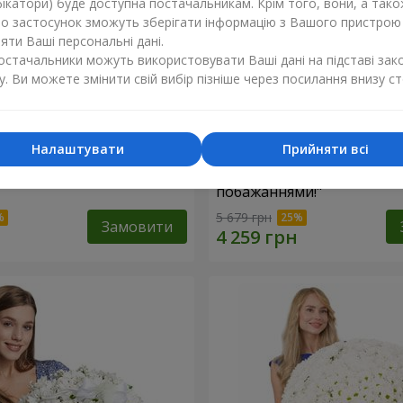
ікатори) буде доступна постачальникам. Крім того, вони, а тако
бо застосунок зможуть зберігати інформацію з Вашого пристрою
ти Ваші персональні дані.
постачальники можуть використовувати Ваші дані на підставі зак
у. Ви можете змінити свій вибір пізніше через посилання внизу ст
Налаштувати
Прийняти всі
троянда
Кошик "З найкращими
побажаннями!"
5 679 грн
Замовити