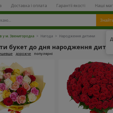
a
Доставка і оплата
Гарантії якості
Наші ма
Знайт
ів у м. Звенигородка
> Нагода > Народження дитини
Д
ти букет до дня народження дити
ешевше
дорожче
популярні