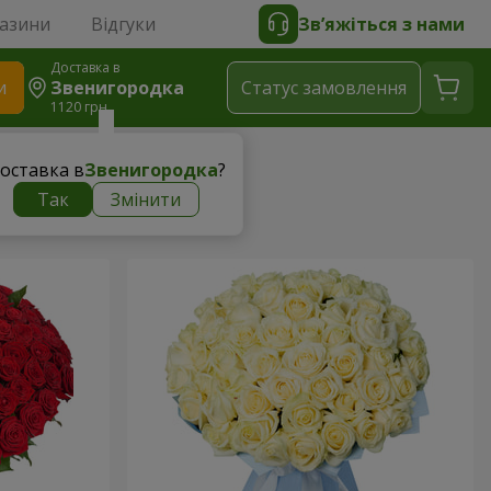
газини
Відгуки
Зв’яжіться з нами
Доставка в
и
Звенигородка
Статус замовлення
1120 грн
оставка в
Звенигородка
?
ни
Так
Змінити