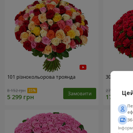
101 різнокольорова троянда
301 червон
8 152 грн
27 537 грн
Цей
Замовити
Пе
еф
Зб
Інформа