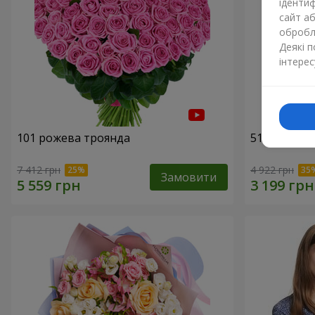
ідентиф
сайт а
обробля
Деякі 
інтерес
101 рожева троянда
51 рожева 
7 412 грн
4 922 грн
Замовити