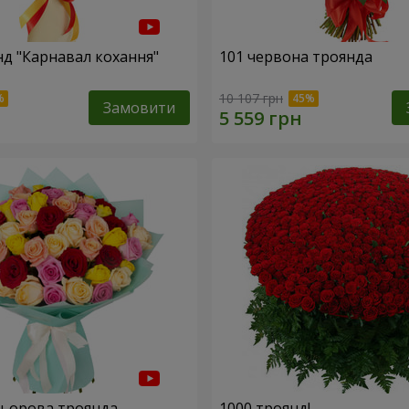
нд "Карнавал кохання"
101 червона троянда
10 107 грн
Замовити
льорова троянда
1000 троянд!