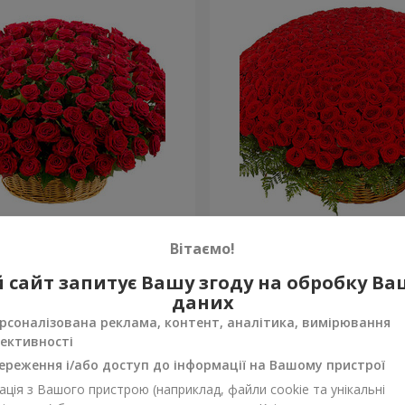
а троянда
501 червона троянда
Вітаємо!
55 380 грн
 сайт запитує Вашу згоду на обробку В
Замовити
даних
рсоналізована реклама, контент, аналітика, вимірювання
ективності
ереження і/або доступ до інформації на Вашому пристрої
ція з Вашого пристрою (наприклад, файли cookie та унікальні