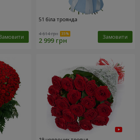
51 біла троянда
4 614 грн
Замовити
Замовити
19 червоних троянд