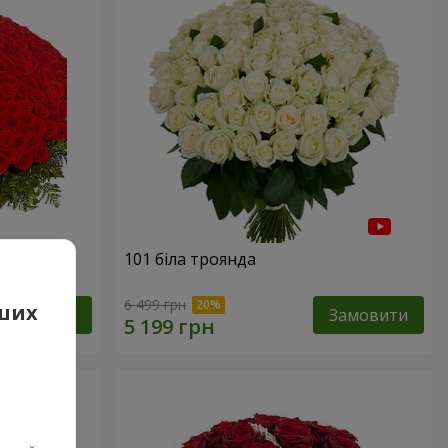
101 біла троянда
6 499 грн
аших
Замовити
Замовити