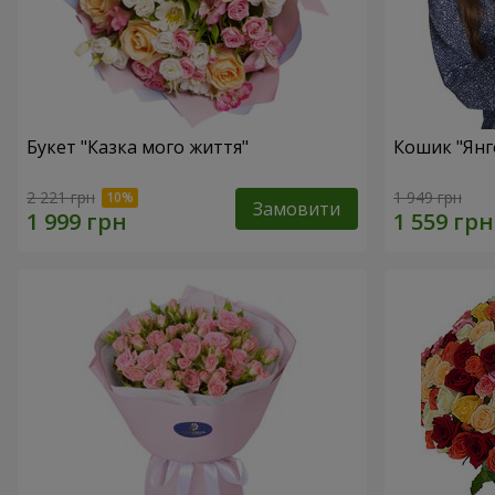
Букет "Казка мого життя"
Кошик "Янг
2 221 грн
1 949 грн
Замовити