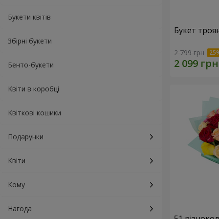
Букети квітів
Букет троя
Збірні букети
2 799 грн
Бенто-букети
Квіти в коробці
Квіткові кошики
Подарунки
Квіти
Кому
Нагода
51 різноко