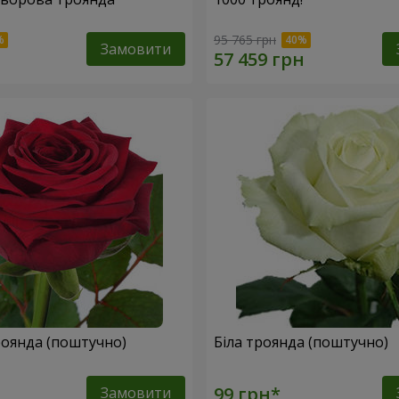
95 765 грн
Замовити
оянда (поштучно)
Біла троянда (поштучно)
Замовити