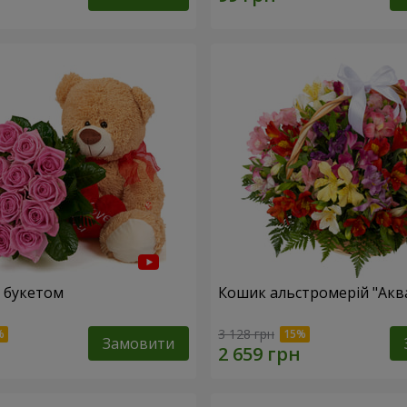
 букетом
Кошик альстромерій "Акв
3 128 грн
Замовити