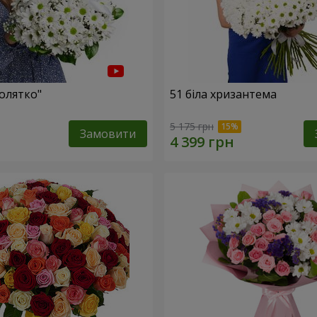
олятко"
51 біла хризантема
5 175 грн
Замовити