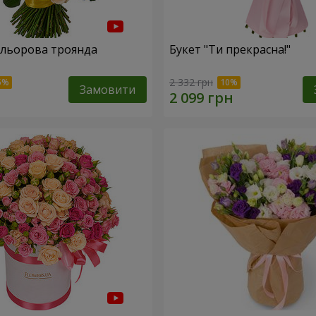
ольорова троянда
Букет "Ти прекрасна!"
2 332 грн
Замовити