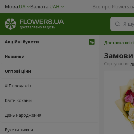
Мова:
UA
Валюта:
UAH
Все про Flowers.u
Акційні букети
Доставка квіт
Замови
Новинки
Сортування:
д
Оптові ціни
ХІТ продажів
Квіти коханій
День народження
Букети тижня