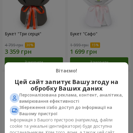
Букет "Три серця"
Букет "Сафо"
4 799 грн
1 999 грн
Замовити
Замовити
Вітаємо!
Цей сайт запитує Вашу згоду на
обробку Ваших даних
Персоналізована реклама, контент, аналітика,
вимірювання ефективності
Збереження і/або доступ до інформації на
Вашому пристрої
Інформація з Вашого пристрою (наприклад, файли
cookie та унікальні ідентифікатори) буде доступна
постачальникам. Крім того, вони, а також цей сайт