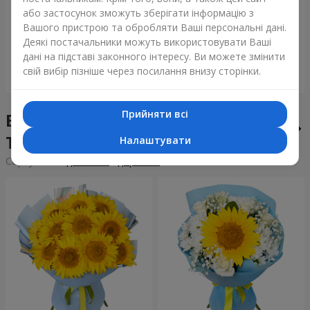
Букет "Tarnis"
Монобукет з 9 білих троянд
або застосунок зможуть зберігати інформацію з
Вашого пристрою та обробляти Ваші персональні дані.
6 152 грн
1 288 грн
Деякі постачальники можуть використовувати Ваші
дані на підставі законного інтересу. Ви можете змінити
свій вибір пізніше через посилання внизу сторінки.
Замовити
Замовити
Прийняти всі
Букети тижня у місті
Томашпіль
Налаштувати
Сортування:
дешевше
дорожче