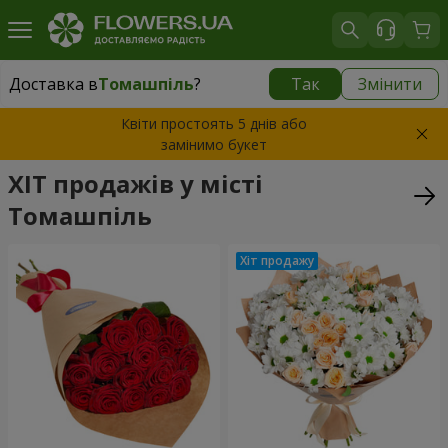
Доставка в
Томашпіль
?
Так
Змінити
Доставка в
Томашпіль
|
1552 грн
Квіти простоять 5 днів або
замінимо букет
ХІТ продажів у місті
Томашпіль