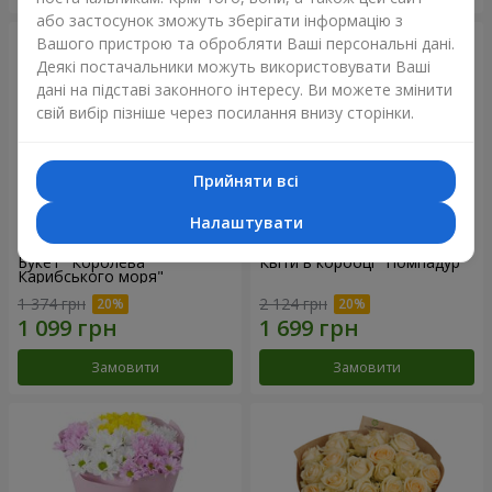
або застосунок зможуть зберігати інформацію з
Вашого пристрою та обробляти Ваші персональні дані.
Деякі постачальники можуть використовувати Ваші
дані на підставі законного інтересу. Ви можете змінити
свій вибір пізніше через посилання внизу сторінки.
Прийняти всі
Налаштувати
Букет "Королева
Квіти в коробці "Помпадур"
Карибського моря"
1 374 грн
2 124 грн
Замовити
Замовити