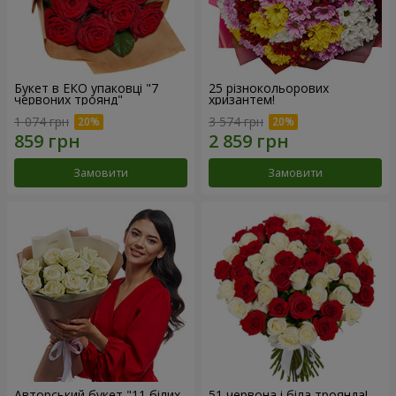
Букет в ЕКО упаковці "7
25 різнокольорових
червоних троянд"
хризантем!
1 074 грн
3 574 грн
Замовити
Замовити
Авторський букет "11 білих
51 червона і біла троянда!