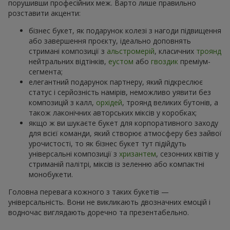
порушивши професійних меж. Варто лише правильно
розставити акценти:
бізнес букет, як подарунок колезі з нагоди підвищення
або завершення проєкту, ідеально доповнять
стримані композиції з
альстромерій
, класичних
троянд
нейтральних відтінків,
еустом
або
гвоздик
преміум-
сегмента;
елегантний подарунок партнеру, який підкреслює
статус і серйозність намірів, неможливо уявити без
композицій з калл,
орхідей
, троянд великих бутонів, а
також лаконічних авторських міксів у коробках;
якщо ж ви шукаєте букет для корпоративного заходу
для всієї команди, який створює атмосферу без зайвої
урочистості, то як бізнес букет тут підійдуть
універсальні композиції з
хризантем
, сезонних квітів у
стриманій палітрі, міксів із зеленню або компактні
монобукети.
Головна перевага кожного з таких букетів —
універсальність. Вони не викликають двозначних емоцій і
водночас виглядають доречно та презентабельно.