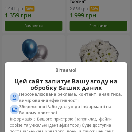
троянд"
1 941 грн
2 856 грн
Замовити
Замовити
Вітаємо!
Цей сайт запитує Вашу згоду на
обробку Ваших даних
Персоналізована реклама, контент, аналітика,
Фонтан куль "Шарм"
Букет "Кіото" з 5 білих
вимірювання ефективності
хризантем
Збереження і/або доступ до інформації на
999 грн
Вашому пристрої
Інформація з Вашого пристрою (наприклад, файли
cookie та унікальні ідентифікатори) буде доступна
Замовити
Замовити
постачальникам. Крім того, вони, а також цей сайт