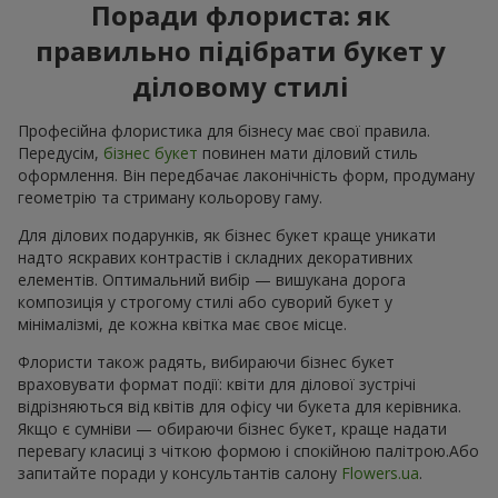
Поради флориста: як
правильно підібрати букет у
діловому стилі
Професійна флористика для бізнесу має свої правила.
Передусім,
бізнес букет
повинен мати діловий стиль
оформлення. Він передбачає лаконічність форм, продуману
геометрію та стриману кольорову гаму.
Для ділових подарунків, як бізнес букет краще уникати
надто яскравих контрастів і складних декоративних
елементів. Оптимальний вибір — вишукана дорога
композиція у строгому стилі або суворий букет у
мінімалізмі, де кожна квітка має своє місце.
Флористи також радять, вибираючи бізнес букет
враховувати формат події: квіти для ділової зустрічі
відрізняються від квітів для офісу чи букета для керівника.
Якщо є сумніви — обираючи бізнес букет, краще надати
перевагу класиці з чіткою формою і спокійною палітрою.Або
запитайте поради у консультантів салону
Flowers.ua
.