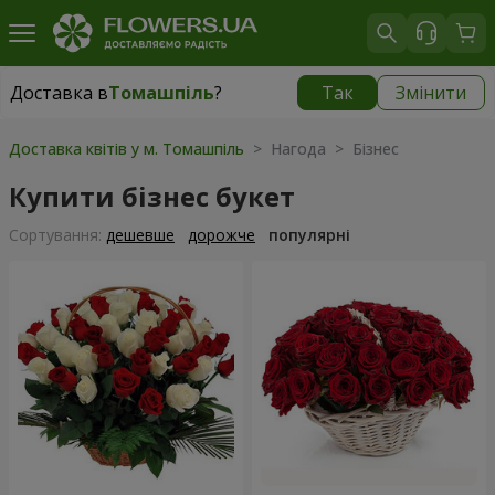
Доставка в
Томашпіль
?
Так
Змінити
Доставка в
Томашпіль
|
1552 грн
Доставка квітів у м. Томашпіль
> Нагода > Бізнес
Купити бізнес букет
Сортування:
дешевше
дорожче
популярні