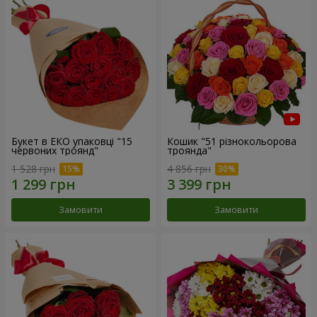
Букет в ЕКО упаковці "15
Кошик "51 різнокольорова
червоних троянд"
троянда"
1 528 грн
4 856 грн
Замовити
Замовити