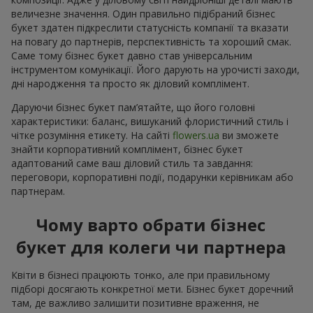
величезне значення. Один правильно підібраний бізнес
букет здатен підкреслити статусність компанії та вказати
на повагу до партнерів, перспективність та хороший смак.
Саме тому бізнес букет давно став універсальним
інструментом комунікації. Його дарують на урочисті заходи,
дні народження та просто як діловий комплімент.
Даруючи бізнес букет пам’ятайте, що його головні
характеристики: баланс, вишуканий флористичний стиль і
чітке розуміння етикету. На сайті
flowers.ua
ви зможете
знайти корпоративний комплімент, бізнес букет
адаптований саме ваш діловий стиль та завдання:
переговори, корпоративні події, подарунки керівникам або
партнерам.
Чому варто обрати бізнес
букет для колеги чи партнера
Квіти в бізнесі працюють тонко, але при правильному
підборі досягають конкретної мети. Бізнес букет доречний
там, де важливо залишити позитивне враження, не