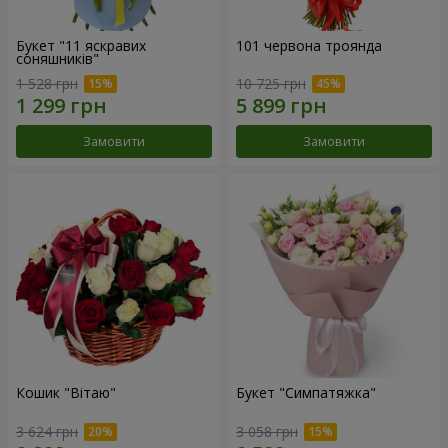
Букет "11 яскравих
101 червона троянда
соняшників"
1 528 грн
10 725 грн
Замовити
Замовити
Кошик "Вітаю"
Букет "Симпатяжка"
3 624 грн
3 058 грн