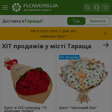
Доставка в
Тараща
?
Так
Змінити
Доставка в
Тараща
|
650 грн
Квіти простоять 5 днів або
замінимо букет
ХІТ продажів у місті Тараща
Букет в ЕКО упаковці "15
Букет "Квітковий бал"
червоних троянд"