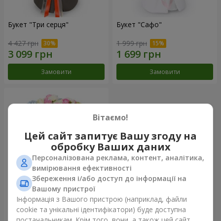
Букет "Три серця"
Букет "Сафо"
4 427 грн
1 999 грн
Замовити
Замовити
Вітаємо!
Цей сайт запитує Вашу згоду на
обробку Ваших даних
Персоналізована реклама, контент, аналітика,
вимірювання ефективності
Збереження і/або доступ до інформації на
Вашому пристрої
Букет "Tarnis"
Інформація з Вашого пристрою (наприклад, файли
cookie та унікальні ідентифікатори) буде доступна
5 691 грн
постачальникам. Крім того, вони, а також цей сайт