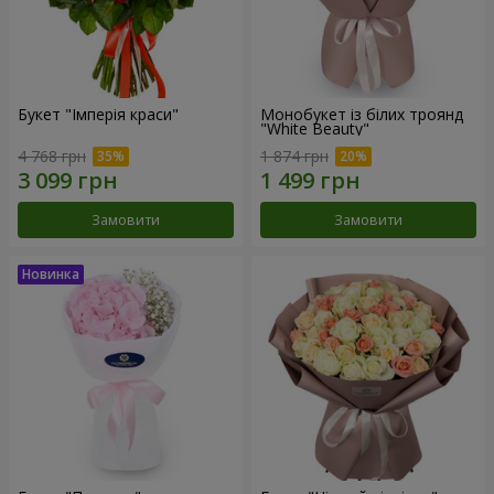
Букет "Імперія краси"
Монобукет із білих троянд
"White Beauty"
4 768 грн
1 874 грн
Замовити
Замовити