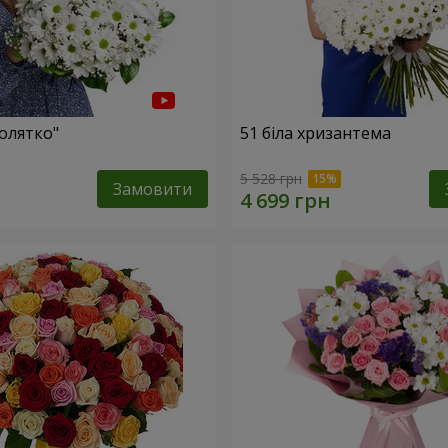
олятко"
51 біла хризантема
5 528 грн
Замовити