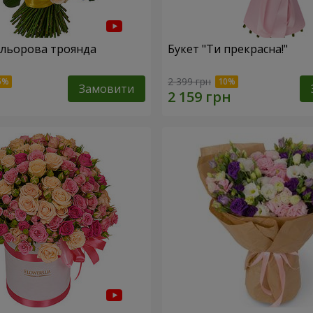
ольорова троянда
Букет "Ти прекрасна!"
2 399 грн
Замовити