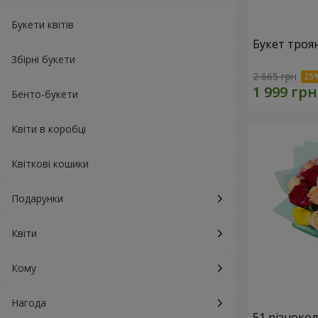
Букети квітів
Букет троя
Збірні букети
2 665 грн
Бенто-букети
Квіти в коробці
Квіткові кошики
Подарунки
Квіти
Кому
Нагода
51 різноко