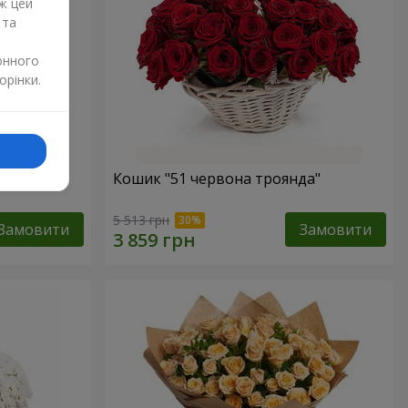
ж цей
 та
онного
орінки.
Кошик "51 червона троянда"
5 513 грн
Замовити
Замовити