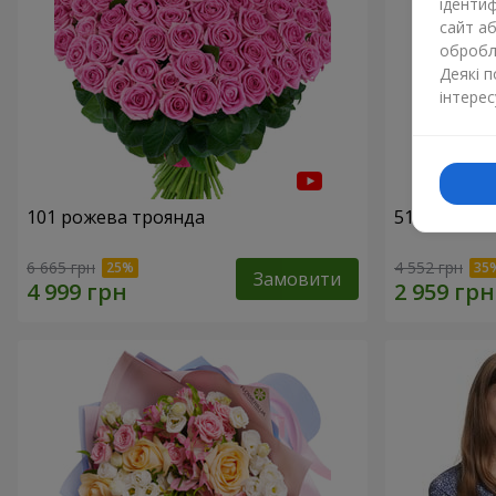
ідентиф
сайт а
обробля
Деякі 
інтерес
101 рожева троянда
51 рожева 
6 665 грн
4 552 грн
Замовити