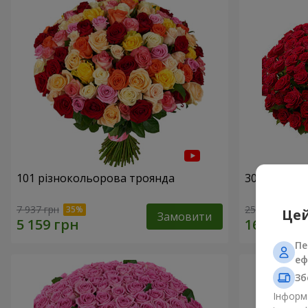
101 різнокольорова троянда
301 червон
7 937 грн
25 937 грн
Цей
Замовити
Пе
еф
Зб
Інформа