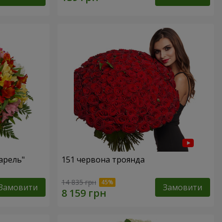
арель"
151 червона троянда
14 835 грн
Замовити
Замовити