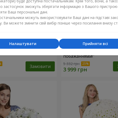
ікатори) буде доступна постачальникам. Крім того, вони, а тако
бо застосунок зможуть зберігати інформацію з Вашого пристрою
ти Ваші персональні дані.
постачальники можуть використовувати Ваші дані на підставі зак
у. Ви можете змінити свій вибір пізніше через посилання внизу ст
Налаштувати
Прийняти всі
троянда
Кошик "З найкращими
побажаннями!"
5 332 грн
Замовити