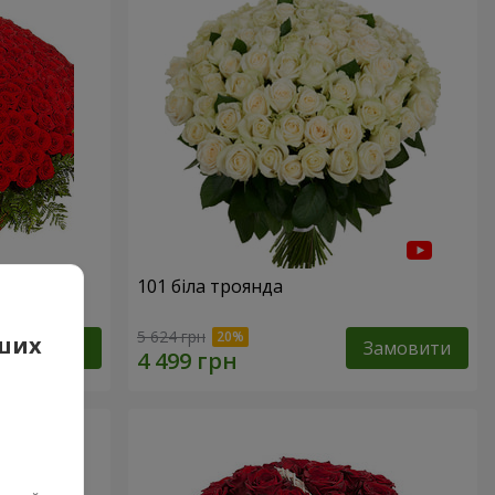
101 біла троянда
5 624 грн
аших
Замовити
Замовити