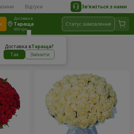
газини
Відгуки
Зв’яжіться з нами
Доставка в
и
Тараща
Статус замовлення
650 грн
Доставка в
Тараща
?
ни
Так
Змінити