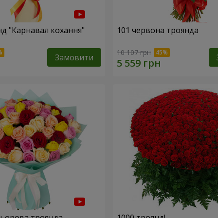
нд "Карнавал кохання"
101 червона троянда
10 107 грн
Замовити
льорова троянда
1000 троянд!