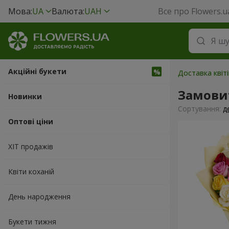
Мова:
UA
Валюта:
UAH
Все про Flowers.u
Акційні букети
Доставка квіт
Замови
Новинки
Сортування:
д
Оптові ціни
ХІТ продажів
Квіти коханій
День народження
Букети тижня