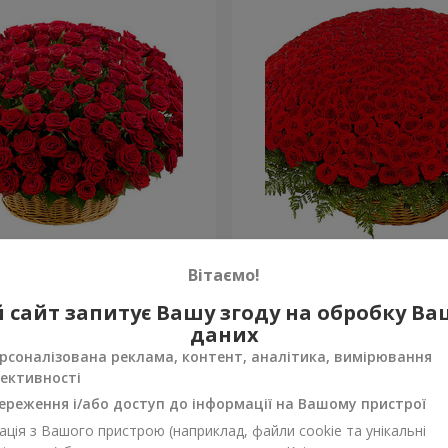
а троянда
501 червона троянда
Вітаємо!
52 289 грн
 сайт запитує Вашу згоду на обробку В
Замовити
даних
рсоналізована реклама, контент, аналітика, вимірювання
ективності
ереження і/або доступ до інформації на Вашому пристрої
ція з Вашого пристрою (наприклад, файли cookie та унікальні