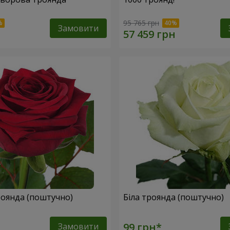
95 765 грн
Замовити
оянда (поштучно)
Біла троянда (поштучно)
Замовити