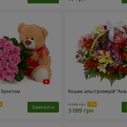
 букетом
Кошик альстромерій "Акв
3 646 грн
Замовити