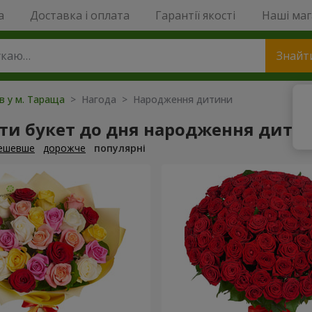
a
Доставка і оплата
Гарантії якості
Наші ма
Знайт
ів у м. Тараща
> Нагода > Народження дитини
ти букет до дня народження дити
ешевше
дорожче
популярні