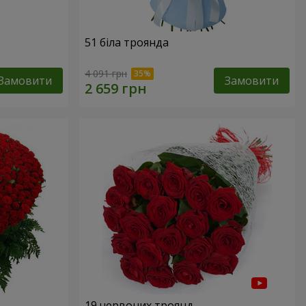
51 біла троянда
4 091 грн
Замовити
Замовити
19 червоних троянд