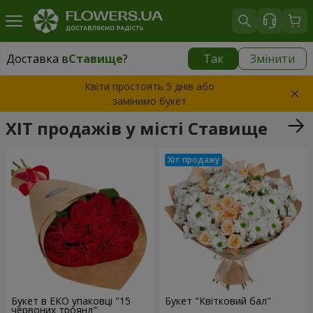
Доставка в
Ставище
?
Так
Змінити
Доставка в
Ставище
|
810 грн
Квіти простоять 5 днів або
замінимо букет
ХІТ продажів у місті Ставище
Букет в ЕКО упаковці "15
Букет "Квітковий бал"
червоних троянд"