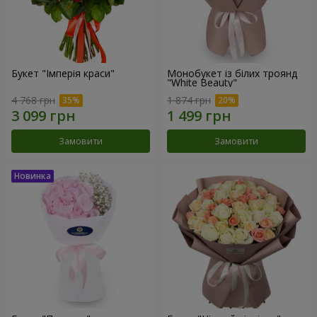
Букет "Імперія краси"
Монобукет із білих троянд
"White Beauty"
4 768 грн
1 874 грн
Замовити
Замовити