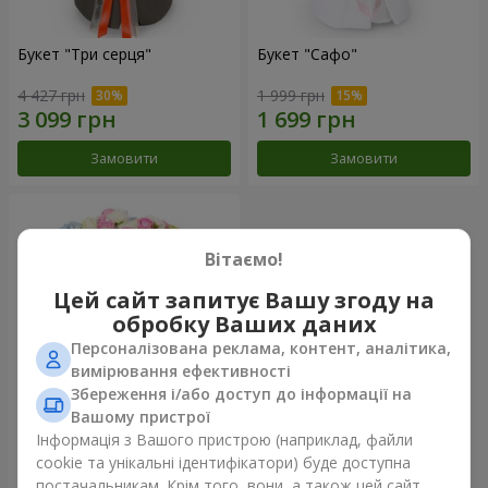
Букет "Три серця"
Букет "Сафо"
4 427 грн
1 999 грн
Замовити
Замовити
Вітаємо!
Цей сайт запитує Вашу згоду на
обробку Ваших даних
Персоналізована реклама, контент, аналітика,
вимірювання ефективності
Збереження і/або доступ до інформації на
Вашому пристрої
Букет "Tarnis"
Інформація з Вашого пристрою (наприклад, файли
cookie та унікальні ідентифікатори) буде доступна
5 691 грн
постачальникам. Крім того, вони, а також цей сайт