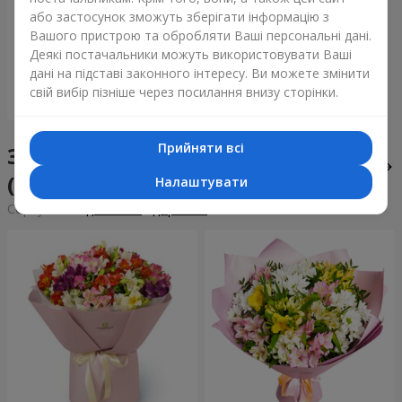
Букет "Tarnis"
або застосунок зможуть зберігати інформацію з
Вашого пристрою та обробляти Ваші персональні дані.
7 168 грн
Деякі постачальники можуть використовувати Ваші
дані на підставі законного інтересу. Ви можете змінити
свій вибір пізніше через посилання внизу сторінки.
Замовити
Прийняти всі
Збірні букети у місті Соснівка
(Полтавський р-н)
Налаштувати
Сортування:
дешевше
дорожче