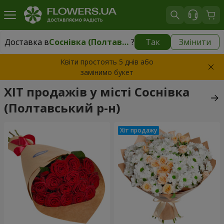
Доставка в
Соснівка (Полтавський р-н)
?
Так
Змінити
Доставка в
Соснівка (Полтавський р-н)
|
безкоштовно
Квіти простоять 5 днів або
замінимо букет
ХІТ продажів у місті Соснівка
(Полтавський р-н)