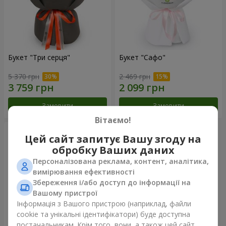
Букет "Три серця"
Букет "Сафо"
5 370 грн
2 469 грн
Замовити
Замовити
Вітаємо!
Цей сайт запитує Вашу згоду на
обробку Ваших даних
Персоналізована реклама, контент, аналітика,
вимірювання ефективності
Збереження і/або доступ до інформації на
Вашому пристрої
Інформація з Вашого пристрою (наприклад, файли
cookie та унікальні ідентифікатори) буде доступна
постачальникам. Крім того, вони, а також цей сайт