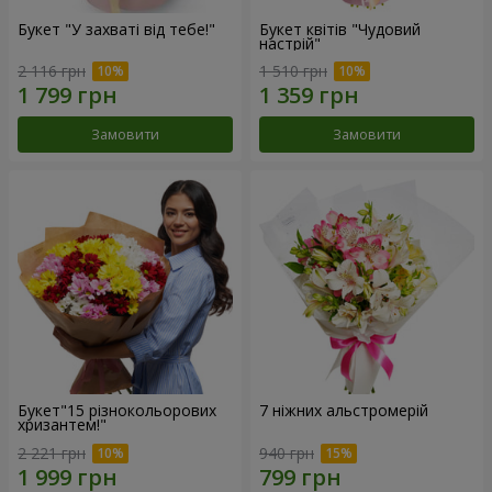
Букет "У захваті від тебе!"
Букет квітів "Чудовий
настрій"
2 116 грн
1 510 грн
Замовити
Замовити
Букет"15 різнокольорових
7 ніжних альстромерій
хризантем!"
2 221 грн
940 грн