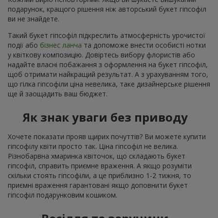
подарунок, кращого рішення ніж авторський букет гіпсофіл
ви не знайдете.
Такий букет гіпсофіл підкреслить атмосферність урочистої
події або
бізнес ланча
та допоможе внести особисті нотки
у квіткову композицію. Довіртесь вибору флористів або
надайте власні побажання з оформлення на букет гіпсофіл,
щоб отримати найкращий результат. А з урахуванням того,
що гілка гіпсофіли ціна невелика, таке дизайнерське рішення
ще й заощадить ваш бюджет.
Як знак уваги без приводу
Хочете показати прояв щирих почуттів? Ви можете купити
гіпсофілу квіти просто так. Ціна гіпсофіл не велика.
Різнобарвна хмаринка квіточок, що складають букет
гіпсофіл, справить приємне враження. А якщо розуміти
скільки стоять гіпсофіли, а це приблизно 1-2 тижня, то
приємні враження гарантовані якщо доповнити букет
гіпсофіл подарунковим кошиком.