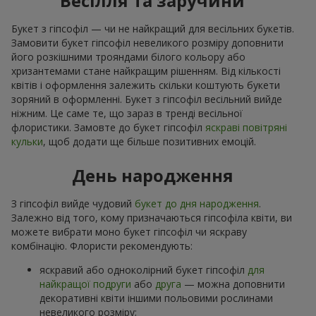
Весілля та заручини
Букет з гіпсофіл — чи не найкращий для весільних букетів.
Замовити букет гіпсофіл невеликого розміру доповнити
його розкішними трояндами білого кольору або
хризантемами стане найкращим рішенням. Від кількості
квітів і оформлення залежить скільки коштують букети
зоряний в оформленні. Букет з гіпсофіл весільний вийде
ніжним. Це саме те, що зараз в тренді весільної
флористики. Замовте до букет гіпсофіл
яскраві повітряні
кульки
, щоб додати ще більше позитивних емоцій.
День народження
З гіпсофіл вийде чудовий
букет до дня народження
.
Залежно від того, кому призначаються гіпсофіла квіти, ви
можете вибрати моно букет гіпсофіл чи яскраву
комбінацію. Флористи рекомендують:
яскравий або одноколірний букет гіпсофіл
для
найкращої подруги
або
друга
— можна доповнити
декоративні квіти іншими польовими рослинами
невеликого розміру;