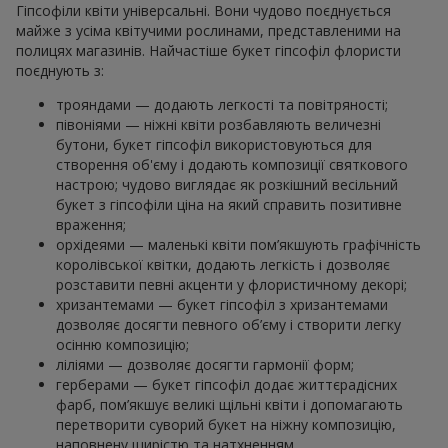
Гіпсофіли квіти універсальні. Вони чудово поєднується
майже з усіма квітучими рослинами, представленими на
полицях магазинів. Найчастіше букет гіпсофіл флористи
поєднують з:
трояндами — додають легкості та повітряності;
півоніями — ніжні квіти розбавляють величезні
бутони, букет гіпсофіл використовуються для
створення об'єму і додають композиції святкового
настрою; чудово виглядає як розкішний весільний
букет з гіпсофіли ціна на який справить позитивне
враження;
орхідеями — маленькі квіти пом’якшують графічність
королівської квітки, додають легкість і дозволяє
розставити певні акценти у флористичному декорі;
хризантемами — букет гіпсофіл з хризантемами
дозволяє досягти певного об’єму і створити легку
осінню композицію;
ліліями — дозволяє досягти гармонії форм;
герберами — букет гіпсофіл додає життєрадісних
фарб, пом’якшує великі щільні квіти і допомагають
перетворити суворий букет на ніжну композицію,
наповнену щирістю та натхненням.