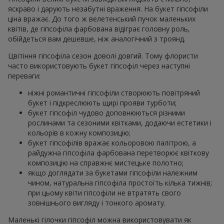
яскраво і дарують незабутні враження. На букет гіпсофіли
ціна вражає. До того ж велетенський пучок маленьких
квітів, де гіпсофіла фарбована відіграє головну роль,
обійдеться вам дешевше, ніж аналогічний з троянд.
Цвітіння гіпсофіла сезон доволі довгий. Тому флористи
часто використовують букет гіпсофіл через наступні
переваги:
ніжні романтичні гіпсофіли створюють повітряний
букет і підкреслюють щирі прояви турботи;
букет гіпсофіл чудово доповнюються різними
рослинами та сезоними квітками, додаючи естетики і
кольорів в кожну композицію;
букет гіпсофілів вражає кольоровою палітрою, а
райдужна гіпсофіла фарбована перетворює квіткову
композицію на справжнє мистецьке полотно;
якщо доглядати за букетами гіпсофіли належним
чином, натуральна гіпсофіла простоїть кілька тижнів;
при цьому квіти гіпсофіли не втратять свого
зовнішнього вигляду і тонкого аромату.
Маленькі гілочки гіпсофіл можна використовувати як