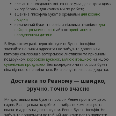
елегантне поєднання квітка гіпсофіла дає с трояндами
чи герберами для коліжанки по роботі;
ефектна гіпсофіла букет з орхідеями
для коханої
людини
;
величезний букет гіпсофіл з ніжними півоніями
для
найкращої мами в світі
або як
привітання з
народженням дитини
В будь-якому разі, перш ніж купити букет гіпсофіли
зважайте на смаки адресата і не забудьте доповнити
квіткову композицію авторською листівкою та приємним
подарунком:
коробкою цукерок
,
м’якою іграшкою
чи іншою
сувенірною продукцією
. Безпосередньо на гіпсофіла букет
ціна від цього не зміниться. Ви сплачуєте лише за додатки.
Доставка по Ревному — швидко,
зручно, точно вчасно
Ми доставимо ваш букет гіпсофіли Ревне протягом двох
годин. Все, що вам потрібно — вибрати композицію та
вказати адресу на доставку в м. Ревне букет гіпсофіл. Не
забудьте повідомити потрібний час, коли варто привезти