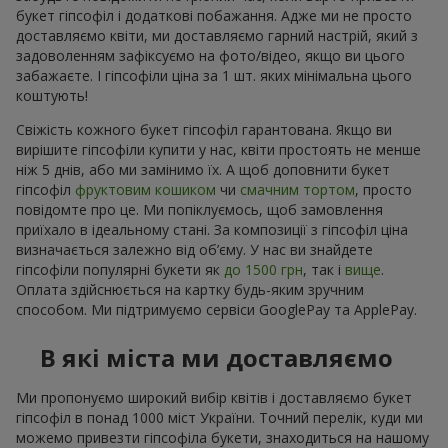
букет гіпсофіл і додаткові побажання. Адже ми не просто
доставляємо квіти, ми доставляємо гарний настрій, який з
задоволенням зафіксуємо на фото/відео, якщо ви цього
забажаєте. І гіпсофіли ціна за 1 шт. яких мінімальна цього
коштують!
Свіжість кожного букет гіпсофіл гарантована. Якщо ви
вирішите гіпсофіли купити у нас, квіти простоять не менше
ніж 5 днів, або ми замінимо їх. А щоб доповнити букет
гіпсофіл
фруктовим кошиком
чи
смачним тортом
, просто
повідомте про це. Ми попіклуємось, щоб замовлення
приїхало в ідеальному стані. За композиції з гіпсофіл ціна
визначається залежно від об’єму. У нас ви знайдете
гіпсофіли популярні букети як
до 1500 грн
, так і
вище
.
Оплата здійснюється на картку будь-яким зручним
способом. Ми підтримуємо сервіси GooglePay та ApplePay.
В які міста ми доставляємо
Ми пропонуємо широкий вибір квітів і доставляємо букет
гіпсофіл в понад 1000 міст України. Точний перелік, куди ми
можемо привезти гіпсофіла букети, знаходиться на нашому