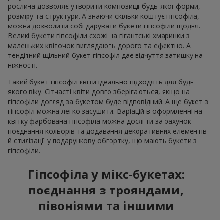
рослина дозволяє утворити композиції будь-якої форми,
розміру та структури. А знаючи скільки коштує гіпсофіла,
можна дозволити собі дарувати букети гіпсофіли щодня.
Великі букети гіпсофіли схожі на гігантські хмаринки з
маленьких квіточок виглядають дорого та ефектно. А
тендітний щільний букет гіпсофіл дає відчуття затишку на
ніжності.
Такий букет гіпсофіл квіти ідеально підходять для будь-
якого віку. Сітчасті квіти довго зберігаються, якщо на
гіпсофіли догляд за букетом буде відповідний. А ще букет з
гіпсофіл можна легко засушити. Варіацій в оформленні на
квітку фарбована гіпсофіла можна досягти за рахунок
поєднання кольорів та додавання декоративних елементів
й стилізації у подарункову обгортку, що мають букети з
гіпсофіли.
Гіпсофіла у мікс-букетах:
поєднання з трояндами,
півоніями та іншими