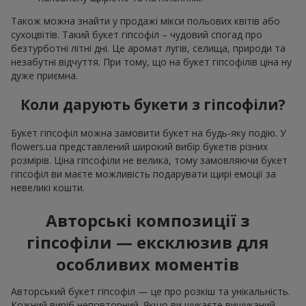
Також можна знайти у продажі мікси польових квітів або
сухоцвітів. Такий букет гіпсофіл – чудовий спогад про
безтурботні літні дні. Це аромат лугів, селища, природи та
незабутні відчуття. При тому, що на букет гіпсофілів ціна ну
дуже приємна.
Коли дарують букети з гіпсофіли?
Букет гіпсофіл можна замовити букет на будь-яку подію. У
flowers.ua представлений широкий вибір букетів різних
розмірів. Ціна гіпсофіли не велика, тому замовляючи букет
гіпсофіл ви маєте можливість подарувати щирі емоції за
невеликі кошти.
Авторські композиції з
гіпсофіли — ексклюзив для
особливих моментів
Авторський букет гіпсофіл — це про розкіш та унікальність.
Кожний виріб неповторний. Якщо ви шукаєте вишуканий