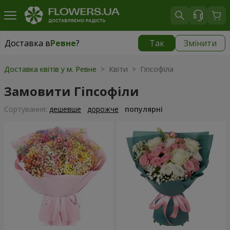
Доставка в
Ревне
?
Так
Змінити
Доставка в
Ревне
|
безкоштовно
Доставка квітів у м. Ревне
> Квіти > Гіпсофіла
Замовити Гіпсофіли
Сортування:
дешевше
дорожче
популярні