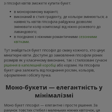
з гіпсофіл квітів зможете купити букет:
в монохромному варіанті;
виконаний в стилі градієнту, де кольори змінюються; а
наявність квітів гіпсофіла райдужна дозволяє
змінювати колір композиції від ніжно-рожевого до
лавандового;
в поєднанні з ніжними романтичними
сезонними
квітками
.
Тут знайдеться букет гіпсофіл до смаку кожного, хто цінує
мініатюрні квіти. Доступні до замовлення гіпсофіли різних
розмірів як у класичному виконанні, так і стилізовані сучасні
рішення в капелюшній коробці
або корзині. На гіпсофіла
букет ціна залежить від поєднання рослин, кольорів,
оформлення і обсягу пучка.
Моно-букети — елегантність у
мінімалізмі
Моно букет гіпсофіл — елегантне і просте рішення. За
рахунок товстих стебел і маленьких ніжних квіточок, ця