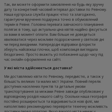
Так, ви можете оформити замовлення на будь-яку зручну
дату та конкретний часовий інтервал доставки по Ревному.
Наша кур'єрська служба працює чітко та злагоджено,
гарантуючи вручення подарунка точно в обумовлений
термін в Ревне. Головна перевага завчасного планування
полягає в тому, що актуальна ціна квітів надійно фіксується
за вами в момент оплати. Вам більше не доведеться
хвилюватися через можливе подорожчання у святкові дні
чи перед вихідними. Напередодні відправки флористи
зберуть найсвіжіші гілочки, щоб композиція виглядала
бездоганно. Просто вкажіть усі побажання щодо часу під
час онлайн-оформлення на сайті.
У які міста здійснюється доставка?
Ми доставляємо квіти по Ревному, передмістю, а також у
більшість великих та малих міст України. Повний перелік
доступних населених пунктів та детальні умови
транспортування за межами Ревне завжди опубліковані у
відповідному розділі нашого сайту. Оскільки наша географія
постійно розширюється та відкриваються нові філії, ми
наполегливо рекомендуємо перевіряти технічну можливість
доставки перед оплатою. Якщо вашого міста немає у