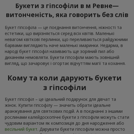
Букети з гіпсофіли в м Ревне—
витонченість, яка говорить без слів
Букет гіпсофіла — це поєднання витончення, ніжності та
естетики, що вирізняється серед всіх квітів. Маленькі
невагомі квіткові перлинки, що переливаються райдужними
барвами виглядають наче маленькі хмаринки. Недарма, в
народі букет гіпсофіл називають ще зоряний пил або
диханням немовляти. Букети гіпсофіли мають зовнішній
вигляд, що зачаровує і огортає відчуттям магії та кохання.
Кому та коли дарують букети
з гіпсофіли
Букет гіпсофіл – це ідеальний подарунок для дівчат та
жінок. Купити гіпсофілу — значить обрати ідеальне
аранжування для святкових подій. А в поєднанні з іншими
рослинами калейдоскопічні букети з гіпсофіли можуть стати
чудовим варіантом як композиція до дня народження або
весільний букет
. Дарувати букети гіпсофіли можна просто