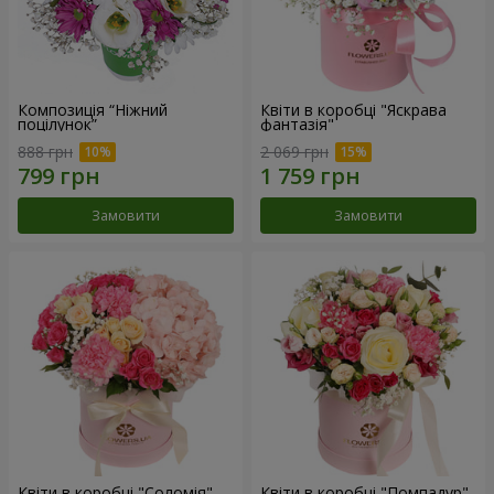
Композиція “Ніжний
Квіти в коробці "Яскрава
поцілунок”
фантазія"
888 грн
2 069 грн
Замовити
Замовити
Квіти в коробці "Соломія"
Квіти в коробці "Помпадур"