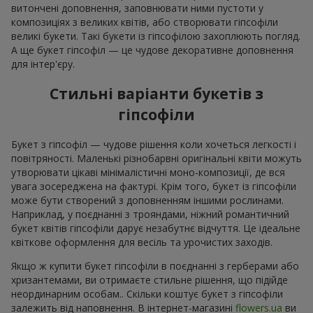
витончені доповнення, заповнювати ними пустоти у
композиціях з великих квітів, або створювати гіпсофіли
великі букети. Такі букети із гіпсофілою захоплюють погляд.
А ще букет гіпсофіл — це чудове декоративне доповнення
для інтер'єру.
Стильні варіанти букетів з
гіпсофіли
Букет з гіпсофіл — чудове рішення коли хочеться легкості і
повітряності. Маленькі різнобарвні оригінальні квіти можуть
утворювати цікаві мінімалістичні моно-композиції, де вся
увага зосереджена на фактурі. Крім того, букет із гіпсофіли
може бути створений з доповненням іншими рослинами.
Наприклад, у поєднанні з трояндами, ніжний романтичний
букет квітів гіпсофіли дарує незабутнє відчуття. Це ідеальне
квіткове оформлення для весіль та урочистих заходів.
Якщо ж купити букет гіпсофіли в поєднанні з герберами або
хризантемами, ви отримаєте стильне рішення, що підійде
неординарним особам.. Скільки коштує букет з гіпсофіли
залежить від наповнення. В інтернет-магазині
flowers.ua
ви