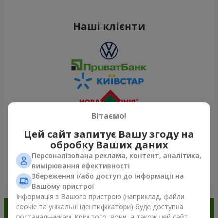
Наші клієнти
Вітаємо!
Цей сайт запитує Вашу згоду на
обробку Ваших даних
Персоналізована реклама, контент, аналітика,
вимірювання ефективності
Переглянути все
Збереження і/або доступ до інформації на
Вашому пристрої
Інформація з Вашого пристрою (наприклад, файли
cookie та унікальні ідентифікатори) буде доступна
Замовляйте в додатку
постачальникам. Крім того, вони, а також цей сайт