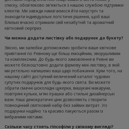
списку, обов'язково зв'яжіться з нашою службою підтримки
клієнтів. Ми завжди намагаємося йти назустріч та
знаходити індивідуальні логістичні рішення, щоб ваші
близькі вчасно отримали свій незабутній та ароматний
квітковий сюрприз.
Чи можна додати листівку або подарунок до букету?
Звісно, ми залюбки допоможемо зробити ваше квіткове
привітання по Ревному ще більш емоційним, зворушливим
та комплексним. До будь-якого замовлення в Ревне ви
можете безкоштовно додати фірмову міні-листівку, в якій
ми ретельно напишемо ваші щирі побажання. Крім того, на
нашому сайті доступний величезний каталог чудових
супутніх подарунків для будь-якого свята. Ви можете
обрати смачні шоколадні цукерки, вишукані макаруни,
повітряні кульки, м'які іграшки або стильні дизайнерські
вази. Наші демократичні ціни дозволяють створити
повноцінний святковий набір без зайвих витрат. Усі
подарунки надійно та красиво пакуються разом із
вибраними квітами.
Скільки часу стоять гіпсофіли у свіжому вигляді?