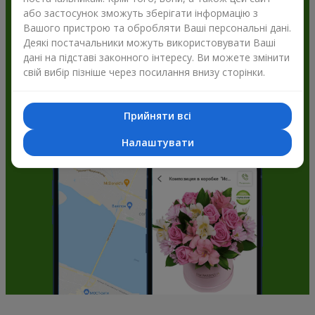
або застосунок зможуть зберігати інформацію з
Flowers.ua і отримуйте бонуси
Вашого пристрою та обробляти Ваші персональні дані.
Деякі постачальники можуть використовувати Ваші
дані на підставі законного інтересу. Ви можете змінити
свій вибір пізніше через посилання внизу сторінки.
Прийняти всі
Налаштувати