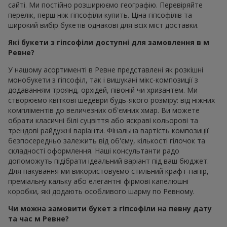
сайті. Ми постійно розширюємо географію. Перевіряйте
перелік, перш ніж гіпсофіли купить. Ціна гіпсофілів та
широкий вибір букетів однакові для всіх міст доставки.
Які букети з гіпсофіли доступні для замовлення в м
Ревне?
У нашому асортименті в Ревне представлені як розкішні
монобукети з гіпсофіл, так і вишукані мікс-композиції з
додаванням троянд, орхідей, півоній чи хризантем. Ми
створюємо квіткові шедеври будь-якого розміру: від ніжних
компліментів до величезних об'ємних хмар. Ви можете
обрати класичні білі суцвіття або яскраві кольорові та
трендові райдужні варіанти. Фінальна вартість композиції
безпосередньо залежить від об'єму, кількості гілочок та
складності оформлення. Наші консультанти радо
допоможуть підібрати ідеальний варіант під ваш бюджет.
Для пакування ми використовуємо стильний крафт-папір,
преміальну кальку або елегантні фірмові капелюшні
коробки, які додають особливого шарму по Ревному.
Чи можна замовити букет з гіпсофіли на певну дату
та час м Ревне?