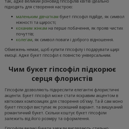
так, адже великий різновид гіпсофілів квітів ідеально
підходять для створення настрою:
маленьким дівчаткам
букет гіпсофіл підійде, як символ
ніжності та щирості;
коханим жінкам
на перше побачення, як прояв чистих
почуттів;
колегам
, як символ поваги і доброго відношення.
Обмежень немає, щоб купити гіпсофілу і подарувати щирі
емоції. Адже букет гіпсофіл є повністю універсальним.
Чим букет гіпсофіл підкорює
серця флористів
Гіпсофіли дозволяють підкреслити елегантні флористичні
акценти. Букет гіпсофіл може стати яскравим акцентом в
квіткових композиціях для створення об'єму. Та й сам моно
букет гіпсофіл виступає як розкішний варіант. та вишуканий
романтичний букет. Скільки коштує букет гіпсофіли
залежить від його розміру та оформлення.
Гіпсофіли великі букети завжди виглядають стильно,