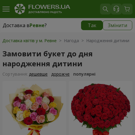
Доставка в
Ревне
?
Так
Змінити
Доставка в
Ревне
|
безкоштовно
Доставка квітів у м. Ревне
> Нагода > Народження дитини
Замовити букет до дня
народження дитини
Сортування:
дешевше
дорожче
популярні