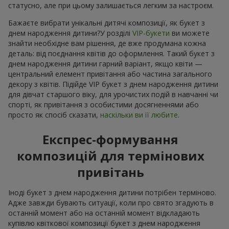
статусно, але при цьому залишається легким за настроєм.
Бажаєте вибрати унікальні дитячі композиції, як букет з
днем народження дитини?У розділі
VIP-букети
ви можете
знайти необхідне вам рішення, де вже продумана кожна
деталь: від поєднання квітів до оформлення. Такий букет з
днем народження дитини гарний варіант, якщо квіти —
центральний елемент привітання або частина загального
декору з квітів. Підійде VIP букет з днем народження дитини
для дівчат старшого віку, для урочистих подій в навчанні чи
спорті, як привітання з особистими досягненнями або
просто як спосіб сказати,
наскільки ви її любите
.
Експрес-формування
композицій для термінових
привітань
Іноді букет з днем народження дитини потрібен терміново.
Адже завжди бувають ситуації, коли про свято згадують в
останній момент або на останній момент відкладають
купівлю квіткової композиції букет з днем народження