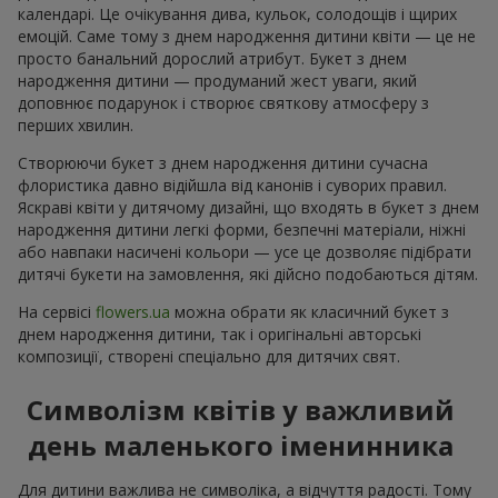
календарі. Це очікування дива, кульок, солодощів і щирих
емоцій. Саме тому з днем народження дитини квіти — це не
просто банальний дорослий атрибут. Букет з днем
народження дитини — продуманий жест уваги, який
доповнює подарунок і створює святкову атмосферу з
перших хвилин.
Створюючи букет з днем народження дитини сучасна
флористика давно відійшла від канонів і суворих правил.
Яскраві квіти у дитячому дизайні, що входять в букет з днем
народження дитини легкі форми, безпечні матеріали, ніжні
або навпаки насичені кольори — усе це дозволяє підібрати
дитячі букети на замовлення, які дійсно подобаються дітям.
На сервісі
flowers.ua
можна обрати як класичний букет з
днем народження дитини, так і оригінальні авторські
композиції, створені спеціально для дитячих свят.
Символізм квітів у важливий
день маленького іменинника
Для дитини важлива не символіка, а відчуття радості. Тому