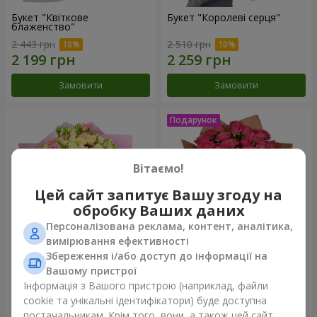
Букет "Квіткове
Букет "Королеві серця"
блаженство"
2 443 грн
2 510 грн
Замовити
Замовити
Вітаємо!
Цей сайт запитує Вашу згоду на
обробку Ваших даних
Персоналізована реклама, контент, аналітика,
вимірювання ефективності
Збереження і/або доступ до інформації на
Мікс "Планета троянд" із 51
Букет "Чарівність" з
Вашому пристрої
кущової троянди
повітряними кульками
Інформація з Вашого пристрою (наприклад, файли
6 469 грн
2 624 грн
cookie та унікальні ідентифікатори) буде доступна
постачальникам. Крім того, вони, а також цей сайт