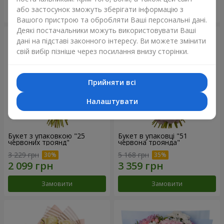
або застосунок зможуть зберігати інформацію з
Замовити
Замовити
Вашого пристрою та обробляти Ваші персональні дані.
Деякі постачальники можуть використовувати Ваші
дані на підставі законного інтересу. Ви можете змінити
свій вибір пізніше через посилання внизу сторінки.
Прийняти всі
Налаштувати
Букет з упаковкою "25
Букет в упаковці "51
червоних троянд"
червона троянда"
3 229 грн
5 168 грн
Замовити
Замовити