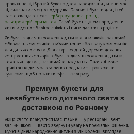
правильно підібраний букет з днем народження дитини має
підсилювати емоцію подарунка. Барвисті букети для дітей
часто складаються з
гербер
,
кущових троянд
,
альстромерій
,
хризантем
. Такий букет з днем народження
дитини довго зберігає свіжість і виглядає життєрадісно.
Як букет з днем народження дитини для малюків, зазвичай
обирають композицію в м’яких тонах або ніжну композицію
для дитячого свята. Для старших дітей доречно додання
контрастних кольорів в букет з днем народження дитини,
тематичні деталі, незвичайне пакування. Таке квіткове
привітання для малюка легко поєднати з іграшкою чи
кульками, щоб посилити ефект сюрпризу.
Преміум-букети для
незабутнього дитячого свята з
доставкою по Ревному
Якщо свято планується масштабне — у ресторані, івент-
залі чи школі — варто звернути увагу на преміальні рішення.
Букет з днем народження дитини з VIP-колекції виглядає