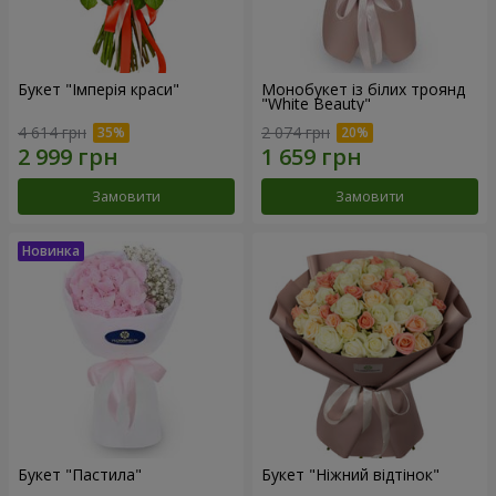
Букет "Імперія краси"
Монобукет із білих троянд
"White Beauty"
4 614 грн
2 074 грн
Замовити
Замовити
Букет "Пастила"
Букет "Ніжний відтінок"