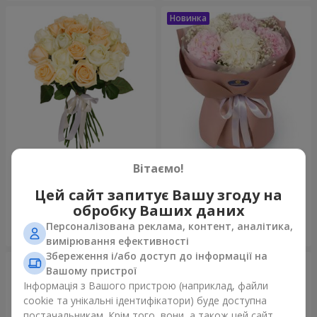
Мікс "Ніжність" із 21
Букет "Щирість"
Вітаємо!
троянди
1 732 грн
3 332 грн
Цей сайт запитує Вашу згоду на
обробку Ваших даних
Персоналізована реклама, контент, аналітика,
Замовити
Замовити
вимірювання ефективності
Збереження і/або доступ до інформації на
Вашому пристрої
Інформація з Вашого пристрою (наприклад, файли
cookie та унікальні ідентифікатори) буде доступна
постачальникам. Крім того, вони, а також цей сайт