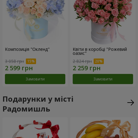
Композиція "Окленд"
Квіти в коробці "Рожевий
оазис"
3 058 грн
2 824 грн
Замовити
Замовити
Подарунки у місті
Радомишль