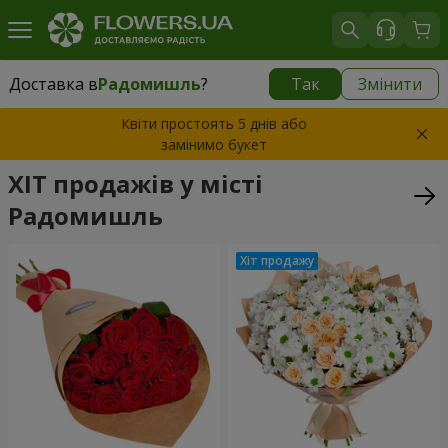
Доставка в
Радомишль
?
Так
Змінити
Доставка в
Радомишль
|
1088 грн
Квіти простоять 5 днів або
замінимо букет
ХІТ продажів у місті
Радомишль