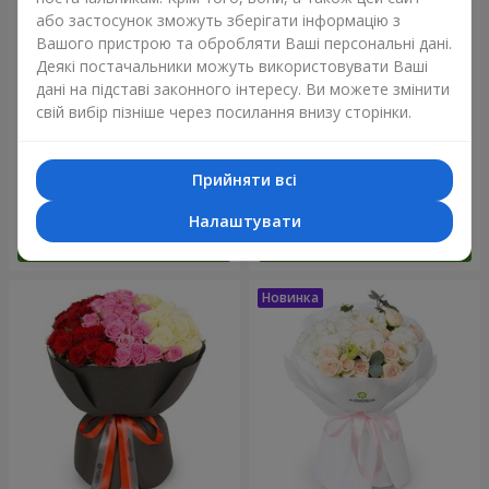
або застосунок зможуть зберігати інформацію з
Вашого пристрою та обробляти Ваші персональні дані.
Деякі постачальники можуть використовувати Ваші
дані на підставі законного інтересу. Ви можете змінити
свій вибір пізніше через посилання внизу сторінки.
Букет "Reverence"
Букет "Блакитна казка"
Прийняти всі
2 479 грн
5 227 грн
Налаштувати
Замовити
Замовити