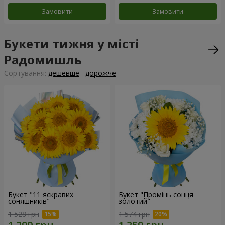
Замовити
Замовити
Букети тижня у місті
Радомишль
Сортування:
дешевше
дорожче
Букет "11 яскравих
Букет "Промінь сонця
соняшників"
золотий"
1 528 грн
1 574 грн