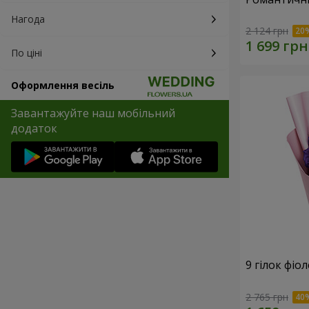
Нагода
2 124 грн
По ціні
Оформлення весіль
Завантажуйте наш мобільний
додаток
9 гілок фіо
2 765 грн