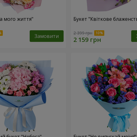
ка мого життя"
Букет "Квіткове блаженст
2 399 грн
Замовити
й букет "Небеса"
Букет "Не випускай мрію!"