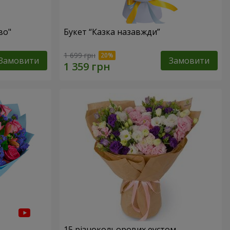
во"
Букет “Казка назавжди”
1 699 грн
Замовити
Замовити
15 різнокольорових еустом