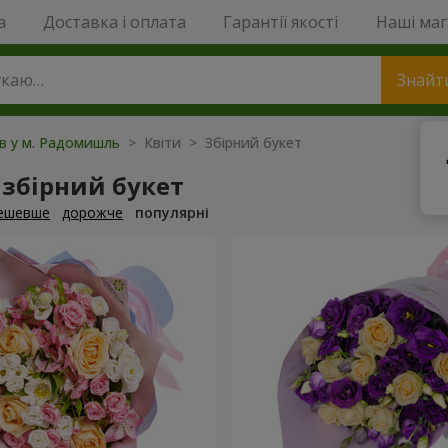
a
Доставка і оплата
Гарантії якості
Наші ма
Знайт
ів у м. Радомишль
> Квіти > Збірний букет
збірний букет
ешевше
дорожче
популярні