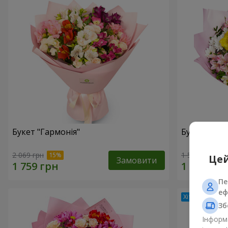
Букет "Гармонія"
Букет квіті
2 069 грн
1 510 грн
Цей
Замовити
Пе
еф
Зб
Інформа