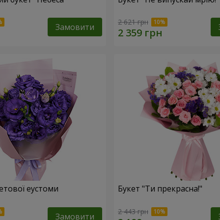
2 621 грн
Замовити
летової еустоми
Букет "Ти прекрасна!"
2 443 грн
Замовити