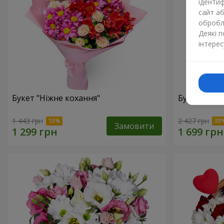
ідентиф
сайт а
обробля
Деякі 
інтерес
Букет "Ніжне кохання"
Букет "Квіт
1 443 грн
2 427 грн
Замовити