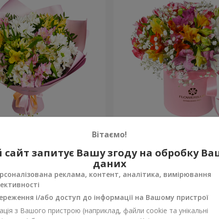
в "Чудовий настрій"
Квіти в коробці "Яскрава 
Вітаємо!
1 952 грн
 сайт запитує Вашу згоду на обробку В
Замовити
даних
рсоналізована реклама, контент, аналітика, вимірювання
ективності
ереження і/або доступ до інформації на Вашому пристрої
ція з Вашого пристрою (наприклад, файли cookie та унікальні