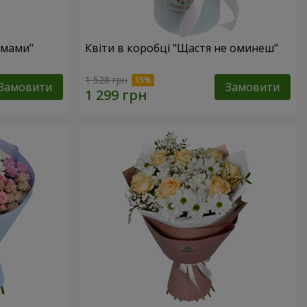
 мами"
Квіти в коробці "Щастя не оминеш"
1 528 грн
Замовити
Замовити