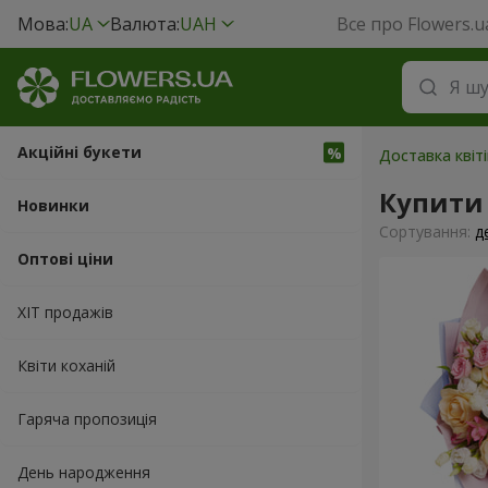
Мова:
UA
Валюта:
UAH
Все про Flowers.u
Акційні букети
Доставка квіт
Купити 
Новинки
Сортування:
д
Оптові ціни
ХІТ продажів
Квіти коханій
Гаряча пропозиція
День народження