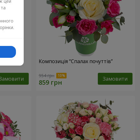
ж цей
 та
онного
орінки.
лунок”
Композиція “Спалах почуттів”
954 грн
Замовити
Замовити