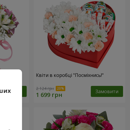
фантазія"
Квіти в коробці "Посміхнись!"
2 124 грн
аших
Замовити
Замовити