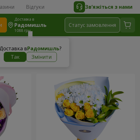
газини
Відгуки
Зв’яжіться з нами
Доставка в
и
Радомишль
Статус замовлення
1088 грн
Доставка в
Радомишль
?
Так
Змінити