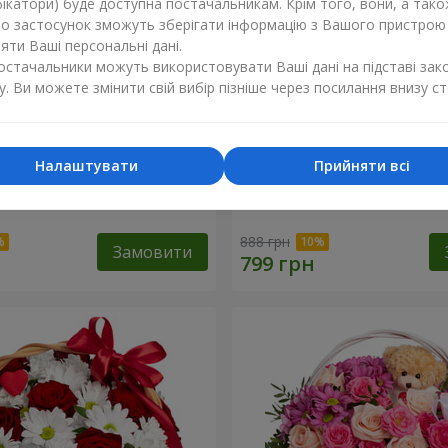
ікатори) буде доступна постачальникам. Крім того, вони, а тако
бо застосунок зможуть зберігати інформацію з Вашого пристрою
ти Ваші персональні дані.
постачальники можуть використовувати Ваші дані на підставі зак
у. Ви можете змінити свій вибір пізніше через посилання внизу ст
Налаштувати
Прийняти всі
ковий бал"
Композиція “Ніжний поці
888 грн
Замовити