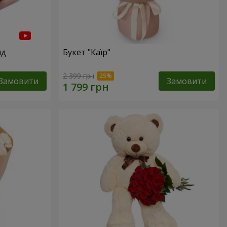
нд
Букет "Каїр"
2 399 грн
Замовити
Замовити