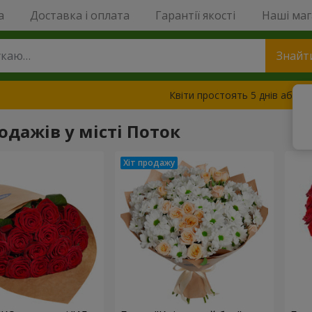
a
Доставка і оплата
Гарантії якості
Наші ма
Знайт
Квіти простоять 5 днів або з
одажів у місті Поток