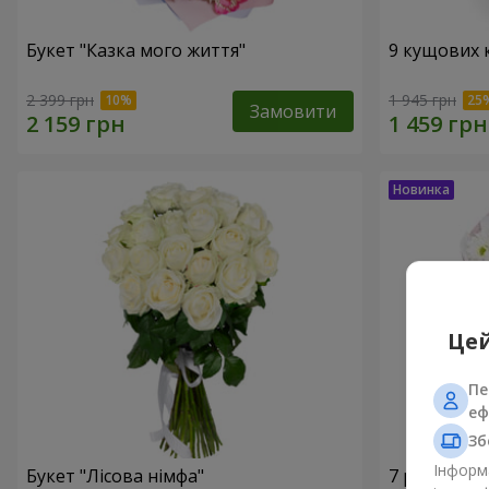
Букет "Казка мого життя"
9 кущових 
2 399 грн
1 945 грн
Замовити
Цей
Пе
еф
Зб
Інформа
Букет "Лісова німфа"
7 ромашко