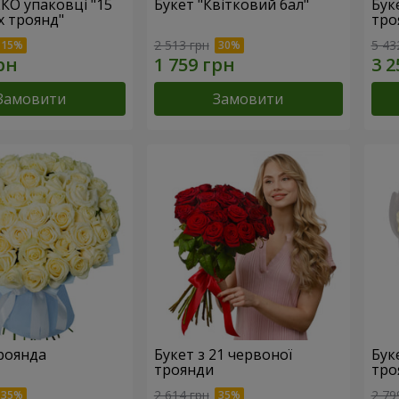
ЕКО упаковці "15
Букет "Квітковий бал"
Бук
х троянд"
тро
2 513 грн
5 43
Замовити
Замовити
троянда
Букет з 21 червоної
Буке
троянди
тро
2 614 грн
2 79