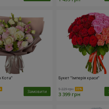
а Кота"
Букет "Імперія краси"
5 229 грн
Замовити