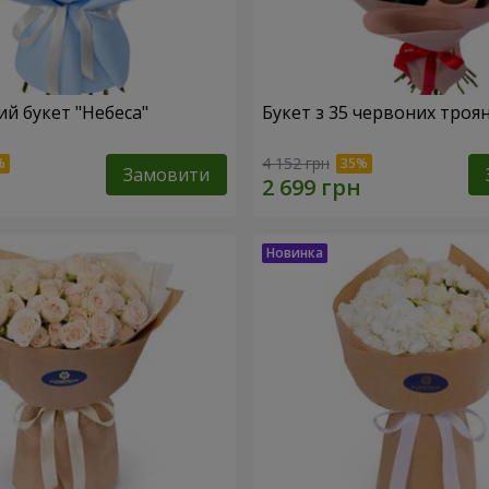
й букет "Небеса"
Букет з 35 червоних троя
4 152 грн
Замовити