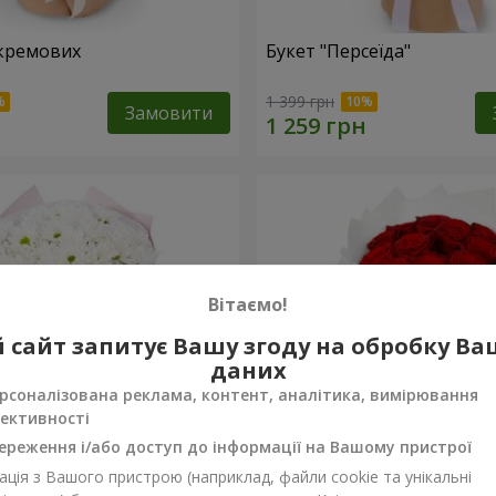
кремових
Букет "Персеїда"
1 399 грн
Замовити
Вітаємо!
 сайт запитує Вашу згоду на обробку В
даних
рсоналізована реклама, контент, аналітика, вимірювання
ективності
ереження і/або доступ до інформації на Вашому пристрої
ція з Вашого пристрою (наприклад, файли cookie та унікальні
вих хризантем
Монобукет з 11 червоних