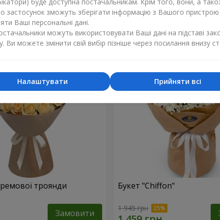
ікатори) буде доступна постачальникам. Крім того, вони, а тако
бо застосунок зможуть зберігати інформацію з Вашого пристрою
1 374 грн
Замовити
ти Ваші персональні дані.
постачальники можуть використовувати Ваші дані на підставі зак
у. Ви можете змінити свій вибір пізніше через посилання внизу ст
Налаштувати
Прийняти всі
 кремової троянди
Букет "Chiffon"
1 945 грн
Замовити