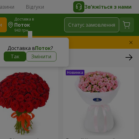
газини
Відгуки
Зв’яжіться з нами
Доставка в
и
Поток
Статус замовлення
943 грн
амінимо букет
Доставка в
Поток
?
Так
Змінити