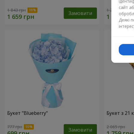
ідентиф
сайт а
1 843 грн
1 293 грн
Замовити
обробля
Деякі 
інтерес
Букет "Blueberry"
Букет з 21
777 грн
2 069 грн
Замовити