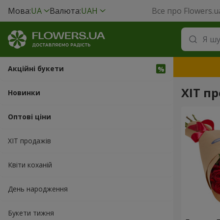
Мова:
UA
Валюта:
UAH
Все про Flowers.u
Акційні букети
ХІТ пр
Новинки
Оптові ціни
ХІТ продажів
Квіти коханій
День народження
Букети тижня