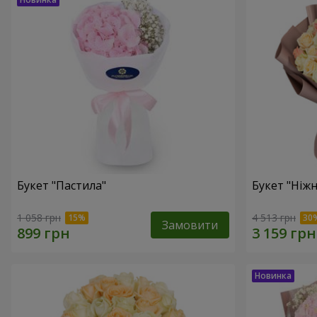
Букет "Пастила"
Букет "Ніжн
1 058 грн
4 513 грн
Замовити