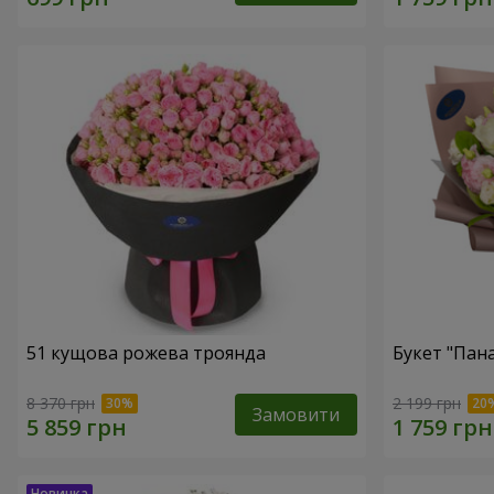
51 кущова рожева троянда
Букет "Пан
8 370 грн
2 199 грн
Замовити