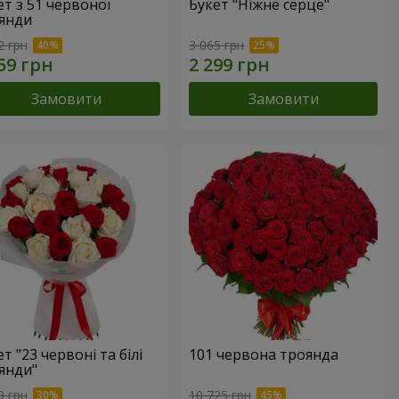
ет з 51 червоної
Букет "Ніжне серце"
янди
2 грн
3 065 грн
Замовити
Замовити
т "23 червоні та білі
101 червона троянда
янди"
9 грн
10 725 грн