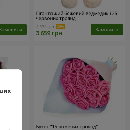
Гігантський бежевий ведмедик і 25
червоних троянд
4 574 грн
Замовити
Замовити
аших
 троянд
Букет "15 рожевих троянд"