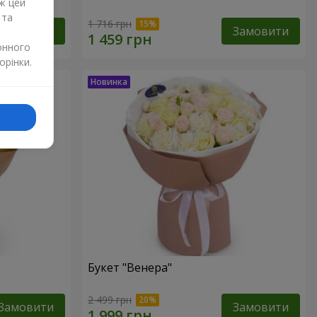
ж цей
 та
1 716 грн
Замовити
Замовити
онного
орінки.
Букет "Венера"
2 499 грн
Замовити
Замовити