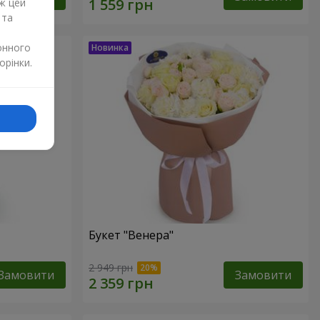
ж цей
 та
онного
орінки.
Букет "Венера"
2 949 грн
Замовити
Замовити