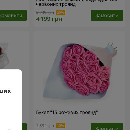
червоних троянд
5 249 грн
Замовити
Замовити
аших
 троянд
Букет "15 рожевих троянд"
1 834 грн
Замовити
Замовити