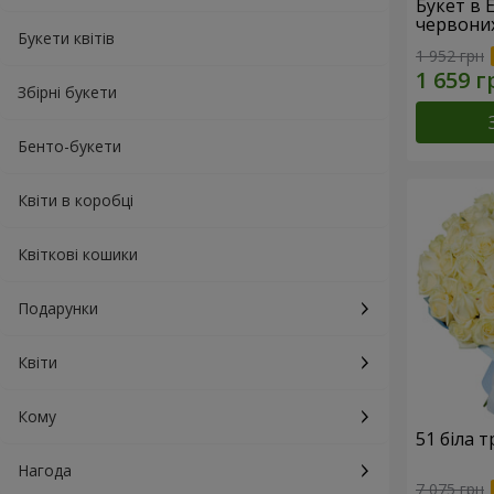
Букет в 
червони
Букети квітів
1 952 грн
Збірні букети
Бенто-букети
Квіти в коробці
Квіткові кошики
Подарунки
Квіти
Кому
51 біла 
Нагода
7 075 грн