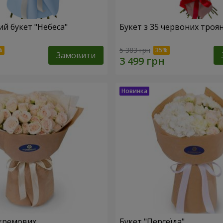
й букет "Небеса"
Букет з 35 червоних троя
5 383 грн
Замовити
кремових
Букет "Персеїда"