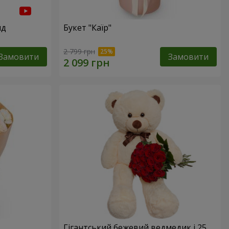
нд
Букет "Каїр"
2 799 грн
Замовити
Замовити
Гігантський бежевий ведмедик і 25