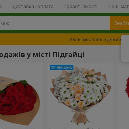
a
Доставка і оплата
Гарантії якості
Наші ма
Знайт
Квіти простоять 5 днів або з
одажів у місті Підгайці