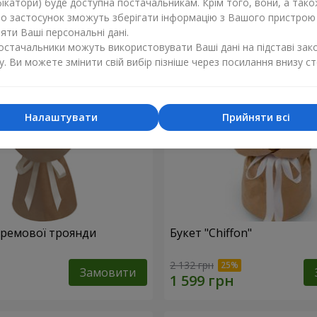
ікатори) буде доступна постачальникам. Крім того, вони, а тако
бо застосунок зможуть зберігати інформацію з Вашого пристрою
ти Ваші персональні дані.
постачальники можуть використовувати Ваші дані на підставі зак
у. Ви можете змінити свій вибір пізніше через посилання внизу ст
Налаштувати
Прийняти всі
 кремової троянди
Букет "Chiffon"
2 132 грн
Замовити