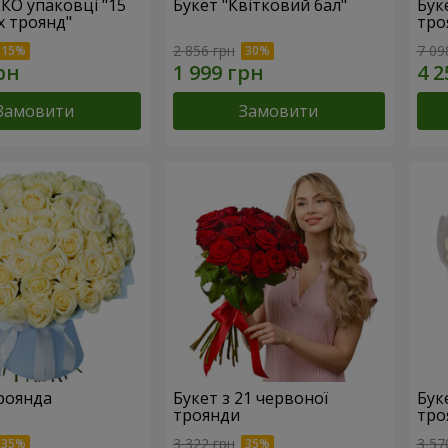
ЕКО упаковці "15
Букет "Квітковий бал"
Бук
х троянд"
тро
2 856 грн
7 09
Замовити
Замовити
троянда
Букет з 21 червоної
Буке
троянди
тро
3 322 грн
3 57