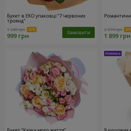
Букет в ЕКО упаковці "7 червоних
Романтични
троянд"
1 249 грн
2 374 грн
Замовити
Букет "Казка мого життя"
9 кущових 