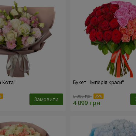
а Кота"
Букет "Імперія краси"
6 306 грн
Замовити