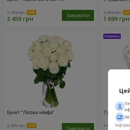
2 732 грн
2 265 грн
Замовити
Цей
Пе
еф
Букет "Лісова німфа"
7 ромашко
Зб
Інформа
2 399 грн
1 481 грн
Замовити