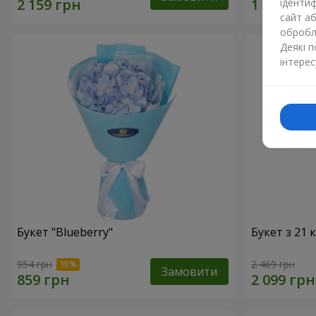
ідентиф
сайт а
обробля
Деякі 
інтерес
Букет "Blueberry"
Букет з 21
954 грн
2 469 грн
Замовити