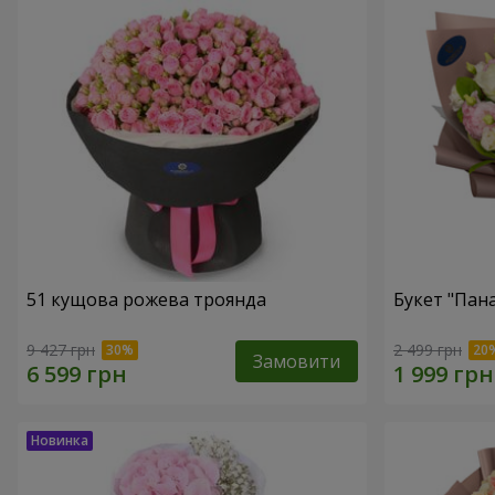
51 кущова рожева троянда
Букет "Пан
9 427 грн
2 499 грн
Замовити