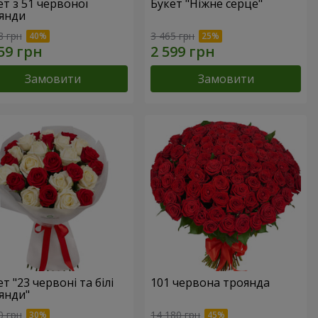
ет з 51 червоної
Букет "Ніжне серце"
янди
8 грн
3 465 грн
Замовити
Замовити
т "23 червоні та білі
101 червона троянда
янди"
0 грн
14 180 грн