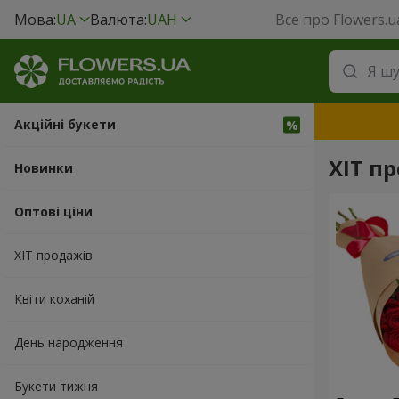
Мова:
UA
Валюта:
UAH
Все про Flowers.u
Акційні букети
ХІТ пр
Новинки
Оптові ціни
ХІТ продажів
Квіти коханій
День народження
Букети тижня