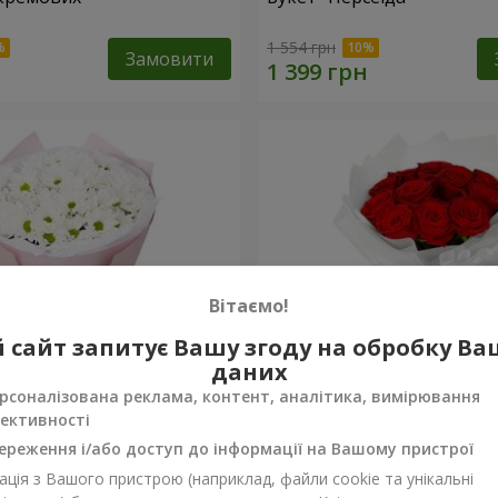
1 554 грн
Замовити
Вітаємо!
 сайт запитує Вашу згоду на обробку В
даних
рсоналізована реклама, контент, аналітика, вимірювання
ективності
вих хризантем
Монобукет з 11 червоних
ереження і/або доступ до інформації на Вашому пристрої
ція з Вашого пристрою (наприклад, файли cookie та унікальні
1 699 грн
Замовити