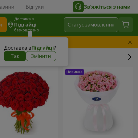
газини
Відгуки
Зв’яжіться з нами
Доставка в
и
Підгайці
Статус замовлення
безкоштовно
амінимо букет
Доставка в
Підгайці
?
Так
Змінити