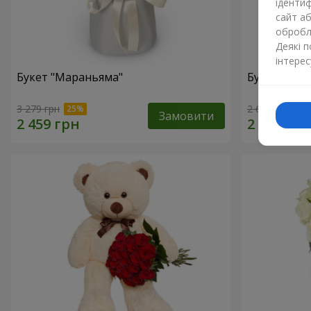
ідентиф
сайт а
обробля
Деякі 
інтерес
Букет "Мараньяма"
Букет "Каз
3 279 грн
2 621 грн
Замовити