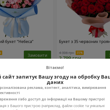
й букет "Небеса"
Букет з 35 червоних троя
4 306 грн
Замовити
Вітаємо!
 сайт запитує Вашу згоду на обробку В
даних
рсоналізована реклама, контент, аналітика, вимірювання
ективності
ереження і/або доступ до інформації на Вашому пристрої
ція з Вашого пристрою (наприклад, файли cookie та унікальні