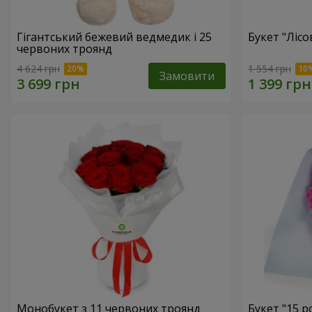
Гігантський бежевий ведмедик і 25
Букет "Лісо
червоних троянд
4 624 грн
1 554 грн
Замовити
Монобукет з 11 червоних троянд
Букет "15 