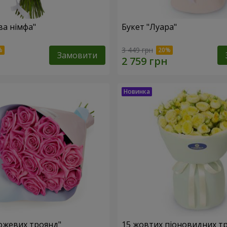
ва німфа"
Букет "Луара"
3 449 грн
Замовити
рожевих троянд"
15 жовтих піоновидних т