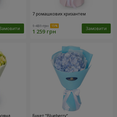
7 ромашкових хризантем
1 481 грн
Замовити
Замовити
роянд
Букет "Blueberry"