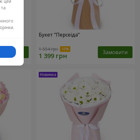
ж цей
 та
онного
орінки.
Букет "Персеїда"
1 554 грн
Замовити
Замовити