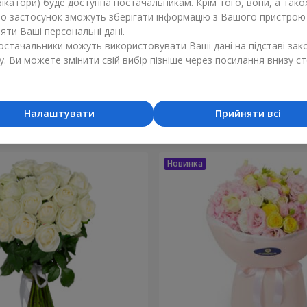
ікатори) буде доступна постачальникам. Крім того, вони, а тако
бо застосунок зможуть зберігати інформацію з Вашого пристрою
ти Ваші персональні дані.
постачальники можуть використовувати Ваші дані на підставі зак
у. Ви можете змінити свій вибір пізніше через посилання внизу ст
ка мого життя"
9 кущових кремових
2 212 грн
Замовити
Налаштувати
Прийняти всі