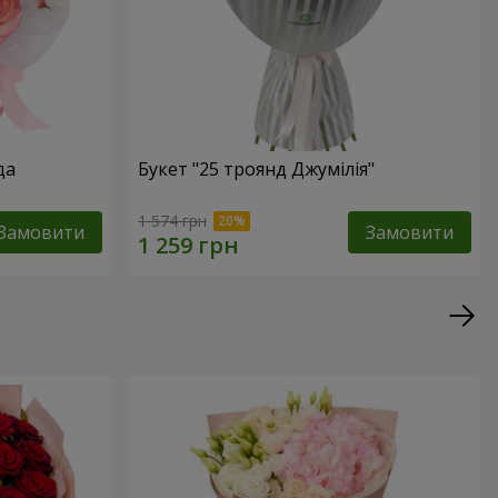
да
Букет "25 троянд Джумілія"
1 574 грн
Замовити
Замовити