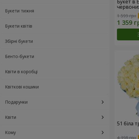
Букет в 
червони
Букети тижня
1 599 грн
Букети квітів
Збірні букети
Бенто-букети
Квіти в коробці
Квіткові кошики
Подарунки
Квіти
51 біла 
Кому
4 398 грн