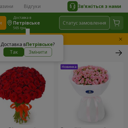
газини
Відгуки
Зв’яжіться з нами
Доставка в
и
Петрівське
Статус замовлення
565 грн
амінимо букет
Доставка в
Петрівське
?
Так
Змінити