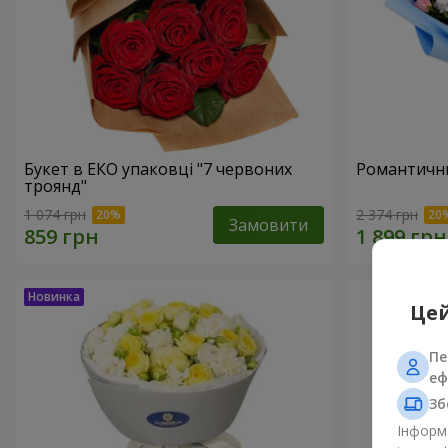
Букет в ЕКО упаковці "7 червоних
Романтични
троянд"
1 074 грн
2 374 грн
Замовити
Цей
Пе
еф
Зб
Інформа