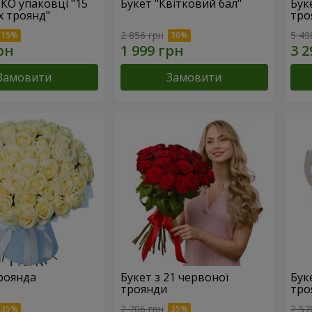
ЕКО упаковці "15
Букет "Квітковий бал"
Бук
х троянд"
тро
2 856 грн
5 49
Замовити
Замовити
троянда
Букет з 21 червоної
Буке
троянди
тро
2 706 грн
2 57