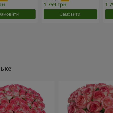
Замовити
Замовити
ське