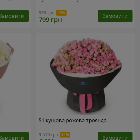
888 грн
Замовити
Замовити
51 кущова рожева троянда
9 570 грн
Замовити
Замовити