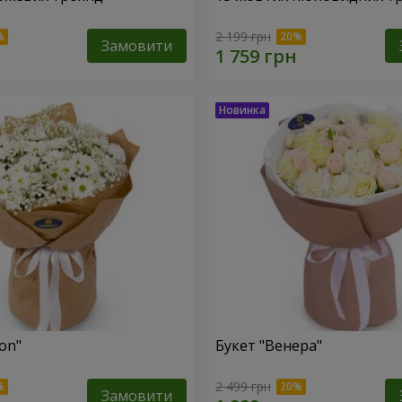
2 199 грн
Замовити
fon"
Букет "Венера"
2 499 грн
Замовити