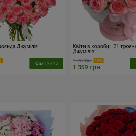
роянда Джумілія"
Квіти в коробці "21 троян
Джумілія"
1 599 грн
Замовити