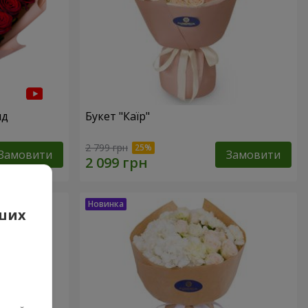
нд
Букет "Каїр"
2 799 грн
Замовити
Замовити
аших