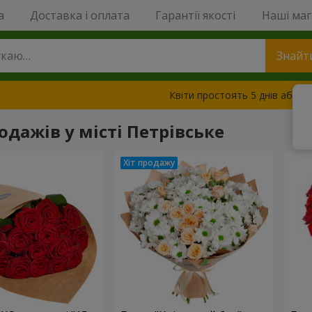
a
Доставка і оплата
Гарантії якості
Наші ма
Знайт
Квіти простоять 5 днів або з
одажів у місті Петрівське