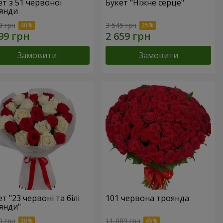
ет з 51 червоної
Букет "Ніжне серце"
янди
8 грн
3 545 грн
Замовити
Замовити
т "23 червоні та білі
101 червона троянда
янди"
0 грн
11 089 грн