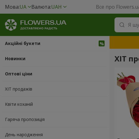
Мова:
UA
Валюта:
UAH
Все про Flowers.u
Акційні букети
ХІТ пр
Новинки
Оптові ціни
ХІТ продажів
Квіти коханій
Гаряча пропозиція
День народження