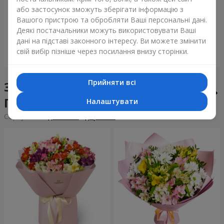
Букет "Tarnis"
Монобукет з 9 білих троянд
або застосунок зможуть зберігати інформацію з
Вашого пристрою та обробляти Ваші персональні дані.
6 091 грн
1 443 грн
Деякі постачальники можуть використовувати Ваші
дані на підставі законного інтересу. Ви можете змінити
свій вибір пізніше через посилання внизу сторінки.
Замовити
Замовити
Прийняти всі
Збірні букети у місті
Печеніжин
Налаштувати
Сортування:
дешевше
дорожче