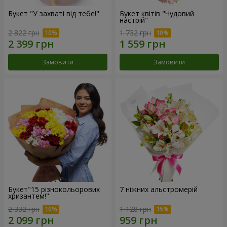
Букет "У захваті від тебе!"
Букет квітів "Чудовий
настрій"
2 822 грн
1 732 грн
Замовити
Замовити
Букет"15 різнокольорових
7 ніжних альстромерій
хризантем!"
2 332 грн
1 128 грн