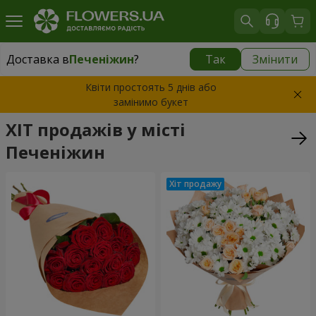
Доставка в
Печеніжин
?
Так
Змінити
Доставка в
Печеніжин
|
безкоштовно
Квіти простоять 5 днів або
замінимо букет
ХІТ продажів у місті
Печеніжин