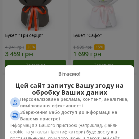
Букет "Три серця"
Букет "Сафо"
4 941 грн
1 999 грн
Замовити
Замовити
Вітаємо!
Цей сайт запитує Вашу згоду на
обробку Ваших даних
Персоналізована реклама, контент, аналітика,
вимірювання ефективності
Збереження і/або доступ до інформації на
Вашому пристрої
Інформація з Вашого пристрою (наприклад, файли
cookie та унікальні ідентифікатори) буде доступна
постачальникам. Крім того, вони, а також цей сайт