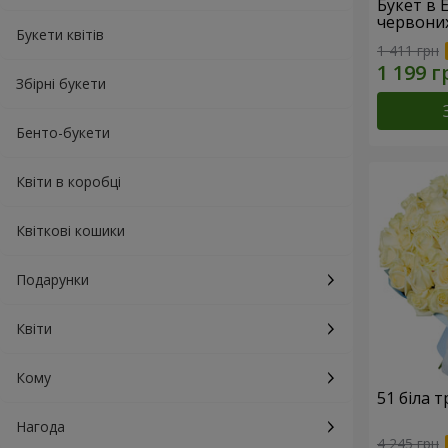
Букет в 
червони
Букети квітів
1 411 грн
Збірні букети
Бенто-букети
Квіти в коробці
Квіткові кошики
Подарунки
Квіти
Кому
51 біла 
Нагода
4 245 грн