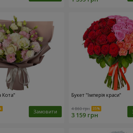
а Кота"
Букет "Імперія краси"
4 860 грн
Замовити