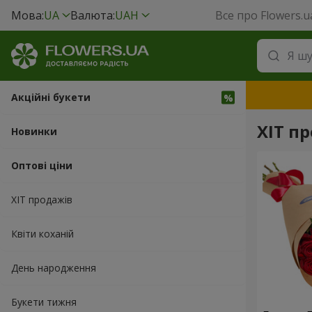
Мова:
UA
Валюта:
UAH
Все про Flowers.u
Акційні букети
ХІТ п
Новинки
Оптові ціни
ХІТ продажів
Квіти коханій
День народження
Букети тижня