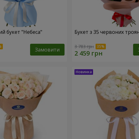
й букет "Небеса"
Букет з 35 червоних троя
3 783 грн
Замовити