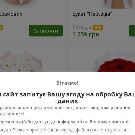
кремових
Букет "Персеїда"
1 510 грн
Замовити
Вітаємо!
 сайт запитує Вашу згоду на обробку В
даних
рсоналізована реклама, контент, аналітика, вимірювання
ективності
ереження і/або доступ до інформації на Вашому пристрої
ція з Вашого пристрою (наприклад, файли cookie та унікальні
вих хризантем
Монобукет з 11 червоних