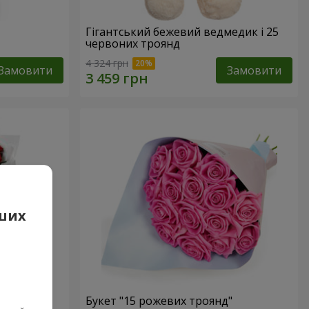
Гігантський бежевий ведмедик і 25
червоних троянд
4 324 грн
Замовити
Замовити
аших
 троянд
Букет "15 рожевих троянд"