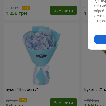
ідентиф
сайт а
1 510 грн
1 293 грн
Замовити
обробля
Деякі 
інтерес
Букет "Blueberry"
Букет з 21
954 грн
1 834 грн
Замовити