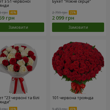
ет з 51 червоної
Букет "Ніжне серце"
янди
5 грн
2 799 грн
Замовити
Замовити
т "23 червоні та білі
101 червона троянда
янди"
0 грн
9 453 грн