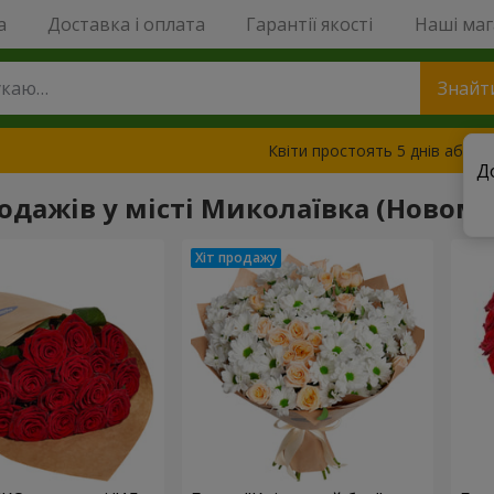
a
Доставка і оплата
Гарантії якості
Наші ма
Знайт
Квіти простоять 5 днів або з
Д
родажів у місті Миколаївка (Новом