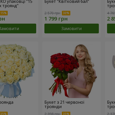
ЕКО упаковці "15
Букет "Квітковий бал"
Бук
х троянд"
тро
2 570 грн
4 76
Замовити
Замовити
троянда
Букет з 21 червоної
Буке
троянди
тро
2 398 грн
2 37