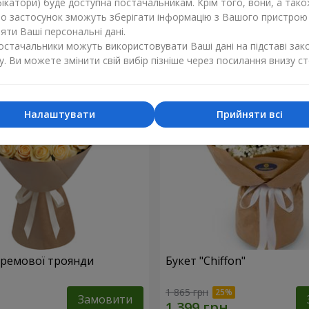
ікатори) буде доступна постачальникам. Крім того, вони, а тако
бо застосунок зможуть зберігати інформацію з Вашого пристрою
1 249 грн
Замовити
ти Ваші персональні дані.
постачальники можуть використовувати Ваші дані на підставі зак
у. Ви можете змінити свій вибір пізніше через посилання внизу ст
Налаштувати
Прийняти всі
 кремової троянди
Букет "Chiffon"
1 865 грн
Замовити