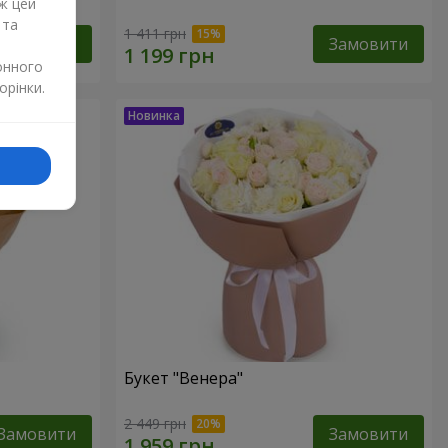
ж цей
 та
1 411 грн
Замовити
Замовити
онного
орінки.
Букет "Венера"
2 449 грн
Замовити
Замовити