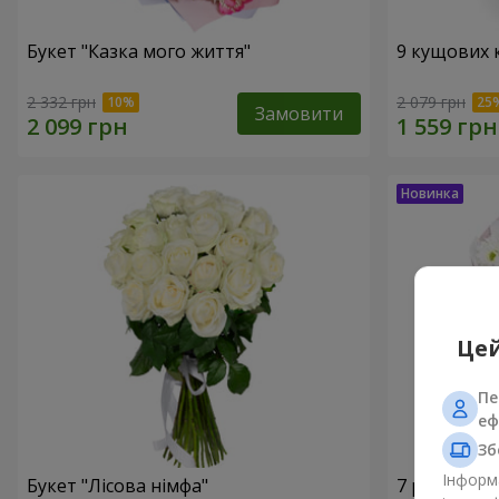
Букет "Казка мого життя"
9 кущових 
2 332 грн
2 079 грн
Замовити
Цей
Пе
еф
Зб
Інформа
Букет "Лісова німфа"
7 ромашко