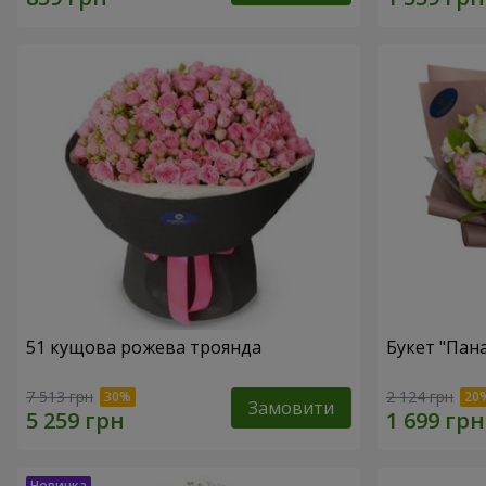
51 кущова рожева троянда
Букет "Пан
7 513 грн
2 124 грн
Замовити