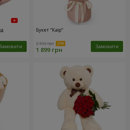
нд
Букет "Каїр"
2 532 грн
Замовити
Замовити