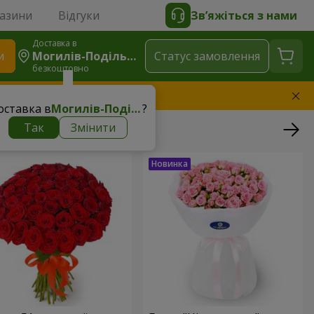
газини
Відгуки
Зв’яжіться з нами
Доставка в
и
Могилів-Подільський
Статус замовлення
безкоштовно
амінимо букет
оставка в
Могилів-Подільський
?
Так
Змінити
ий