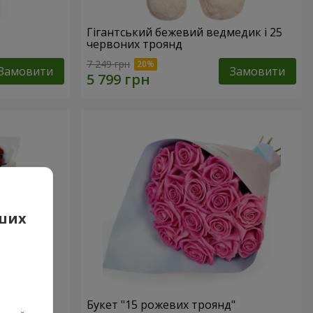
Гігантський бежевий ведмедик і 25
червоних троянд
7 249 грн
Замовити
Замовити
аших
 троянд
Букет "15 рожевих троянд"