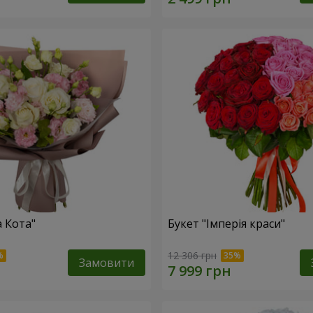
а Кота"
Букет "Імперія краси"
12 306 грн
Замовити