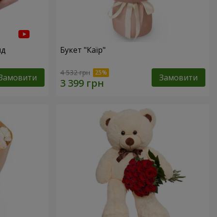
нд
Букет "Каїр"
4 532 грн
Замовити
Замовити