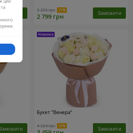
ж цей
 та
3 293 грн
Замовити
Замовити
онного
орінки.
Букет "Венера"
4 324 грн
Замовити
Замовити