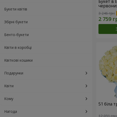
Букет в 
червони
Букети квітів
3 246 грн
Збірні букети
Бенто-букети
Квіти в коробці
Квіткові кошики
Подарунки
Квіти
Кому
51 біла 
Нагода
12 091 грн