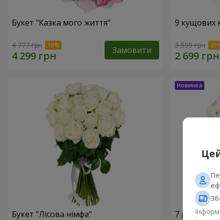
Букет "Казка мого життя"
9 кущових 
4 777 грн
3 599 грн
Замовити
Цей
Пе
еф
Зб
Інформа
Букет "Лісова німфа"
7 ромашко