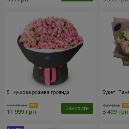
51 кущова рожева троянда
Букет "Пан
17 141 грн
4 374 грн
Замовити