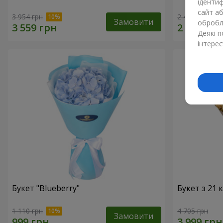
ідентиф
сайт а
3 954 грн
2 469 грн
Замовити
обробля
Деякі 
інтерес
Букет "Blueberry"
Букет з 21
1 110 грн
4 705 грн
Замовити