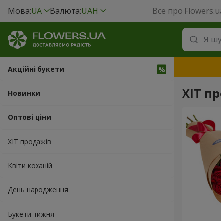
Мова:
UA
Валюта:
UAH
Все про Flowers.u
Акційні букети
ХІТ п
Новинки
Оптові ціни
ХІТ продажів
Квіти коханій
День народження
Букети тижня