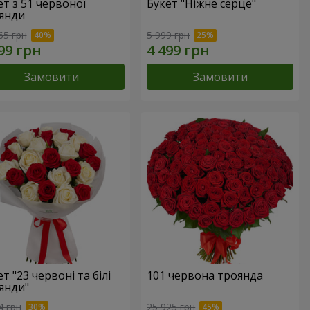
ет з 51 червоної
Букет "Ніжне серце"
янди
65 грн
5 999 грн
Замовити
Замовити
т "23 червоні та білі
101 червона троянда
янди"
4 грн
25 925 грн