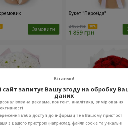
кремових
Букет "Персеїда"
2 066 грн
Замовити
Вітаємо!
 сайт запитує Вашу згоду на обробку В
даних
рсоналізована реклама, контент, аналітика, вимірювання
ективності
ереження і/або доступ до інформації на Вашому пристрої
ція з Вашого пристрою (наприклад, файли cookie та унікальні
вих хризантем
Монобукет з 11 червоних