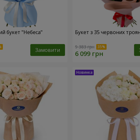
й букет "Небеса"
Букет з 35 червоних троя
9 383 грн
Замовити