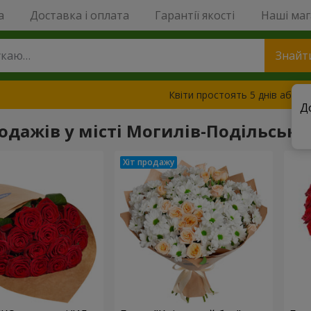
a
Доставка і оплата
Гарантії якості
Наші ма
Знайт
Квіти простоять 5 днів або з
Д
родажів у місті Могилів-Подільськ