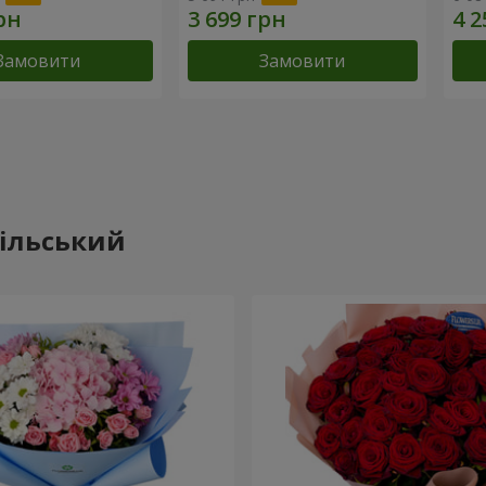
Замовити
Замовити
дільський