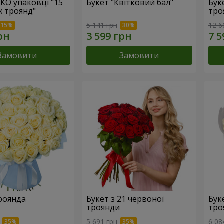
ЕКО упаковці "15
Букет "Квітковий бал"
Бук
х троянд"
тро
5 141 грн
12 6
Замовити
Замовити
троянда
Букет з 21 червоної
Буке
троянди
тро
5 691 грн
6 08