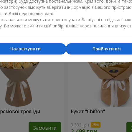
ікатори) буде доступна постачальникам. Крім того, вони, а тако
бо застосунок зможуть зберігати інформацію з Вашого пристрою
2 749 грн
Замовити
ти Ваші персональні дані.
постачальники можуть використовувати Ваші дані на підставі зак
у. Ви можете змінити свій вибір пізніше через посилання внизу ст
Налаштувати
Прийняти всі
 кремової троянди
Букет "Chiffon"
3 332 грн
Замовити