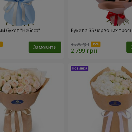
й букет "Небеса"
Букет з 35 червоних троя
4 306 грн
Замовити