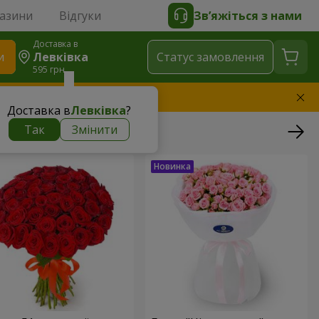
газини
Відгуки
Зв’яжіться з нами
Доставка в
и
Левківка
Статус замовлення
595 грн
амінимо букет
Доставка в
Левківка
?
Так
Змінити