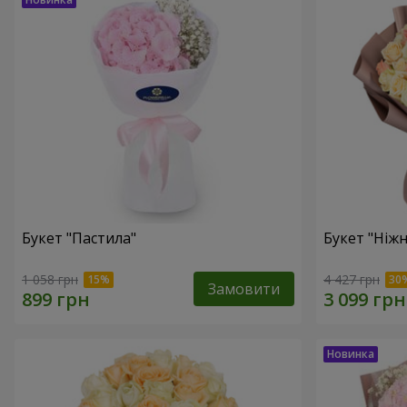
Букет "Пастила"
Букет "Ніжн
1 058 грн
4 427 грн
Замовити