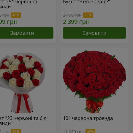
ет з 51 червоної
Букет "Ніжне серце"
янди
8 грн
3 199 грн
Замовити
Замовити
т "23 червоні та білі
101 червона троянда
янди"
0 грн
11 089 грн