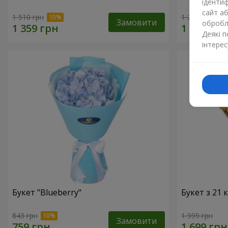
ідентиф
сайт а
1 510 грн
1 293 грн
Замовити
обробля
Деякі 
інтерес
Букет "Blueberry"
Букет з 21
843 грн
1 999 грн
Замовити