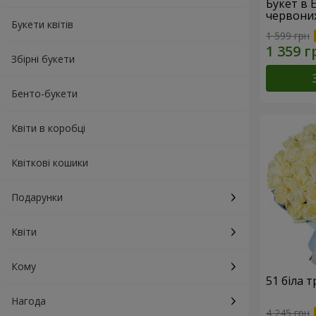
Букет в 
червони
Букети квітів
1 599 грн
Збірні букети
Бенто-букети
Квіти в коробці
Квіткові кошики
Подарунки
Квіти
Кому
51 біла 
Нагода
4 245 грн