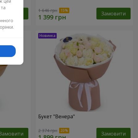
ж цей
 та
1 646 грн
Замовити
Замовити
онного
орінки.
Букет "Венера"
2 374 грн
Замовити
Замовити