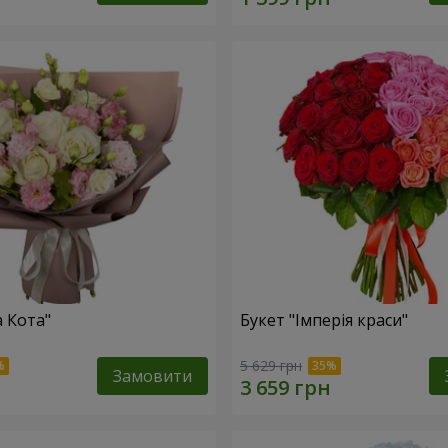
а Кота"
Букет "Імперія краси"
5 629 грн
Замовити