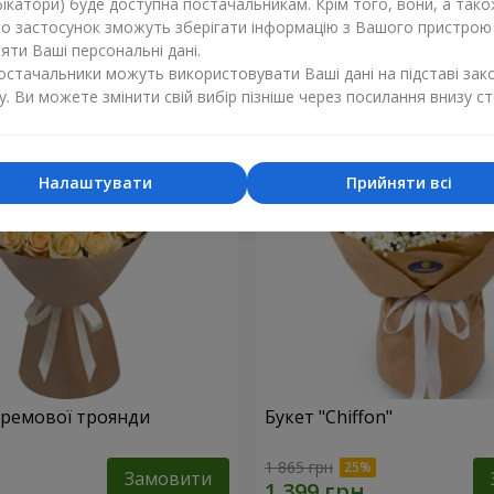
ікатори) буде доступна постачальникам. Крім того, вони, а тако
бо застосунок зможуть зберігати інформацію з Вашого пристрою
1 449 грн
Замовити
ти Ваші персональні дані.
постачальники можуть використовувати Ваші дані на підставі зак
у. Ви можете змінити свій вибір пізніше через посилання внизу ст
Налаштувати
Прийняти всі
 кремової троянди
Букет "Chiffon"
1 865 грн
Замовити