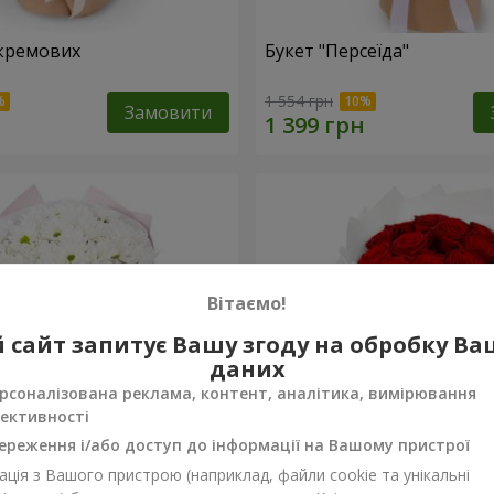
кремових
Букет "Персеїда"
1 554 грн
Замовити
Вітаємо!
 сайт запитує Вашу згоду на обробку В
даних
рсоналізована реклама, контент, аналітика, вимірювання
ективності
ереження і/або доступ до інформації на Вашому пристрої
ція з Вашого пристрою (наприклад, файли cookie та унікальні
вих хризантем
Монобукет з 11 червоних