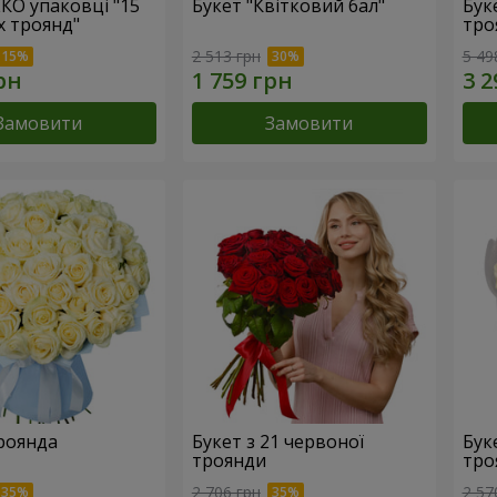
ЕКО упаковці "15
Букет "Квітковий бал"
Бук
х троянд"
тро
2 513 грн
5 49
Замовити
Замовити
троянда
Букет з 21 червоної
Буке
троянди
тро
2 706 грн
2 57