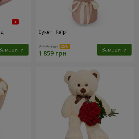
нд
Букет "Каїр"
2 479 грн
Замовити
Замовити