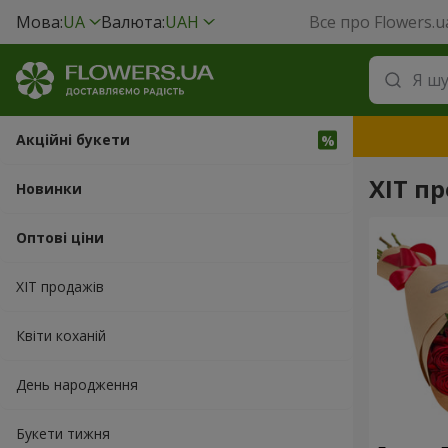
Мова:
UA
Валюта:
UAH
Все про Flowers.u
Акційні букети
ХІТ пр
Новинки
Оптові ціни
ХІТ продажів
Квіти коханій
День народження
Букети тижня