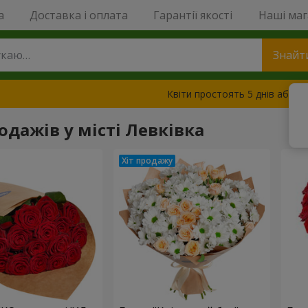
a
Доставка і оплата
Гарантії якості
Наші ма
Знайт
Квіти простоять 5 днів або з
одажів у місті Левківка