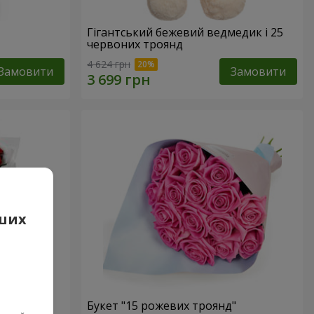
Гігантський бежевий ведмедик і 25
червоних троянд
4 624 грн
Замовити
Замовити
аших
 троянд
Букет "15 рожевих троянд"