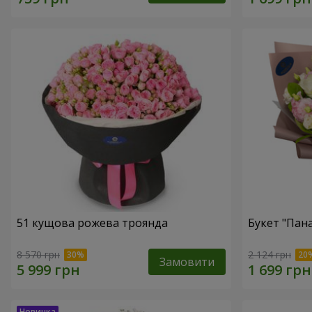
51 кущова рожева троянда
Букет "Пан
8 570 грн
2 124 грн
Замовити