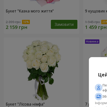
Букет "Казка мого життя"
9 кущових 
2 399 грн
1 945 грн
Замовити
Цей
Пе
еф
Зб
Інформа
Букет "Лісова німфа"
7 ромашко