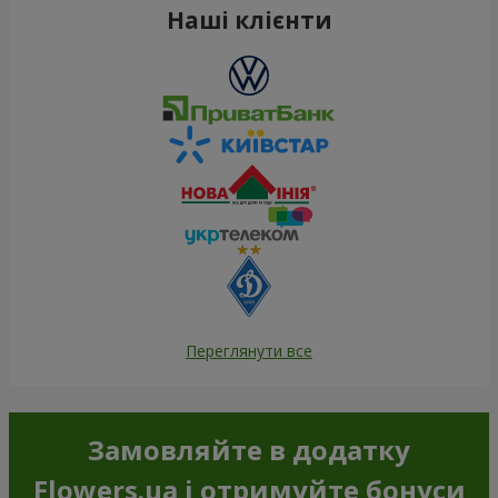
Наші клієнти
Переглянути все
Замовляйте в додатку
Flowers.ua і отримуйте бонуси