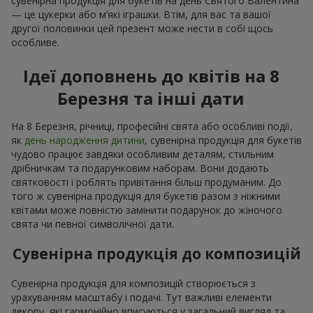
сувенірна продукція для букетів на день Святого Валентина
— це цукерки або м’які іграшки. Втім, для вас та вашої
другої половинки цей презент може нести в собі щось
особливе.
Ідеї доповнень до квітів на 8
Березня та інші дати
На 8 Березня, річниці, професійні свята або особливі події,
як
день народження дитини
, сувенірна продукція для букетів
чудово працює завдяки особливим деталям, стильним
дрібничкам та подарунковим наборам. Вони додають
святковості і роблять привітання більш продуманим. До
того ж сувенірна продукція для букетів разом з ніжними
квітами може повністю замінити подарунок до жіночого
свята чи певної символічної дати.
Сувенірна продукція до композицій
Сувенірна продукція для композицій створюється з
урахуванням масштабу і подачі. Тут важливі елементи
декору, які гармонійно вписуються у загальний вигляд та