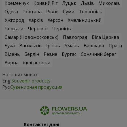
Кременчук
Кривий Ріг
Луцьк
Львів
Миколаїв
Одеса
Полтава
Рівне
Суми
Тернопіль
Ужгород
Харків
Херсон
Хмельницький
Черкаси
Чернівці
Чернігів
Самар (Новомосковськ)
Павлоград
Біла Церква
Буча
Васильків
Ірпінь
Умань
Варшава
Прага
Відень
Берлін
Ревне
Бургас
Сонячний берег
Варна
інші регіони
На інших мовах:
Eng:
Souvenir products
Рус:
Сувенирная продукция
Контактні дані