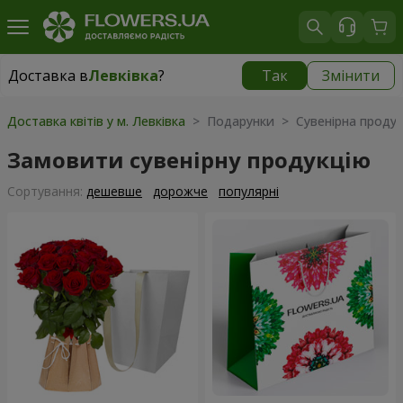
Доставка в
Левківка
?
Так
Змінити
Доставка в
Левківка
|
595 грн
Доставка квітів у м. Левківка
> Подарунки > Сувенірна продук
Замовити сувенірну продукцію
Сортування:
дешевше
дорожче
популярні