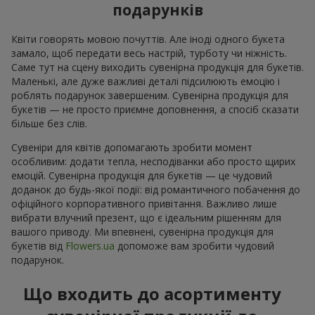
подарунків
Квіти говорять мовою почуттів. Але іноді одного букета
замало, щоб передати весь настрій, турботу чи ніжність.
Саме тут на сцену виходить сувенірна продукція для букетів.
Маленькі, але дуже важливі деталі підсилюють емоцію і
роблять подарунок завершеним. Сувенірна продукція для
букетів — не просто приємне доповнення, а спосіб сказати
більше без слів.
Сувеніри для квітів допомагають зробити момент
особливим: додати тепла, несподіванки або просто щирих
емоцій. Сувенірна продукція для букетів — це чудовий
доданок до будь-якої події: від романтичного побачення до
офіційного корпоративного привітання. Важливо лише
вибрати влучний презент, що є ідеальним рішенням для
вашого приводу. Ми впевнені, сувенірна продукція для
букетів від
Flowers.ua
допоможе вам зробити чудовий
подарунок.
Що входить до асортименту