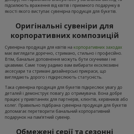
підсилюють враження від квітів і приємного подарунку в
якості якого виступає сувенірна продукція для букетів.
Оригінальні сувеніри для
корпоративних композицій
Сувенірна продукція для квітів на
корпоративних заходах
має виглядати доречно, стримано, стильно і професійно.
Втім, банальні доповнення можуть бути скучними і не
цікавими. Саме тому радимо вам вибирати ексклюзивні
аксесуари та стримані дизайнерські прикраси, що
виглядають дорого і підкреслюють статусність.
Така сувенірна продукція для букетів підкреслює увагу до
деталей і демонструє повагу до отримувача. Вона добре
працює у привітаннях для партнерів, клієнтів, керівників або
колег. Правильно підібрана сувенірна продукція для букетів
допомагає перетворити банальний корпоративний
подарунок на пам’ятний сувенір.
Обмежені серії та сезонні