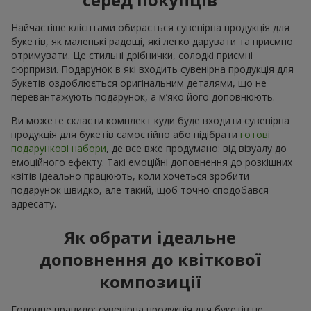
Найчастіше клієнтами обирається сувенірна продукція для
букетів, як маленькі радощі, які легко дарувати та приємно
отримувати. Це стильні дрібнички, солодкі приємні
сюрпризи. Подарунок в які входить сувенірна продукція для
букетів оздоблюється оригінальним деталями, що не
перевантажують подарунок, а м’яко його доповнюють.
Ви можете скласти комплект куди буде входити сувенірна
продукція для букетів самостійно або підібрати
готові
подарункові набори
, де все вже продумано: від візуалу до
емоційного ефекту. Такі емоційні доповнення до розкішних
квітів ідеально працюють, коли хочеться зробити
подарунок швидко, але такий, щоб точно сподобався
адресату.
Як обрати ідеальне
доповнення до квіткової
композиції
Головне правило: сувенірна продукція для букетів не