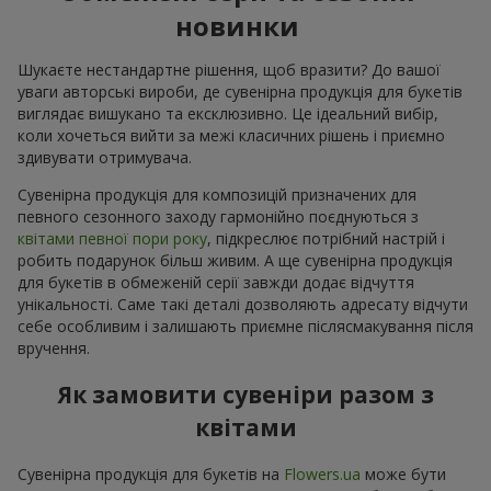
новинки
Шукаєте нестандартне рішення, щоб вразити? До вашої
уваги авторські вироби, де сувенірна продукція для букетів
виглядає вишукано та ексклюзивно. Це ідеальний вибір,
коли хочеться вийти за межі класичних рішень і приємно
здивувати отримувача.
Сувенірна продукція для композицій призначених для
певного сезонного заходу гармонійно поєднуються з
квітами певної пори року
, підкреслює потрібний настрій і
робить подарунок більш живим. А ще сувенірна продукція
для букетів в обмеженій серії завжди додає відчуття
унікальності. Саме такі деталі дозволяють адресату відчути
себе особливим і залишають приємне післясмакування після
вручення.
Як замовити сувеніри разом з
квітами
Сувенірна продукція для букетів на
Flowers.ua
може бути