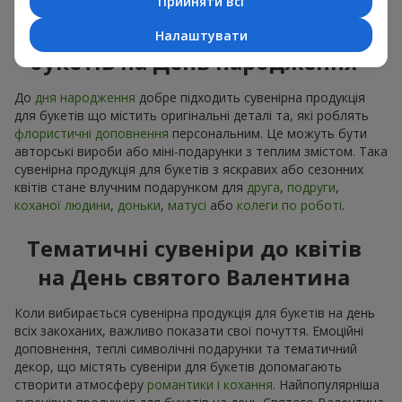
Прийняти всі
Сувенірна продукція до
Налаштувати
букетів на День народження
До
дня народження
добре підходить сувенірна продукція
для букетів що містить оригінальні деталі та, які роблять
флористичні доповнення
персональним. Це можуть бути
авторські вироби або міні-подарунки з теплим змістом. Така
сувенірна продукція для букетів з яскравих або сезонних
квітів стане влучним подарунком для
друга
,
подруги
,
коханої людини
,
доньки
,
матусі
або
колеги по роботі
.
Тематичні сувеніри до квітів
на День святого Валентина
Коли вибирається сувенірна продукція для букетів на день
всіх закоханих, важливо показати свої почуття. Емоційні
доповнення, теплі символічні подарунки та тематичний
декор, що містять сувеніри для букетів допомагають
створити атмосферу
романтики і кохання
. Найпопулярніша