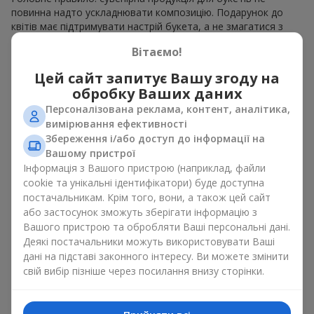
повинна надто ускладнювати композицію. Подарунок до
квітів має підтримувати настрій букета, а не змагатися з
ним. Для ніжних композицій підійде сувенірна продукція для
Вітаємо!
букетів, як легкі символічні додатки та легкі елементи
декору. Це може бути
тортик
або
маленька м’яка іграшка
.
Цей сайт запитує Вашу згоду на
Для яскравих є сенс використати більш сміливі додаткові
обробку Ваших даних
акценти, як вишукані
цукерки
чи дорогі сувеніри.
Персоналізована реклама, контент, аналітика,
Сувенірна продукція для букетів повинна вибиратись,
вимірювання ефективності
враховуючи й привід, і людину, якій адресований подарунок.
Збереження і/або доступ до інформації на
Якщо сумніваєтесь, яка сувенірна продукція для букетів вам
Вашому пристрої
потрібна — обирайте універсальні маленькі приємності,
Інформація з Вашого пристрою (наприклад, файли
широкий вибір яких знайдеться у нашому каталозі.
cookie та унікальні ідентифікатори) буде доступна
постачальникам. Крім того, вони, а також цей сайт
Сувеніри до букетів на різні свята
або застосунок зможуть зберігати інформацію з
Вашого пристрою та обробляти Ваші персональні дані.
Свято задає настрій, а сувенірна продукція для букетів його
Деякі постачальники можуть використовувати Ваші
підкреслює. Саме тому сувеніри для квітів часто обирають з
дані на підставі законного інтересу. Ви можете змінити
урахуванням дати та події. В нашому асортименті
свій вибір пізніше через посилання внизу сторінки.
знайдеться сувенірна продукція для букетів, що підійде до
будь-якого свята і може бути розрахована на будь-який
бюджет.