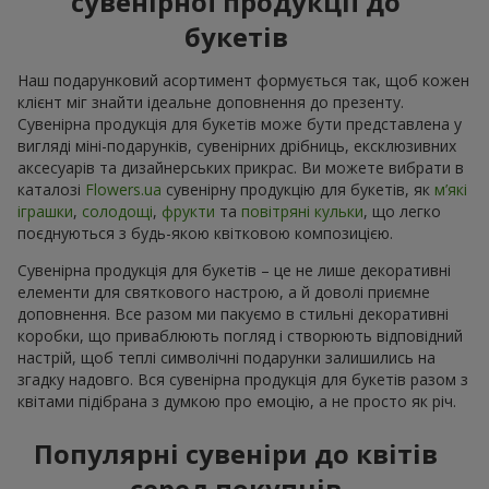
сувенірної продукції до
букетів
Наш подарунковий асортимент формується так, щоб кожен
клієнт міг знайти ідеальне доповнення до презенту.
Сувенірна продукція для букетів може бути представлена у
вигляді міні-подарунків, сувенірних дрібниць, ексклюзивних
аксесуарів та дизайнерських прикрас. Ви можете вибрати в
каталозі
Flowers.ua
cувенірну продукцію для букетів, як
м’які
іграшки
,
солодощі
,
фрукти
та
повітряні кульки
, що легко
поєднуються з будь-якою квітковою композицією.
Сувенірна продукція для букетів – це не лише декоративні
елементи для святкового настрою, а й доволі приємне
доповнення. Все разом ми пакуємо в стильні декоративні
коробки, що приваблюють погляд і створюють відповідний
настрій, щоб теплі символічні подарунки залишились на
згадку надовго. Вся сувенірна продукція для букетів разом з
квітами підібрана з думкою про емоцію, а не просто як річ.
Популярні сувеніри до квітів
серед покупців