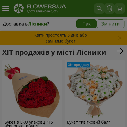
Доставка в
Лісники
?
Так
Змінити
Доставка в
Лісники
|
безкоштовно
Квіти простоять 5 днів або
замінимо букет
ХІТ продажів у місті Лісники
Букет в ЕКО упаковці "15
Букет "Квітковий бал"
червоних троянд"