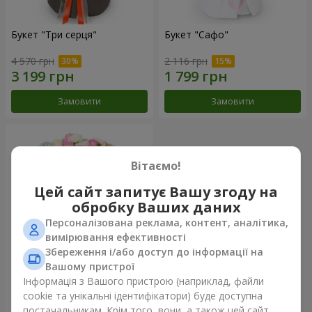
Букет "Три серця"
Букет "Сафо"
4 570 грн
2 116 грн
Замовити
Замовити
Вітаємо!
Цей сайт запитує Вашу згоду на
обробку Ваших даних
Персоналізована реклама, контент, аналітика,
вимірювання ефективності
Збереження і/або доступ до інформації на
Вашому пристрої
Букет "Tarnis"
Інформація з Вашого пристрою (наприклад, файли
cookie та унікальні ідентифікатори) буде доступна
5 691 грн
постачальникам. Крім того, вони, а також цей сайт