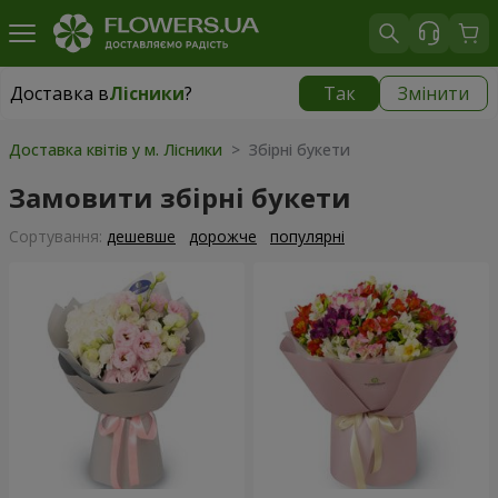
Доставка в
Лісники
?
Так
Змінити
Доставка в
Лісники
|
безкоштовно
Доставка квітів у м. Лісники
> Збірні букети
Замовити збірні букети
Сортування:
дешевше
дорожче
популярні