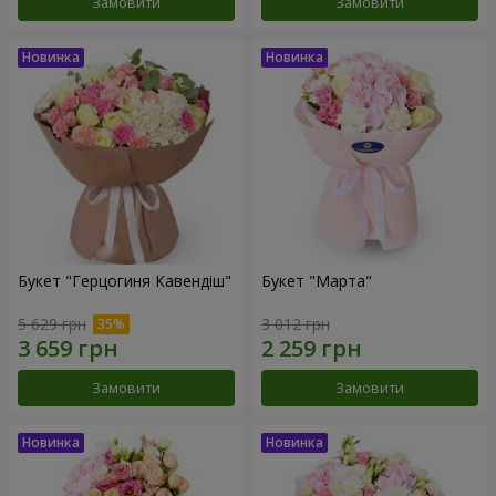
Замовити
Замовити
Букет "Герцогиня Кавендіш"
Букет "Марта"
5 629 грн
3 012 грн
Замовити
Замовити