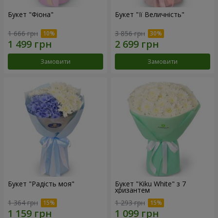
Букет "Фіона"
Букет "Її Величність"
1 666 грн
3 856 грн
Замовити
Замовити
Букет "Радість моя"
Букет "Kiku White" з 7
хризантем
1 364 грн
1 293 грн