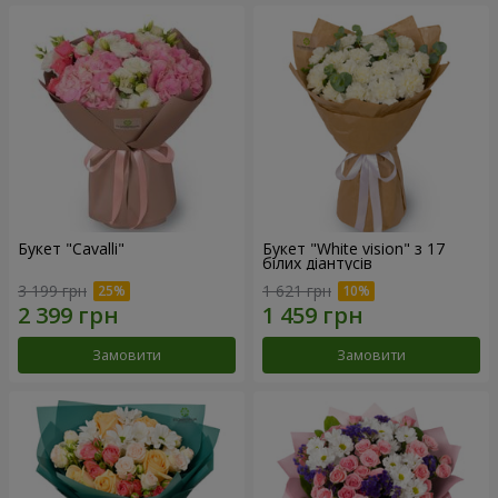
Букет "Cаvalli"
Букет "White vision" з 17
білих діантусів
3 199 грн
1 621 грн
Замовити
Замовити