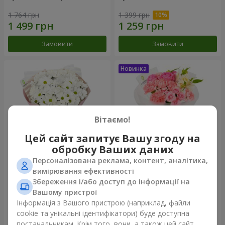
1 764 грн
1 399 грн
Замовити
Замовити
Вітаємо!
Цей сайт запитує Вашу згоду на
обробку Ваших даних
Персоналізована реклама, контент, аналітика,
Букет "White happiness"
Букет "Рожевий зефір"
вимірювання ефективності
Збереження і/або доступ до інформації на
999 грн
1 364 грн
Вашому пристрої
Інформація з Вашого пристрою (наприклад, файли
cookie та унікальні ідентифікатори) буде доступна
Замовити
Замовити
постачальникам. Крім того, вони, а також цей сайт