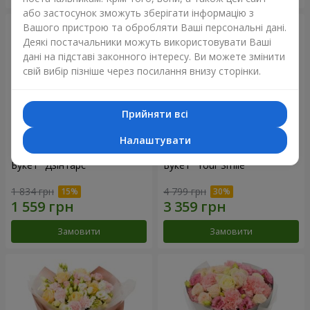
або застосунок зможуть зберігати інформацію з
Вашого пристрою та обробляти Ваші персональні дані.
Деякі постачальники можуть використовувати Ваші
дані на підставі законного інтересу. Ви можете змінити
свій вибір пізніше через посилання внизу сторінки.
Прийняти всі
Налаштувати
Букет "Дзінтарс"
Букет "Your Smile"
1 834 грн
4 799 грн
Замовити
Замовити