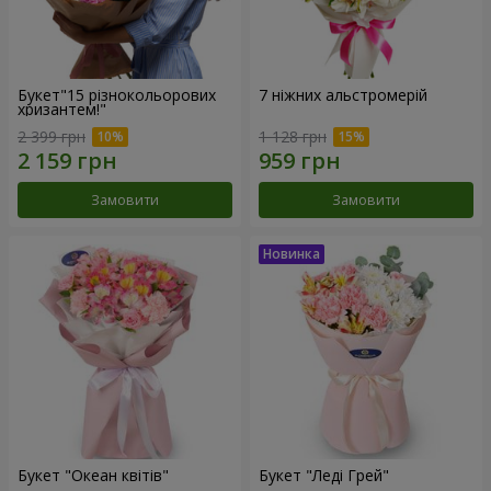
Букет"15 різнокольорових
7 ніжних альстромерій
хризантем!"
2 399 грн
1 128 грн
Замовити
Замовити
Букет "Океан квітів"
Букет "Леді Грей"