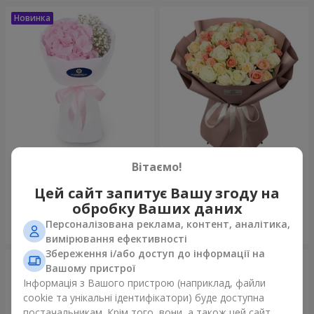
Букет "Пастила"
Букет "Ніжний відтінок"
Вітаємо!
1 175 грн
4 999 грн
Цей сайт запитує Вашу згоду на
обробку Ваших даних
Персоналізована реклама, контент, аналітика,
Замовити
Замовити
вимірювання ефективності
Збереження і/або доступ до інформації на
Вашому пристрої
Інформація з Вашого пристрою (наприклад, файли
cookie та унікальні ідентифікатори) буде доступна
постачальникам. Крім того, вони, а також цей сайт