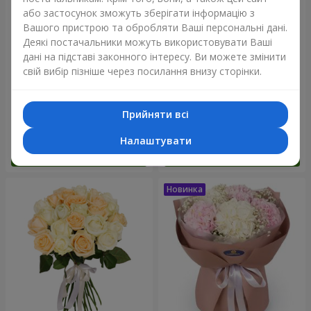
або застосунок зможуть зберігати інформацію з
Вашого пристрою та обробляти Ваші персональні дані.
Деякі постачальники можуть використовувати Ваші
дані на підставі законного інтересу. Ви можете змінити
свій вибір пізніше через посилання внизу сторінки.
Букет "Blue ball"
Букет "Бенефіс"
Прийняти всі
3 656 грн
6 152 грн
Налаштувати
Замовити
Замовити