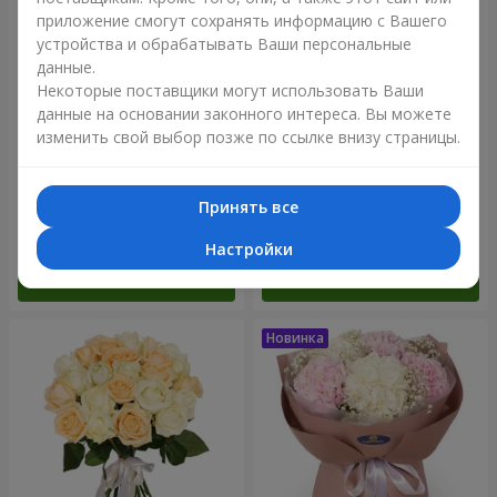
приложение смогут сохранять информацию с Вашего
устройства и обрабатывать Ваши персональные
данные.
Некоторые поставщики могут использовать Ваши
данные на основании законного интереса. Вы можете
изменить свой выбор позже по ссылке внизу страницы.
Букет "Blue ball"
Букет "Бенефис"
Принять все
3 656 грн
6 152 грн
Настройки
Заказать
Заказать