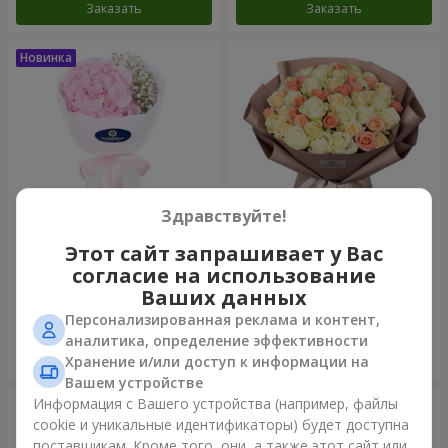
Заказать
Заказать
Здравствуйте!
Этот сайт запрашивает у Вас
Букет "Пастила"
Букет "Нежный оттенок"
согласие на использование
Ваших данных
1 175 грн
4 999 грн
Персонализированная реклама и контент,
аналитика, определение эффективности
Заказать
Заказать
Хранение и/или доступ к информации на
Вашем устройстве
Информация с Вашего устройства (например, файлы
cookie и уникальные идентификаторы) будет доступна
поставщикам. Кроме того, они, а также этот сайт или