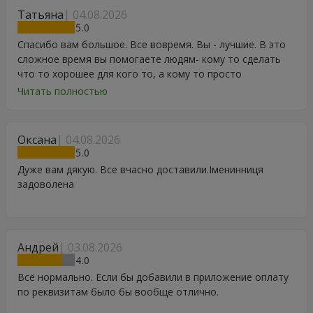
Татьяна
04.08.2026
5
Спасибо вам большое. Все вовремя. Вы - лучшие. В это
сложное время вы помогаете людям- кому то сделать
что то хорошее для кого то, а кому то просто
порадоваться цветам, подарку, тортику, поздравлению.
Читать полностью
Особенно, если человек сам себе не может купить даже
в свой День Рождения. Спасибо
Оксана
04.08.2026
5
Дуже вам дякую. Все вчасно доставили.Іменинниця
задоволена
Андрей
03.08.2026
4
Всё нормально. Если бы добавили в приложение оплату
по реквизитам было бы вообще отлично.