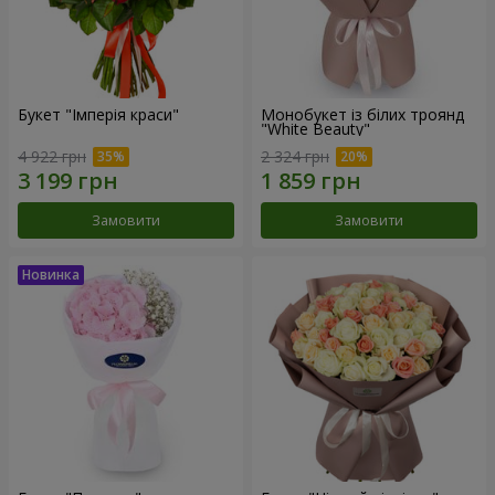
Букет "Імперія краси"
Монобукет із білих троянд
"White Beauty"
4 922 грн
2 324 грн
Замовити
Замовити