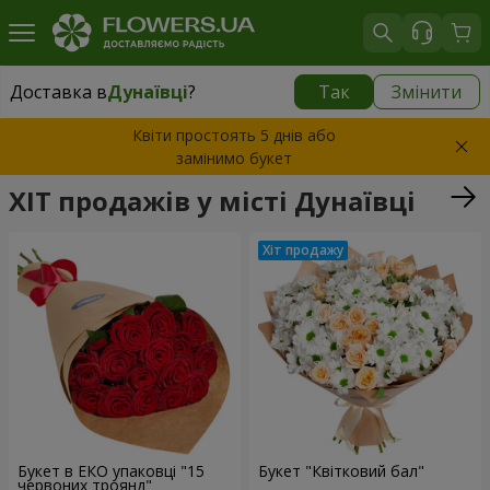
Доставка в
Дунаївці
?
Так
Змінити
Доставка в
Дунаївці
|
525 грн
Квіти простоять 5 днів або
замінимо букет
ХІТ продажів у місті Дунаївці
Букет в ЕКО упаковці "15
Букет "Квітковий бал"
червоних троянд"