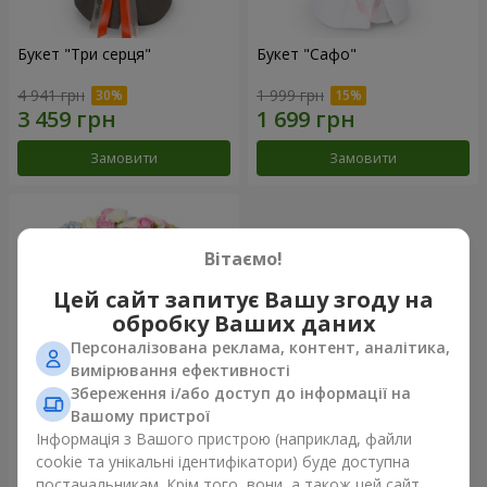
Букет "Три серця"
Букет "Сафо"
4 941 грн
1 999 грн
Замовити
Замовити
Вітаємо!
Цей сайт запитує Вашу згоду на
обробку Ваших даних
Персоналізована реклама, контент, аналітика,
вимірювання ефективності
Збереження і/або доступ до інформації на
Вашому пристрої
Букет "Tarnis"
Інформація з Вашого пристрою (наприклад, файли
cookie та унікальні ідентифікатори) буде доступна
6 152 грн
постачальникам. Крім того, вони, а також цей сайт