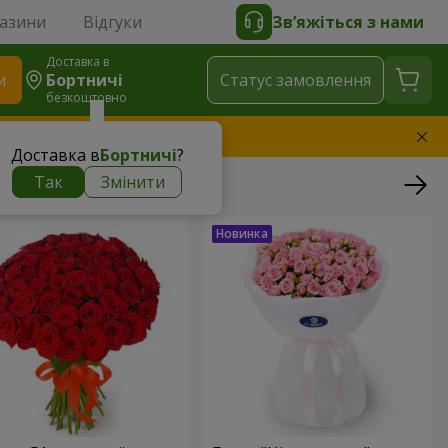
газини
Відгуки
Зв’яжіться з нами
Доставка в
и
Бортничі
Статус замовлення
безкоштовно
амінимо букет
Доставка в
Бортничі
?
Так
Змінити