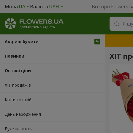
Мова:
UA
Валюта:
UAH
Все про Flowers.u
Акційні букети
ХІТ пр
Новинки
Оптові ціни
ХІТ продажів
Квіти коханій
День народження
Букети тижня