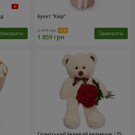
нд
Букет "Каїр"
2 479 грн
Замовити
Замовити
Гігантський бежевий ведмедик і 25