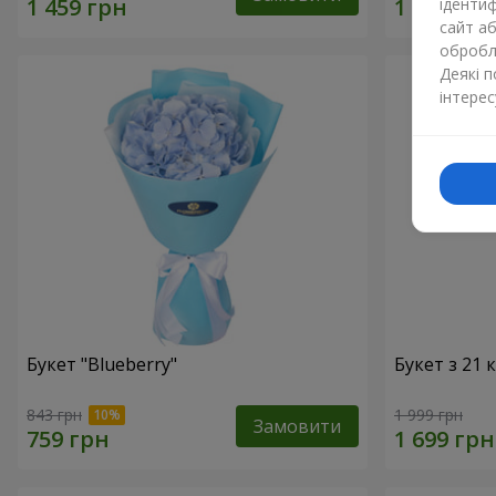
ідентиф
сайт а
обробля
Деякі 
інтерес
Букет "Blueberry"
Букет з 21
843 грн
1 999 грн
Замовити