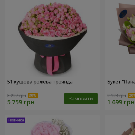
51 кущова рожева троянда
Букет "Пан
8 227 грн
2 124 грн
Замовити