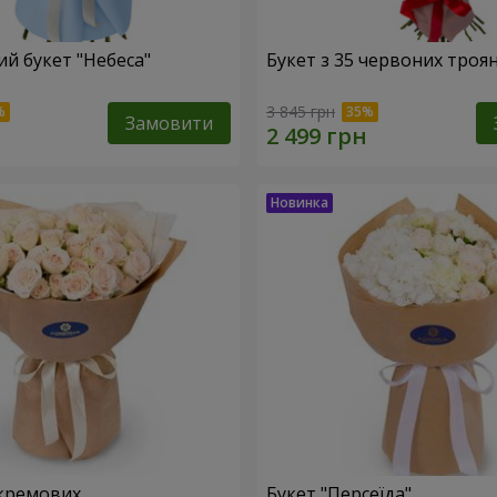
й букет "Небеса"
Букет з 35 червоних троя
3 845 грн
Замовити
кремових
Букет "Персеїда"