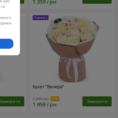
ж цей
 та
онного
орінки.
Букет "Венера"
2 449 грн
Замовити
Замовити