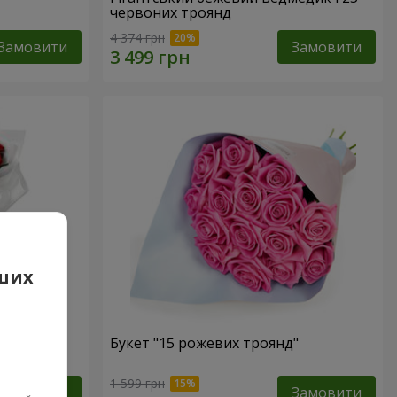
червоних троянд
4 374 грн
Замовити
Замовити
аших
 троянд
Букет "15 рожевих троянд"
1 599 грн
Замовити
Замовити