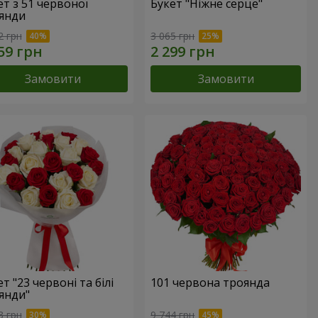
ет з 51 червоної
Букет "Ніжне серце"
янди
2 грн
3 065 грн
Замовити
Замовити
т "23 червоні та білі
101 червона троянда
янди"
3 грн
9 744 грн