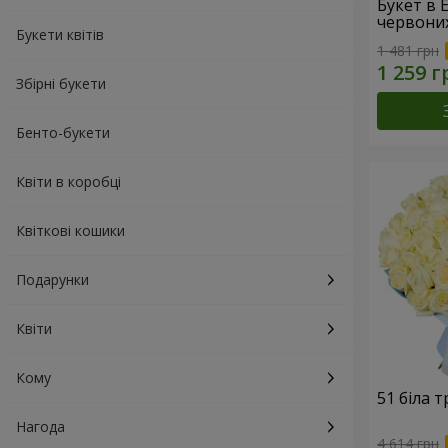
Букет в 
червони
Букети квітів
1 481 грн
Збірні букети
Бенто-букети
Квіти в коробці
Квіткові кошики
Подарунки
Квіти
Кому
51 біла 
Нагода
4 614 грн