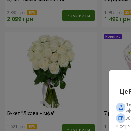
2 332 грн
1 999 грн
Замовити
Цей
Пе
еф
Букет "Лісова німфа"
7 ромашко
Зб
Інформа
1 621 грн
1 293 грн
Замовити