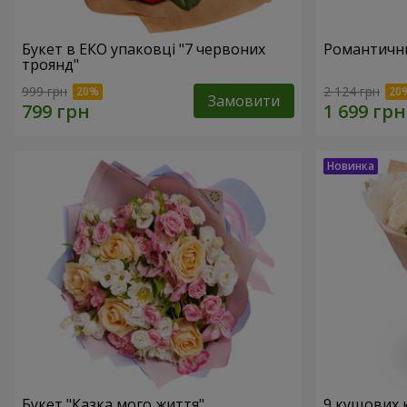
Букет в ЕКО упаковці "7 червоних
Романтични
троянд"
999 грн
2 124 грн
Замовити
Букет "Казка мого життя"
9 кущових 