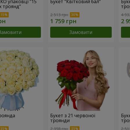
ЕКО упаковці "15
Букет "Квітковий бал"
Бук
х троянд"
тро
2 513 грн
4 93
Замовити
Замовити
троянда
Букет з 21 червоної
Буке
троянди
тро
2 398 грн
2 51