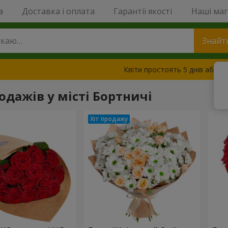
a
Доставка і оплата
Гарантії якості
Наші ма
Знайт
Квіти простоять 5 днів або з
одажів у місті Бортничі