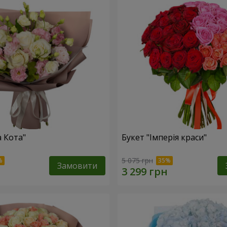
а Кота"
Букет "Імперія краси"
5 075 грн
Замовити