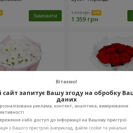
1 510 грн
Замовити
Вітаємо!
 сайт запитує Вашу згоду на обробку В
даних
рсоналізована реклама, контент, аналітика, вимірювання
ективності
вих хризантем
Монобукет з 11 червоних
ереження і/або доступ до інформації на Вашому пристрої
ція з Вашого пристрою (наприклад, файли cookie та унікальні
1 249 грн
Замовити