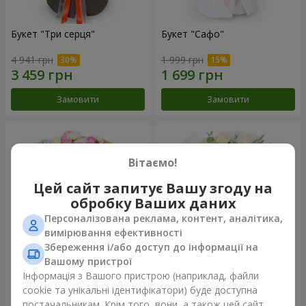
Букет "Три серця"
Букет "Сафо"
4 941 грн
1 999 грн
Замовити
Замовити
Вітаємо!
Цей сайт запитує Вашу згоду на
обробку Ваших даних
Персоналізована реклама, контент, аналітика,
вимірювання ефективності
Збереження і/або доступ до інформації на
Вашому пристрої
Букет "Tarnis"
Монобукет з 9 білих троянд
Інформація з Вашого пристрою (наприклад, файли
cookie та унікальні ідентифікатори) буде доступна
6 152 грн
1 510 грн
постачальникам. Крім того, вони, а також цей сайт