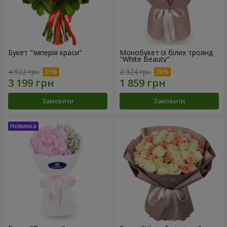
Букет "Імперія краси"
Монобукет із білих троянд
"White Beauty"
4 922 грн
2 324 грн
Замовити
Замовити