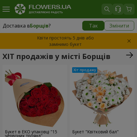
Доставка в
Борщів
?
Так
Змінити
Доставка в
Борщів
|
870 грн
Квіти простоять 5 днів або
замінимо букет
ХІТ продажів у місті Борщів
Букет в ЕКО упаковці "15
Букет "Квітковий бал"
червоних троянд"