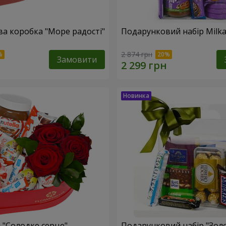
а коробка "Море радості"
Подарунковий набір Milk
2 874 грн
Замовити
 "Солодке серце"
Подарунковий набір "Зол