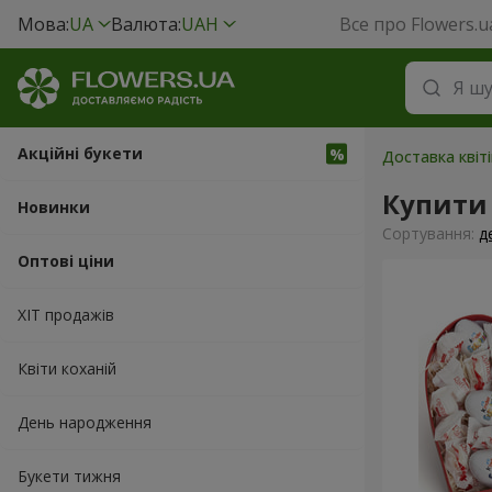
Мова:
UA
Валюта:
UAH
Все про Flowers.u
Акційні букети
Доставка квіт
Купити
Новинки
Сортування:
д
Оптові ціни
ХІТ продажів
Квіти коханій
День народження
Букети тижня