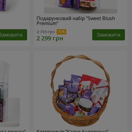
a
Подарунковий набір "Sweet Blush
Premium"
2 705 грн
Замовити
Замовити
ота розкіш"
Композиція "Казки Андерсона"