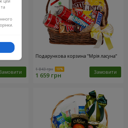
ж цей
 та
онного
орінки.
ур"
Подарункова корзина "Мрія ласуна"
1 843 грн
Замовити
Замовити