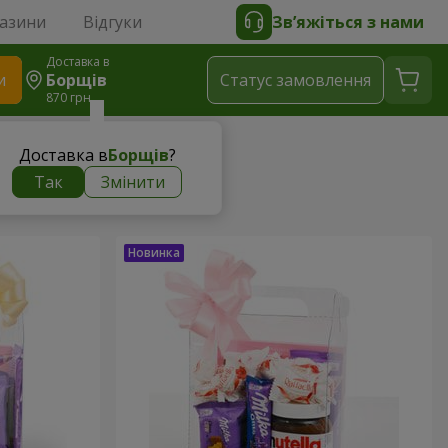
газини
Відгуки
Зв’яжіться з нами
Доставка в
и
Борщів
Статус замовлення
870 грн
Доставка в
Борщів
?
Так
Змінити