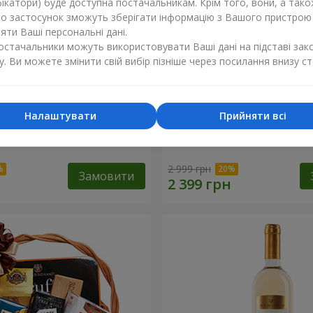
ікатори) буде доступна постачальникам. Крім того, вони, а тако
бо застосунок зможуть зберігати інформацію з Вашого пристрою
ти Ваші персональні дані.
постачальники можуть використовувати Ваші дані на підставі зак
у. Ви можете змінити свій вибір пізніше через посилання внизу ст
Налаштувати
Прийняти всі
ий кошик "Дитяче свято!"
Подарунковий кошик "Ам
2 999 грн
Замовити