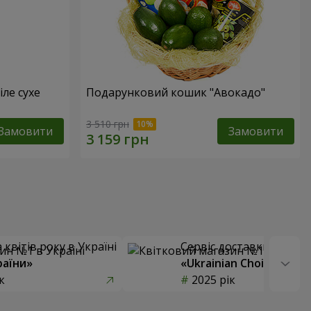
іле сухе
Подарунковий кошик "Авокадо"
3 510 грн
Замовити
Замовити
квітів року в Україні
Сервіс доставки квітів
раїни»
«Ukrainian Choice»
к
2025 рік