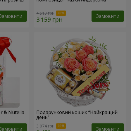
4 513 грн
Замовити
Замовити
 & Nutella
Подарунковий кошик “Найкращий
день”
3 074 грн
Замовити
Замовити