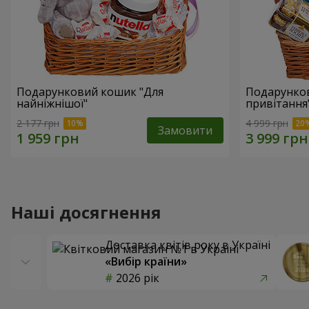
Подарунковий кошик "Для
Подарунков
найніжнішої"
привітання
2 177 грн
4 999 грн
Замовити
Наші досягнення
Доставка квітів року в Україні
«Вибір країни»
2026 рік