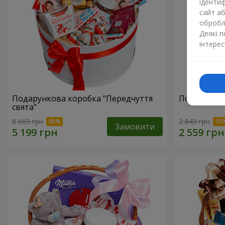
ідентиф
сайт а
обробля
Деякі 
інтерес
Подарункова коробка "Передчуття
Подарунков
свята"
8 665 грн
2 843 грн
Замовити