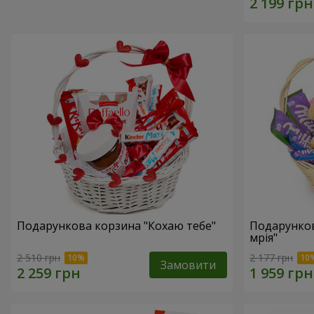
Подарункова корзина "Кохаю тебе"
Подарунко
мрія"
2 510 грн
2 177 грн
Замовити