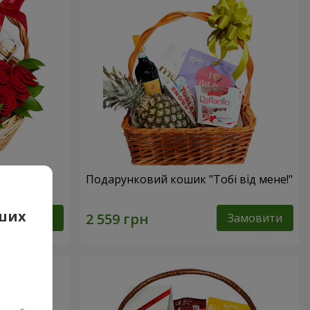
сика"
Подарунковий кошик "Тобі від мене!"
аших
Замовити
Замовити