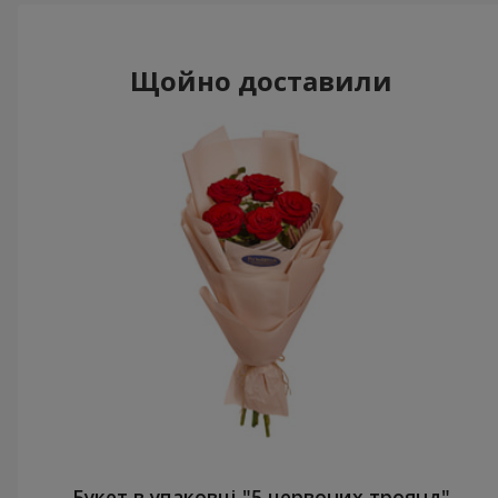
Щойно доставили
Букет в упаковці "5 червоних троянд"