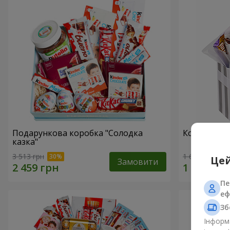
Подарункова коробка "Солодка
Композиція
казка"
3 513 грн
1 666 грн
Цей
Замовити
Пе
еф
Зб
Інформа