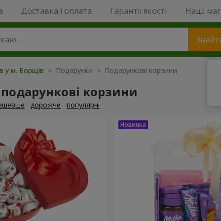
a
Доставка і оплата
Гарантії якості
Наші ма
Знайт
ів у м. Борщів
> Подарунки > Подарункові корзини
 подарункові корзини
ешевше
дорожче
популярні