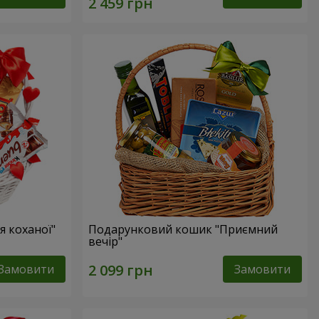
 коханої"
Подарунковий кошик "Приємний
вечір"
Замовити
Замовити