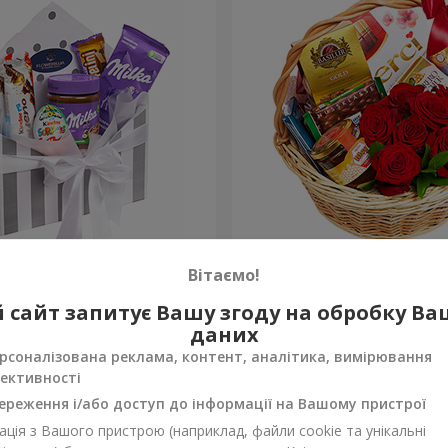
 "Солодка ніжність"
Подарунковий кошик "Кла
Вітаємо!
4 074 грн
 сайт запитує Вашу згоду на обробку В
Замовити
даних
рсоналізована реклама, контент, аналітика, вимірювання
ективності
ереження і/або доступ до інформації на Вашому пристрої
ція з Вашого пристрою (наприклад, файли cookie та унікальні