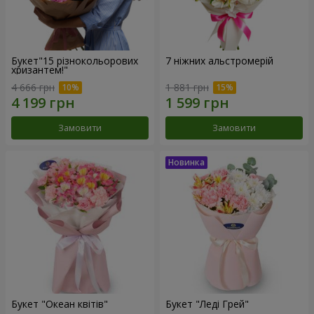
Букет"15 різнокольорових
7 ніжних альстромерій
хризантем!"
4 666 грн
1 881 грн
Замовити
Замовити
Букет "Океан квітів"
Букет "Леді Грей"