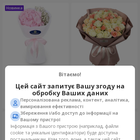
Букет "Пастила"
Букет "Ніжний відтінок"
Вітаємо!
1 481 грн
9 941 грн
Цей сайт запитує Вашу згоду на
обробку Ваших даних
Персоналізована реклама, контент, аналітика,
Замовити
Замовити
вимірювання ефективності
Збереження і/або доступ до інформації на
Вашому пристрої
Інформація з Вашого пристрою (наприклад, файли
cookie та унікальні ідентифікатори) буде доступна
постачальникам. Крім того, вони, а також цей сайт