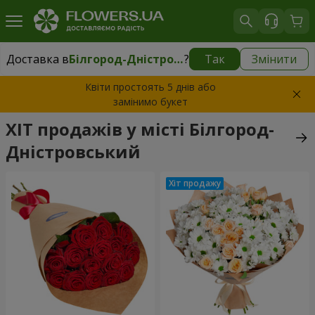
Доставка в
Білгород-Дністровський
?
Так
Змінити
Доставка в
Білгород-Дністровський
|
безкоштовно
Квіти простоять 5 днів або
замінимо букет
ХІТ продажів у місті Білгород-
Дністровський