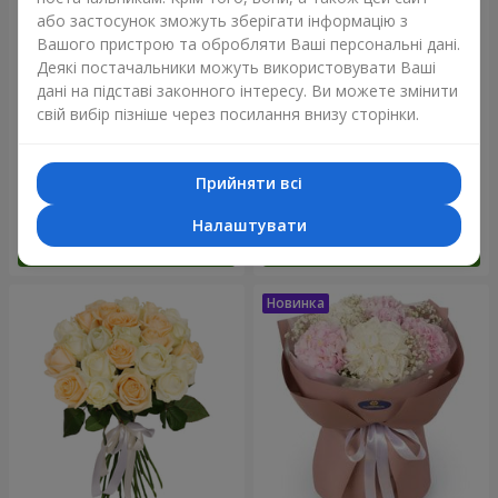
або застосунок зможуть зберігати інформацію з
Вашого пристрою та обробляти Ваші персональні дані.
Деякі постачальники можуть використовувати Ваші
дані на підставі законного інтересу. Ви можете змінити
свій вибір пізніше через посилання внизу сторінки.
Букет "Blue ball"
Букет "Бенефіс"
Прийняти всі
5 513 грн
9 229 грн
Налаштувати
Замовити
Замовити