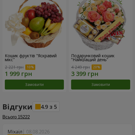
Кошик фруктів "Яскравий
Подарунковий кошик
мікс"
“Найкращий день”
2 221 грн
4 249 грн
Замовити
Замовити
Відгуки
4.9
з
5
Всього
15222
Міхаїл
08.08.2026