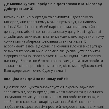
Де можна купить орхідею з доставкою в м. Білгород-
Дністровський?
Купити витончену орхідію та замовити її доставку по
Білгород-Дністровському можна прямо тут, на нашому
сайті. Обирайте потрібний варіант, а ми привеземо його
день у день або чітко на заплановану дату. Наші кур'єри зі
служби доставки возять квіти максимально акуратно, тому
кожна квітка збереже ідеальний стан і свіжість. В
асортименті є все: від однієї лаконічної гілочки в крафті до
величезних розкішних оберемків. Якщо плануєте зробити
сюрприз таємно, просто скажіть — ми підпишемо красиву
листівку абсолютно безкоштовно. Вам достатньо зробити
кілька кліків, а про свіжість та швидкість ми подбаємо самі.
Ваш одержувач точно буде у захваті.
Яка ціна орхідей на вашому сайті?
Ціна кожного букета вираховується окремо, адже все
залежить від сорту орхідеї, кількості гілочок та фінального
пакування. Усі актуальні ціни на готові роботи ви завжди
знайдете в картках товарів у нас на сайті. У нас легко
підібрати як щось зовсім просте й недороге, так і величезні