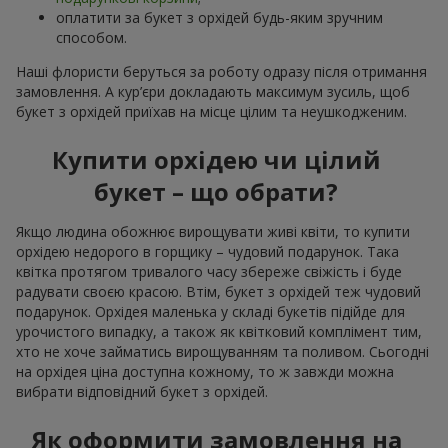
оплатити за букет з орхідей будь-яким зручним
способом.
Наші флористи беруться за роботу одразу після отримання
замовлення. А кур’єри докладають максимум зусиль, щоб
букет з орхідей приїхав на місце цілим та неушкодженим.
Купити орхідею чи цілий
букет – що обрати?
Якщо людина обожнює вирощувати живі квіти, то купити
орхідею недорого в горщику – чудовий подарунок. Така
квітка протягом тривалого часу збереже свіжість і буде
радувати своєю красою. Втім, букет з орхідей теж чудовий
подарунок. Орхідея маленька у складі букетів підійде для
урочистого випадку, а також як квітковий комплімент тим,
хто не хоче займатись вирощуванням та поливом. Сьогодні
на орхідея ціна доступна кожному, то ж завжди можна
вибрати відповідний букет з орхідей.
Як оформити замовлення на