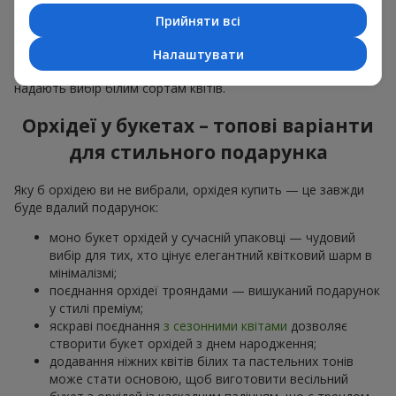
особливої події: річниць,
побачень
,
днів народження
та
Прийняти всі
навіть
бізнес-привітань
.
Для романтики обирають ніжну екзотику — букет з орхідей
Налаштувати
в рожевих та фіолетових тонах. Для
весільних букетів
надають вибір білим сортам квітів.
Орхідеї у букетах – топові варіанти
для стильного подарунка
Яку б орхідею ви не вибрали, орхідея купить — це завжди
буде вдалий подарунок:
моно букет орхідей у сучасній упаковці — чудовий
вибір для тих, хто цінує елегантний квітковий шарм в
мінімалізмі;
поєднання орхідеї трояндами — вишуканий подарунок
у стилі преміум;
яскраві поєднання
з сезонними квітами
дозволяє
створити букет орхідей з днем народження;
додавання ніжних квітів білих та пастельних тонів
може стати основою, щоб виготовити весільний