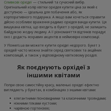
Оливкові орхідеї
— стильний та сучасний вибір.
Оригінальний колір квітки орхідея купити ціна за який є
доступною — ідеальна для побачення або, як
корпоративного подарунка. А якщо вам хочеться справити
дійсно особливе враження радимо орхідея ванда купити. Ця
вишукана квітка, що входить в букет з орхідей, не залишить
байдужою жодну людину. А її різноманіття відтінків порадує
око і додасть яскравих акцентів в неймовірні композиції.
У Flowers.ua ви можете купити орхідеї недорого. Букет з
орхідей часто можна знайти серед святкових та акційних
композицій, а також у відповідному квітковому розділі.
Як поєднують орхідеї з
іншими квітами
Попри свою самостійну красу, маленькі орхідеї ефектно
виглядають у букетах, в комбінаціях з іншими квітами:
елегантними піоновидними та класичними трояндами;
ніжними гілками еустоми;
чарівною гортензією;