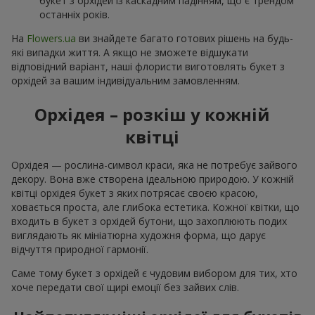
букет з орхідей із каскадним падінням, що є трендом
останніх років.
На
Flowers.ua
ви знайдете багато готових рішень на будь-
які випадки життя. А якщо не зможете відшукати
відповідний варіант, наші флористи виготовлять букет з
орхідей за вашим індивідуальним замовленням.
Орхідея – розкіш у кожній
квітці
Орхідея — рослина-символ краси, яка не потребує зайвого
декору. Вона вже створена ідеальною природою. У кожній
квітці орхідея букет з яких потрясає своєю красою,
ховається проста, але глибока естетика. Кожної квітки, що
входить в букет з орхідей бутони, що захоплюють подих
виглядають як мініатюрна художня форма, що дарує
відчуття природної гармонії.
Саме тому букет з орхідей є чудовим вибором для тих, хто
хоче передати свої щирі емоції без зайвих слів.