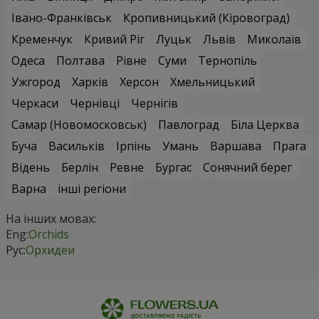
Івано-Франківськ
Кропивницький (Кіровоград)
Кременчук
Кривий Ріг
Луцьк
Львів
Миколаїв
Одеса
Полтава
Рівне
Суми
Тернопіль
Ужгород
Харків
Херсон
Хмельницький
Черкаси
Чернівці
Чернігів
Самар (Новомосковськ)
Павлоград
Біла Церква
Буча
Васильків
Ірпінь
Умань
Варшава
Прага
Відень
Берлін
Ревне
Бургас
Сонячний берег
Варна
інші регіони
На інших мовах:
Eng:
Orchids
Рус:
Орхидеи