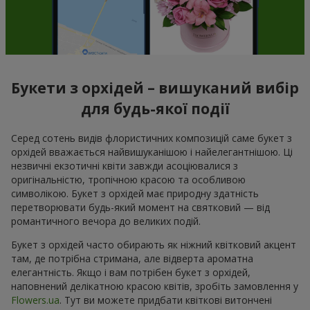
Букети з орхідей – вишуканий вибір
для будь-якої події
Серед сотень видів флористичних композицій саме букет з
орхідей вважається найвишуканішою і найелегантнішою. Ці
незвичні екзотичні квіти завжди асоціювалися з
оригінальністю, тропічною красою та особливою
символікою. Букет з орхідей має природну здатність
перетворювати будь-який момент на святковий — від
романтичного вечора до великих подій.
Букет з орхідей часто обирають як ніжний квітковий акцент
там, де потрібна стримана, але відверта ароматна
елегантність. Якщо і вам потрібен букет з орхідей,
наповнений делікатною красою квітів, зробіть замовлення у
Flowers.ua
. Тут ви можете придбати квіткові витончені