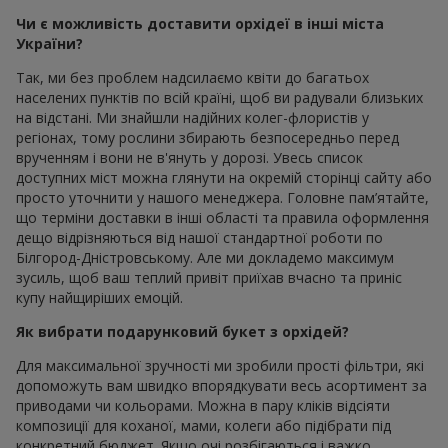
Чи є можливість доставити орхідеї в інші міста
України?
Так, ми без проблем надсилаємо квіти до багатьох
населених пунктів по всій країні, щоб ви радували близьких
на відстані. Ми знайшли надійних колег-флористів у
регіонах, тому рослини збирають безпосередньо перед
врученням і вони не в'януть у дорозі. Увесь список
доступних міст можна глянути на окремій сторінці сайту або
просто уточнити у нашого менеджера. Головне пам’ятайте,
що терміни доставки в інші області та правила оформлення
дещо відрізняються від нашої стандартної роботи по
Білгород-Дністровському. Але ми докладемо максимум
зусиль, щоб ваш теплий привіт приїхав вчасно та приніс
купу найщиріших емоцій.
Як вибрати подарунковий букет з орхідей?
Для максимальної зручності ми зробили прості фільтри, які
допоможуть вам швидко впорядкувати весь асортимент за
приводами чи кольорами. Можна в пару кліків відсіяти
композиції для коханої, мами, колеги або підібрати під
конкретний бюджет. Якщо очі розбігаються і важко