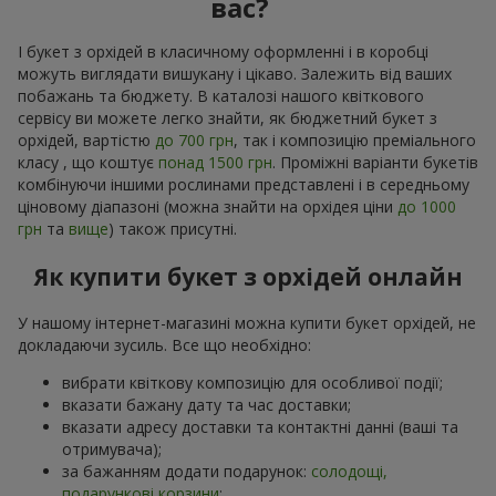
вас?
І букет з орхідей в класичному оформленні і в коробці
можуть виглядати вишукану і цікаво. Залежить від ваших
побажань та бюджету. В каталозі нашого квіткового
сервісу ви можете легко знайти, як бюджетний букет з
орхідей, вартістю
до 700 грн
, так і композицію преміального
класу , що коштує
понад 1500 грн
. Проміжні варіанти букетів
комбінуючи іншими рослинами представлені і в середньому
ціновому діапазоні (можна знайти на орхідея ціни
до 1000
грн
та
вище
) також присутні.
Як купити букет з орхідей онлайн
У нашому інтернет-магазині можна купити букет орхідей, не
докладаючи зусиль. Все що необхідно:
вибрати квіткову композицію для особливої події;
вказати бажану дату та час доставки;
вказати адресу доставки та контактні данні (ваші та
отримувача);
за бажанням додати подарунок:
солодощі,
подарункові корзини
;