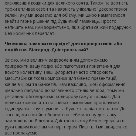
ексклюзивні кошики для великого свята. Також на вартість
трохи впливає сезон та наявність унікальної декоративної
зелені, яку ми додаємо для об'єму. Ми щиро намагаємося
знайти гарне рішення під будь-який гаманець. Просто
напишіть нам, і ми зорієнтуємо, як зібрати свіжий подарунок
без космічних переплат.
Чи можна замовити орхідеї для корпоративів або
подій в м. Білгород-Дністровський?
Звісно, ми з великим задоволенням допоможемо
прикрасити вашу подію або підготувати привітання для
всього колективу. Наші флористи часто створюють
масштабні квіткові композиції для бізнес-презентацій,
ювілеїв фірм та банкетів. Нам важливо, щоб оформлення
ідеально пасувало до загального стилю вечора, тому ми
детально обговорюємо кольорову гаму й формат. Для
великих компаній та постійних замовників пропонуємо
індивідуальні гнучкі умови та будь-які варіанти оплати. До
того ж, ми спокійно беремо на себе масову доставку
замовлень по Білгород-Дністровському безпосередньо в
руки вашим колегам чи партнерам. Пишіть, і ми швиденько
все прорахуємо.