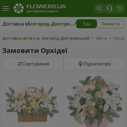
Доставка в
Білгород-Дністровський
?
Так
Змінити
Доставка в
Білгород-Дністровський
|
безкоштовно
Доставка квітів у м. Білгород-Дністровський
> Квіти > Орхіде
Замовити Орхідеї
Сортування
Підкатегорії