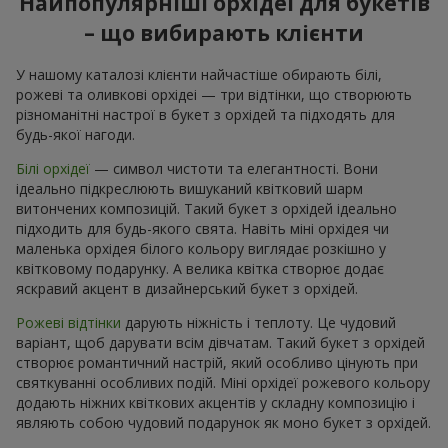
Найпопулярніші орхідеї для букетів
– що вибирають клієнти
У нашому каталозі клієнти найчастіше обирають білі,
рожеві та оливкові орхідеі — три відтінки, що створюють
різноманітні настрої в букет з орхідей та підходять для
будь-якої нагоди.
Білі орхідеї
— символ чистоти та елегантності. Вони
ідеально підкреслюють вишуканий квітковий шарм
витончених композицій. Такий букет з орхідей ідеально
підходить для будь-якого свята. Навіть міні орхідея чи
маленька орхідея білого кольору виглядає розкішно у
квітковому подарунку. А велика квітка створює додає
яскравий акцент в дизайнерський букет з орхідей.
Рожеві відтінки
дарують ніжність і теплоту. Це чудовий
варіант, щоб дарувати всім дівчатам. Такий букет з орхідей
створює романтичний настрій, який особливо цінують при
святкуванні особливих подій. Міні орхідеї рожевого кольору
додають ніжних квіткових акцентів у складну композицію і
являють собою чудовий подарунок як моно букет з орхідей.