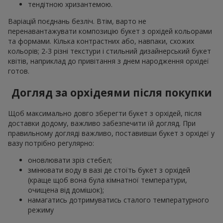
тендітною хризантемою.
Варіацій поєднань безліч. Втім, варто не
перенавантажувати композицію букет з орхідей кольорами
та формами. Кілька контрастних або, навпаки, схожих
кольорів; 2-3 різні текстури і стильний дизайнерський букет
квітів, наприклад до привітання з днем народження орхідеї
готов.
Догляд за орхідеями після покупки
Щоб максимально довго зберегти букет з орхідей, після
доставки додому, важливо забезпечити їй догляд. При
правильному догляді важливо, поставивши букет з орхідеї у
вазу потрібно регулярно:
оновлювати зріз стебел;
змінювати воду в вазі де стоїть букет з орхідей
(краще щоб вона була кімнатної температури,
очищена від домішок);
намагатись дотримуватись сталого температурного
режиму