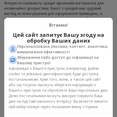
Флористи називають орхідеї ідеальним матеріалом для
незвичайної флористики. Букет з орхідей має чудовий
вигляд як моно рішення для оформлення приміщень, а
також як варіант міксу з іншими квітами, що зберігає свою
виразність у будь-якому форматі. Завдяки своїй структурі
Вітаємо!
орхідея дозволяє створювати композиції у класичному,
Цей сайт запитує Вашу згоду на
мінімалістичному або сучасному стилі. Букет з орхідей
виглядає ефектно як у камерних, так і в масштабних
обробку Ваших даних
роботах, а її розкішні суцвіття легко стають центральним
Персоналізована реклама, контент, аналітика,
елементом композиції букет з орхідей. Залежно від
вимірювання ефективності
оформлення і сорту рослин різниться на орхідеї ціна.
Збереження і/або доступ до інформації на
Зважайте на це перш ніж замовити букет з орхідей.
Вашому пристрої
Інформація з Вашого пристрою (наприклад, файли
Кому дарують орхідеї?
cookie та унікальні ідентифікатори) буде доступна
постачальникам. Крім того, вони, а також цей сайт
Букет з орхідей універсальний і може підійти будь-кому. Їх
або застосунок зможуть зберігати інформацію з
дарують
коханим жінками
,
мамі
,
дівчині
,
дружині
, сестрі,
Вашого пристрою та обробляти Ваші персональні дані.
подрузі,
колезі
або
бізнес-партнеру
. Сьогодні можна орхідеї
Деякі постачальники можуть використовувати Ваші
купити недорого, а тому шансів зробити бажаний
дані на підставі законного інтересу. Ви можете змінити
подарунок стає ще більше.
свій вибір пізніше через посилання внизу сторінки.
Букет з орхідей — ідеальна квіткова композиція для