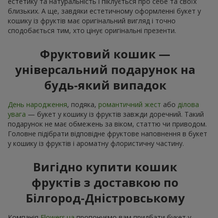
естетику та натуральність і піклується про себе та своїх
близьких. А ще, завдяки естетичному оформленні букет у
кошику із фруктів має оригінальний вигляд і точно
сподобається тим, хто цінує оригінальні презенти.
Фруктовий кошик —
універсальний подарунок на
будь-який випадок
День народження
, подяка,
романтичний жест
або
ділова
увага
— букет у кошику із фруктів завжди доречний. Такий
подарунок не має обмежень за віком, статтю чи приводом.
Головне підібрати відповідне фруктове наповнення в букет
у кошику із фруктів і ароматну флористичну частину.
Вигідно купити кошик
фруктів з доставкою по
Білгород-Дністровському
Компанія
Flowers.ua
пропонуємо вам придбати букет у