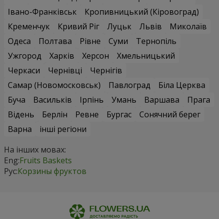
Івано-Франківськ
Кропивницький (Кіровоград)
Кременчук
Кривий Ріг
Луцьк
Львів
Миколаїв
Одеса
Полтава
Рівне
Суми
Тернопіль
Ужгород
Харків
Херсон
Хмельницький
Черкаси
Чернівці
Чернігів
Самар (Новомосковськ)
Павлоград
Біла Церква
Буча
Васильків
Ірпінь
Умань
Варшава
Прага
Відень
Берлін
Ревне
Бургас
Сонячний берег
Варна
інші регіони
На інших мовах:
Eng:
Fruits Baskets
Рус:
Корзины фруктов