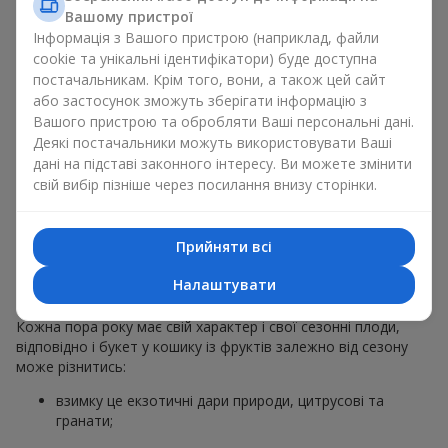
звичайний букет у кошику із фруктів на гастрономічний
Вашому пристрої
подарунок. Ми у компанії
Flowers.ua
завжди дотримуємося
Інформація з Вашого пристрою (наприклад, файли
побажань клієнта, створюючи декор. При формуванні
cookie та унікальні ідентифікатори) буде доступна
композиції букет у кошику із фруктів використовуються
постачальникам. Крім того, вони, а також цей сайт
натуральні матеріали, продумана упаковка смаку, і звісно
або застосунок зможуть зберігати інформацію з
відповідні до події декоративні елементи.
Вашого пристрою та обробляти Ваші персональні дані.
Деякі постачальники можуть використовувати Ваші
За бажанням клієнта кошик фруктів може бути оформлений
дані на підставі законного інтересу. Ви можете змінити
у прозорій плівці або стильній коробці — завжди зі
свій вибір пізніше через посилання внизу сторінки.
святковою подачею, яка виглядає охайно й
презентабельно.
Прийняти всі
Тематичні фруктові
композиції для свят та сезонів
Налаштувати
Кожна пора року має свій характер і свої сезонні плоди,
відповідно і букет у кошику із фруктів залежно від сезону
може різнитись:
взимку це екзотичні дари природи, цитрусові та
гранати;