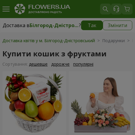
Доставка в
Білгород-Дністровський
?
Так
Змінити
Доставка в
Білгород-Дністровський
|
безкоштовно
Доставка квітів у м. Білгород-Дністровський
> Подарунки > К
Купити кошик з фруктами
Сортування:
дешевше
дорожче
популярні