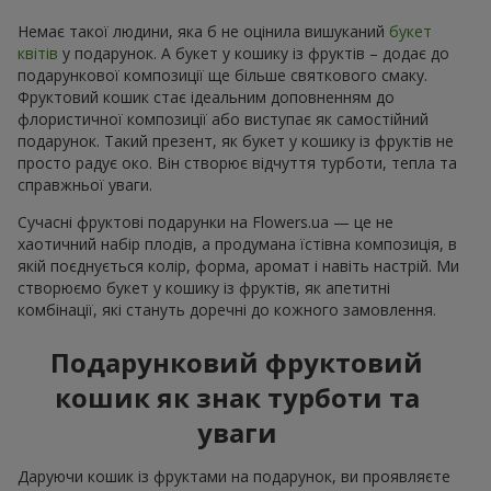
Немає такої людини, яка б не оцінила вишуканий
букет
квітів
у подарунок. А букет у кошику із фруктів – додає до
подарункової композиції ще більше святкового смаку.
Фруктовий кошик стає ідеальним доповненням до
флористичної композиції або виступає як самостійний
подарунок. Такий презент, як букет у кошику із фруктів не
просто радує око. Він створює відчуття турботи, тепла та
справжньої уваги.
Сучасні фруктові подарунки на Flowers.ua — це не
хаотичний набір плодів, а продумана їстівна композиція, в
якій поєднується колір, форма, аромат і навіть настрій. Ми
створюємо букет у кошику із фруктів, як апетитні
комбінації, які стануть доречні до кожного замовлення.
Подарунковий фруктовий
кошик як знак турботи та
уваги
Даруючи кошик із фруктами на подарунок, ви проявляєте