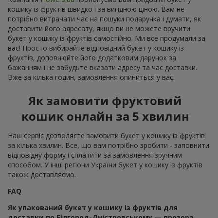
кошику із фруктів швидко і за вигідною ціною. Вам не
потрібно витрачати час на пошуки подарунка і думати, як
доставити його адресату, якщо ви не можете вручити
букет у кошику із фруктів самостійно. Ми все продумали за
вас! Просто вибирайте відповідний букет у кошику із
фруктів, доповнюйте його додатковим дарунок за
бажанням і не забудьте вказати адресу та час доставки.
Вже за кілька годин, замовлення опиниться у вас.
Як замовити фруктовий
кошик онлайн за 5 хвилин
Наш сервіс дозволяєте замовити букет у кошику із фруктів
за кілька хвилин. Все, що вам потрібно зробити - заповнити
відповідну форму і сплатити за замовлення зручним
способом. У інші регіони України букет у кошику із фруктів
також доставляємо.
FAQ
Як упакований букет у кошику із фруктів для
доставки по Білгород-Дністровському — прозора