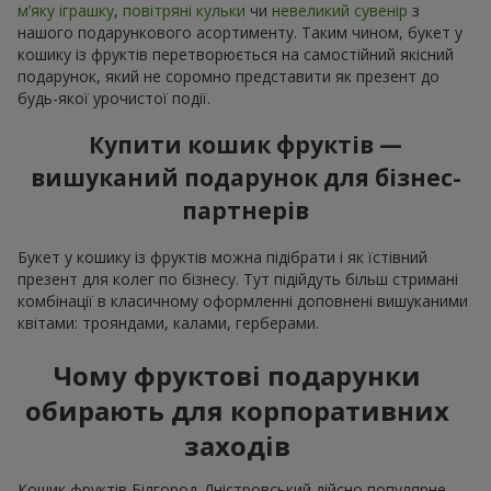
м’яку іграшку
,
повітряні кульки
чи
невеликий сувенір
з
нашого подарункового асортименту. Таким чином, букет у
кошику із фруктів перетворюється на самостійний якісний
подарунок, який не соромно представити як презент до
будь-якої урочистої події.
Купити кошик фруктів —
вишуканий подарунок для бізнес-
партнерів
Букет у кошику із фруктів можна підібрати і як їстівний
презент для колег по бізнесу. Тут підійдуть більш стримані
комбінації в класичному оформленні доповнені вишуканими
квітами: трояндами, калами, герберами.
Чому фруктові подарунки
обирають для корпоративних
заходів
Кошик фруктів Білгород-Дністровський дійсно популярне