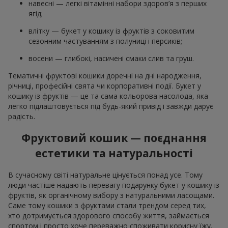
навесні — легкі вітамінні набори здоров’я з перших
ягід;
влітку — букет у кошику із фруктів з соковитим
сезонним частуванням з полуниці і персиків;
восени — глибокі, насичені смаки слив та груш.
Тематичні фруктові кошики доречні на дні народження,
річниці, професійні свята чи корпоративні події. Букет у
кошику із фруктів — це та сама кольорова насолода, яка
легко підлаштовується під будь-який привід і завжди дарує
радість.
Фруктовий кошик — поєднання
естетики та натуральності
В сучасному світі натуральне цінується понад усе. Тому
люди частіше надають перевагу подарунку букет у кошику із
фруктів, як органічному вибору з натуральними ласощами.
Саме тому кошики з фруктами стали трендом серед тих,
хто дотримується здорового способу життя, займається
спортом і просто хоче переважно споживати корисну їжу.