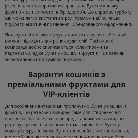
рішення для корпоративних привітань Букет у кошику із
фруктів – це не просто набір здоров’я, що виражає турботу.
Він може легко виступати в ролі преміум-набіру, якщо
підібрати екзотичні поєднання і брендованого оформлення.
Подарункові кошики з фруктами мають презентабельний
вигляд і підходять для різних аудиторій. Такі смачні
композиції добре сприймаються колективами та
партнерами, адже букет у кошику із фруктів – це завжди
універсальний і зрозумілий подарунок.
Варіанти кошиків з
преміальними фруктами для
VIP-клієнтів
Для особливих випадків ми пропонуємо букет у кошику із
фруктів, що ретельно відібрані саме для створення віп
презентів. Частіше за все це представники екзотики, що
рідко зустрічаються на полицях магазинів. Але букет у
кошику із фруктів може бути створений і з чистої органіки,
що особливо цінується в сьогоденні. А ще це може бути