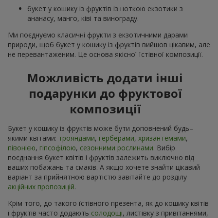
букет у кошику із фруктів із ноткою екзотики з
ананасу, манго, ківі та винограду.
Ми поєднуємо класичні фрукти з екзотичними дарами
природи, щоб букет у кошику із фруктів вийшов цікавим, але
не перевантаженим. Це основа якісної їстівної композиції.
Можливість додати інші
подарунки до фруктової
композиції
Букет у кошику із фруктів може бути доповнений будь–
якими квітами:
трояндами
,
герберами
,
хризантемами
,
півонією
,
гіпсофілою
,
сезонними рослинами
. Вибір
поєднання букет квітів і фруктів залежить виключно від
ваших побажань та смаків. А якщо хочете знайти цікавий
варіант за прийнятною вартістю завітайте до розділу
акційних пропозицій
.
Крім того, до такого їстівного презента, як до кошику квітів
і фруктів часто додають
солодощі
, листівку з привітаннями,