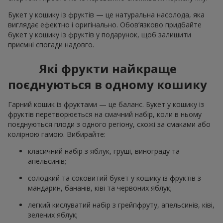
Букет у кошику із фруктів — це натуральна насолода, яка
виглядає ефектно і оригінально. Обов’язково придбайте
букет у кошику із фруктів у подарунок, щоб залишити
приємні спогади надовго.
Які фрукти найкраще
поєднуються в одному кошику
Гарний кошик із фруктами — це баланс. Букет у кошику із
фруктів перетворюється на смачний набір, коли в ньому
поєднуються плоди з одного регіону, схожі за смаками або
колірною гамою. Вибирайте:
класичний набір з яблук, груші, винограду та
апельсинів;
солодкий та соковитий букет у кошику із фруктів з
мандарин, бананів, ківі та червоних яблук;
легкий кислуватий набір з грейпфруту, апельсинів, ківі,
зелених яблук;