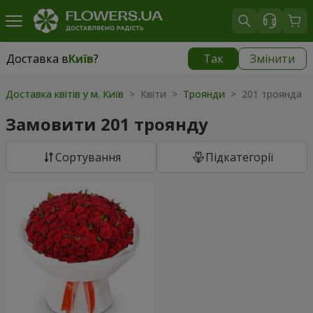
Доставка в
Київ
?
Так
Змінити
Доставка в
Київ
|
безкоштовно
Доставка квітів у м. Київ
> Квіти >
Троянди
> 201 троянда
Замовити 201 троянду
Сортування
Підкатегорії