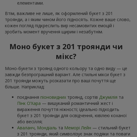
елементами.
Втім, важливе не лише, як оформлений букет з 201
троянди, а і яким чином його підносять. Кожне ваше слово,
кожен погляд підкреслить вир несамовитих емоцій і
зробить момент вручення щирим і незабутнім.
Моно букет з 201 троянди чи
мікс?
Моно-букети з троянд одного кольору та одно виду — це
завжди безпрограшний варіант. Але стильні мікси букет з
201 троянди можуть розказати про ваші почуття ще
більше. Наприклад:
поєднання
піоновидних
троянд, сортів
Джумілія
та
Пінк О’Хара
— вишуканий романтичний жест і
вираження почуття ніжності; ідеально підходить
букет з 201 троянди для освідчення, ювілею коханої
або весілля;
Аваланч
,
Мондіаль
та
Меморі Лейн
— стильний букет
з 201 троянди, який символізує знак подяки та поваги