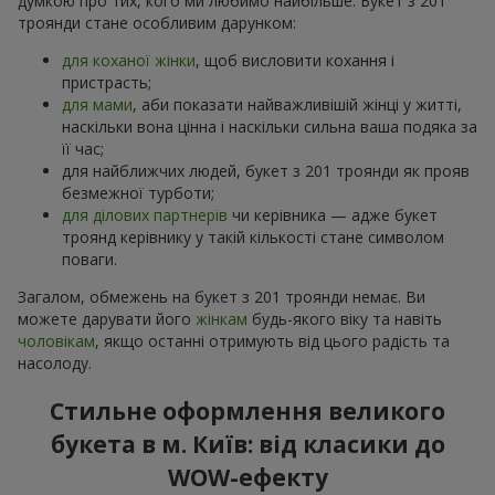
думкою про тих, кого ми любимо найбільше. Букет з 201
троянди стане особливим дарунком:
для коханої жінки
, щоб висловити кохання і
пристрасть;
для мами
, аби показати найважливішій жінці у житті,
наскільки вона цінна і наскільки сильна ваша подяка за
її час;
для найближчих людей, букет з 201 троянди як прояв
безмежної турботи;
для ділових партнерів
чи керівника — адже букет
троянд керівнику у такій кількості стане символом
поваги.
Загалом, обмежень на букет з 201 троянди немає. Ви
можете дарувати його
жінкам
будь-якого віку та навіть
чоловікам
, якщо останні отримують від цього радість та
насолоду.
Стильне оформлення великого
букета в м. Київ: від класики до
WOW-ефекту