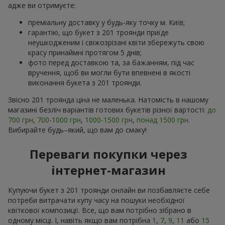
адже ви отримуєте:
преміальну доставку у будь-яку точку м. Київ;
гарантію, що букет з 201 троянди приїде
неушкодженим і свіжозрізані квіти збережуть свою
красу принаймні протягом 5 днів;
фото перед доставкою та, за бажанням, під час
вручення, щоб ви могли бути впевнені в якості
виконання букета з 201 троянди.
Звісно 201 троянда ціна не маленька. Натомість в нашому
магазині безліч варіантів готових букетів різної вартості:
до
700 грн
,
700-1000 грн
,
1000-1500 грн
,
понад 1500 грн
.
Вибирайте будь–який, що вам до смаку!
Переваги покупки через
інтернет-магазин
Купуючи букет з 201 троянди онлайн ви позбавляєте себе
потреби витрачати купу часу на пошуки необхідної
квіткової композиції. Все, що вам потрібно зібрано в
одному місці. І, навіть якщо вам потрібна
1
,
7
,
9
,
11
або
15