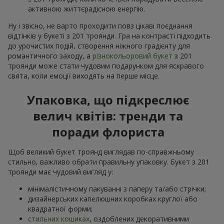
активною життєрадісною енергію.
Ну і звісно, не варто проходити повз цікаві поєднання
відтінків у букеті з 201 троянди. Гра на контрасті підходить
до урочистих подій, створення ніжного градієнту для
романтичного заходу, а
різнокольоровий букет
з 201
троянди може стати чудовим подарунком для яскравого
свята, коли емоції виходять на перше місце.
Упаковка, що підкреслює
велич квітів: тренди та
поради флориста
Щоб великий букет троянд виглядав по-справжньому
стильно, важливо обрати правильну упаковку. Букет з 201
троянди має чудовий вигляд у:
мінімалістичному пакуванні з паперу та/або стрічки;
дизайнерських капелюшних коробках круглої або
квадратної форми;
стильних кошиках
, оздоблених декоративними