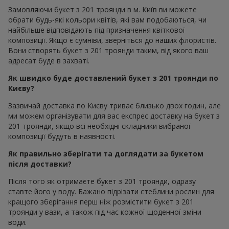
Замовляючи букет з 201 троянди в м. Київ ви можете
обрати будь-які кольори квітів, які вам подобаються, чи
найбільше відповідають під призначення квіткової
композиції. Якщо є сумніви, зверніться до наших флористів.
Вони створять букет з 201 троянди таким, від якого ваш
адресат буде в захваті.
Як швидко буде доставлений букет з 201 троянди по
Києву?
Зазвичай доставка по Києву триває близько двох годин, але
ми можем організувати для вас експрес доставку на букет з
201 троянди, якщо всі необхідні складники вибраної
композиції будуть в наявності.
Як правильно зберігати та доглядати за букетом
після доставки?
Після того як отримаєте букет з 201 троянди, одразу
ставте його у воду. Бажано підрізати стеблини рослин для
кращого зберігання перш ніж розмістити букет з 201
троянди у вази, а також під час кожної щоденної зміни
води.