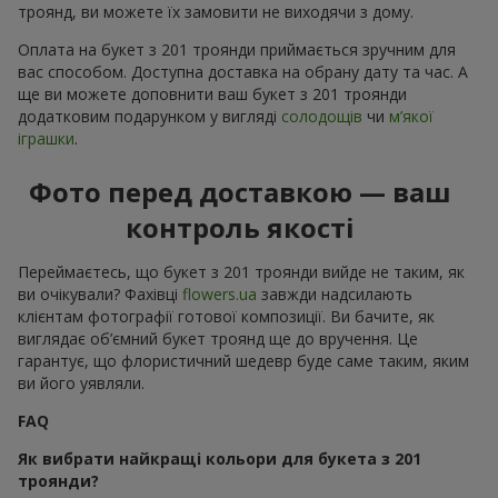
троянд, ви можете їх замовити не виходячи з дому.
Оплата на букет з 201 троянди приймається зручним для
вас способом. Доступна доставка на обрану дату та час. А
ще ви можете доповнити ваш букет з 201 троянди
додатковим подарунком у вигляді
солодощів
чи
м’якої
іграшки
.
Фото перед доставкою — ваш
контроль якості
Переймаєтесь, що букет з 201 троянди вийде не таким, як
ви очікували? Фахівці
flowers.ua
завжди надсилають
клієнтам фотографії готової композиції. Ви бачите, як
виглядає об’ємний букет троянд ще до вручення. Це
гарантує, що флористичний шедевр буде саме таким, яким
ви його уявляли.
FAQ
Як вибрати найкращі кольори для букета з 201
троянди?