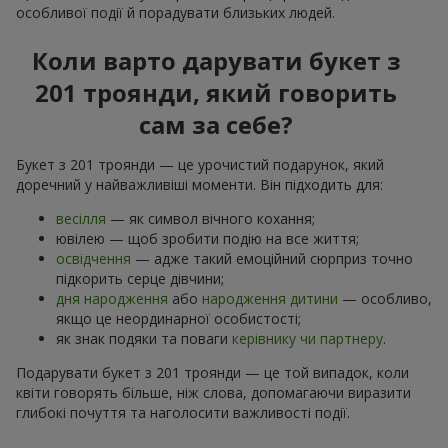
особливої події й порадувати близьких людей.
Коли варто дарувати букет з
201 троянди, який говорить
сам за себе?
Букет з 201 троянди — це урочистий подарунок, який
доречний у найважливіші моменти. Він підходить для:
весілля
— як символ вічного кохання;
ювілею — щоб зробити подію на все життя;
освідчення
— адже такий емоційний сюрприз точно
підкорить серце дівчини;
дня народження
або
народження дитини
— особливо,
якщо це неординарної особистості;
як знак подяки та поваги
керівнику чи партнеру
.
Подарувати букет з 201 троянди — це той випадок, коли
квіти говорять більше, ніж слова, допомагаючи виразити
глибокі почуття та наголосити важливості події.