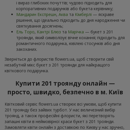
і вираз глибоких почуттів; чудово підходить для
корпоративних подарунків або букета керівнику;
Мандарин Експрешн
,
Аква
та
Кімберлі
— яскраве
рішення, що ідеально підходить до дня народження чи
святкування досягнень;
Ель Торо
,
Кантрі Блюз
та
Марічка
— букет з 201
троянди, який символізує вічне кохання; підходить для
романтичного подарунка, ювілею стосунків або дня
закоханих.
Зверніться до флористів flowers.ua, щоб створити свій
незабутній мікс букет з 201 троянди для найкращого
квіткового подарунка.
Купити 201 троянду онлайн —
просто, швидко, безпечно в м. Київ
Квітковий сервіс flowers.ua створює всі умови, щоб купити
201 троянду без зайвих турбот. У нас величезний вибір
троянд, а також професійні флористи, які перетворять
запашні квіти в неймовірної краси букет з 201 троянди.
Замовляти квіти онлайн з доставкою по Києву у нас зручно,