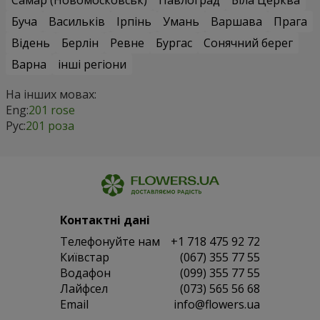
Буча
Васильків
Ірпінь
Умань
Варшава
Прага
Відень
Берлін
Ревне
Бургас
Сонячний берег
Варна
інші регіони
На інших мовах:
Eng:
201 rose
Рус:
201 роза
Контактні дані
Телефонуйте нам
+1 718 475 92 72
Київстар
(067) 355 77 55
Водафон
(099) 355 77 55
Лайфсел
(073) 565 56 68
Email
info@flowers.ua