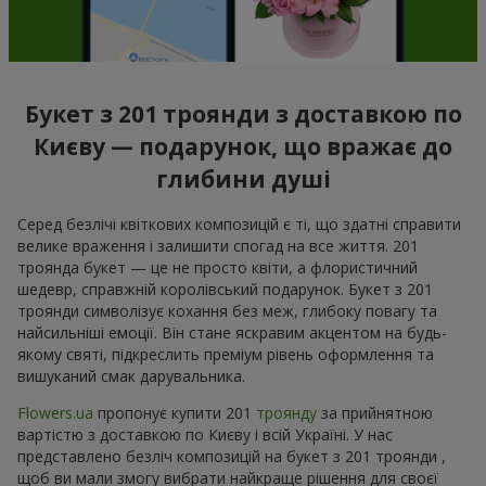
Букет з 201 троянди з доставкою по
Києву — подарунок, що вражає до
глибини душі
Серед безлічі квіткових композицій є ті, що здатні справити
велике враження і залишити спогад на все життя. 201
троянда букет — це не просто квіти, а флористичний
шедевр, справжній королівський подарунок. Букет з 201
троянди символізує кохання без меж, глибоку повагу та
найсильніші емоції. Він стане яскравим акцентом на будь-
якому святі, підкреслить преміум рівень оформлення та
вишуканий смак дарувальника.
Flowers.ua
пропонує купити 201
троянду
за прийнятною
вартістю з доставкою по Києву і всій Україні. У нас
представлено безліч композицій на букет з 201 троянди ,
щоб ви мали змогу вибрати найкраще рішення для своєї