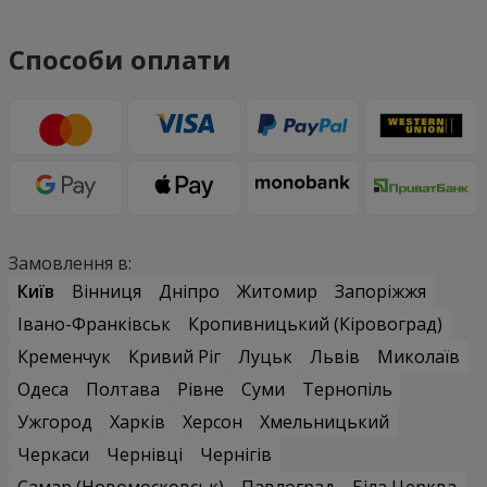
Способи оплати
Замовлення в:
Київ
Вінниця
Дніпро
Житомир
Запоріжжя
Івано-Франківськ
Кропивницький (Кіровоград)
Кременчук
Кривий Ріг
Луцьк
Львів
Миколаїв
Одеса
Полтава
Рівне
Суми
Тернопіль
Ужгород
Харків
Херсон
Хмельницький
Черкаси
Чернівці
Чернігів
Самар (Новомосковськ)
Павлоград
Біла Церква