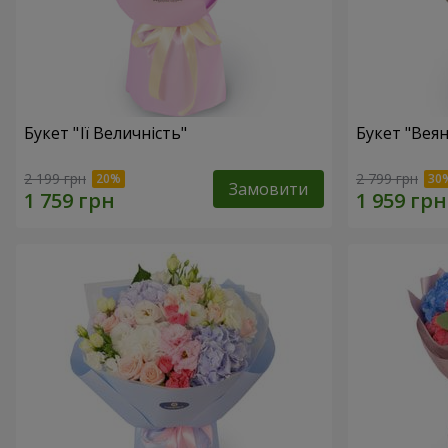
Букет "Її Величність"
Букет "Веян
2 199 грн
2 799 грн
Замовити