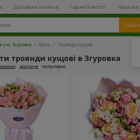
a
Доставка і оплата
Гарантії якості
Наші ма
Знайт
в у м. Згуровка
> Квіти > Троянди кущові
и троянди кущові в Згуровка
ешевше
дорожче
популярні