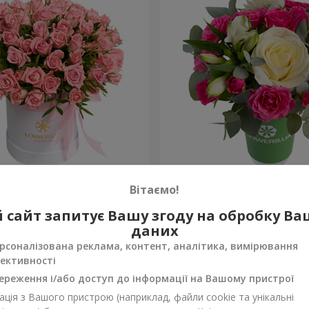
обці "Рожевий оазис"
Композиція “Спалах почут
Вітаємо!
954 грн
 сайт запитує Вашу згоду на обробку В
Замовити
даних
рсоналізована реклама, контент, аналітика, вимірювання
ективності
ереження і/або доступ до інформації на Вашому пристрої
ція з Вашого пристрою (наприклад, файли cookie та унікальні