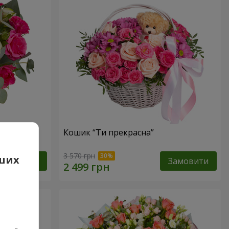
тів”
Кошик “Ти прекрасна”
3 570 грн
аших
Замовити
Замовити