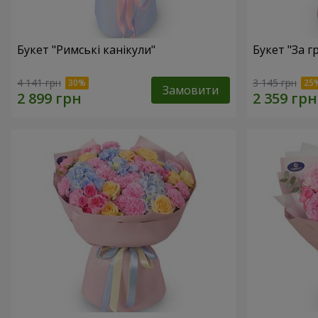
Букет "Римські канікули"
Букет "За г
4 141 грн
3 145 грн
Замовити