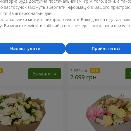
ікатори) буде доступна постачальникам. Крім того, вони, а тако
бо застосунок зможуть зберігати інформацію з Вашого пристрою
ти Ваші персональні дані.
постачальники можуть використовувати Ваші дані на підставі зак
у. Ви можете змінити свій вибір пізніше через посилання внизу ст
Налаштувати
Прийняти всі
и" з цукерками "Любій
Композиція "Улюблені очі
3 856 грн
Замовити