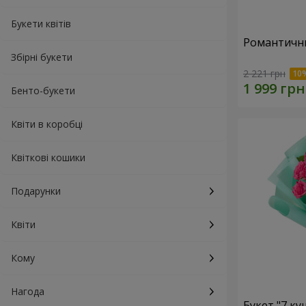
Букети квітів
Романтични
Збірні букети
2 221 грн
Бенто-букети
Квіти в коробці
Квіткові кошики
Подарунки
Квіти
Кому
Нагода
Букет "7 к