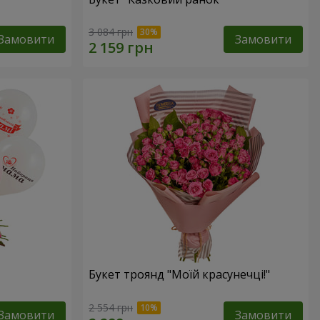
3 084 грн
Замовити
Замовити
Букет троянд "Моїй красунечці!"
2 554 грн
Замовити
Замовити