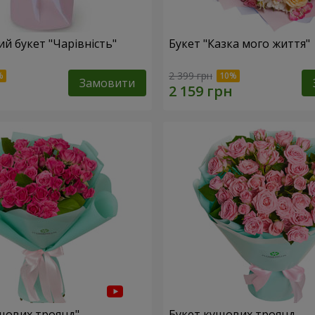
й букет "Чарівність"
Букет "Казка мого життя"
2 399 грн
Замовити
ущових троянд"
Букет кущових троянд