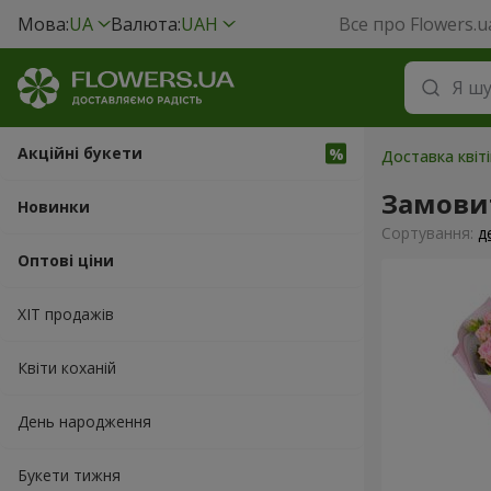
Мова:
UA
Валюта:
UAH
Все про Flowers.u
Акційні букети
Доставка квіті
Замовит
Новинки
Сортування:
д
Оптові ціни
ХІТ продажів
Квіти коханій
День народження
Букети тижня