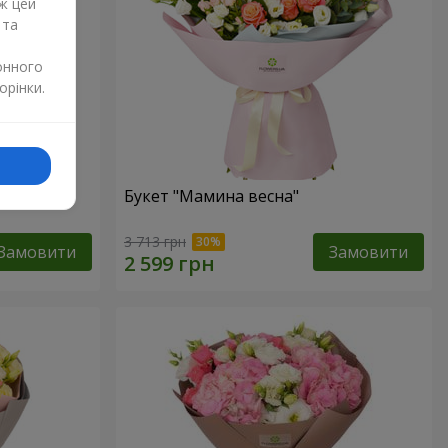
ж цей
 та
онного
орінки.
"
Букет "Мамина весна"
3 713 грн
Замовити
Замовити