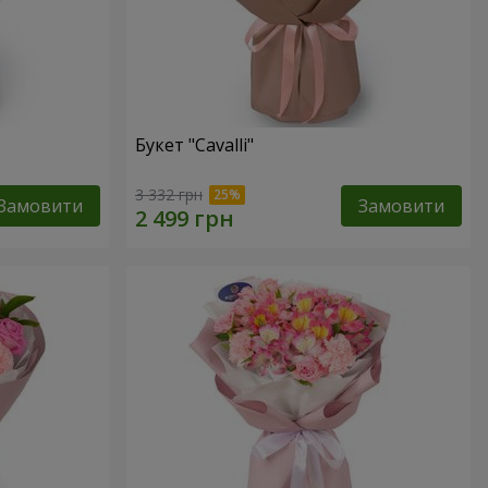
Букет "Cаvalli"
3 332 грн
Замовити
Замовити