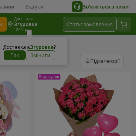
газини
Відгуки
Зв’яжіться з нами
Доставка в
и
Згуровка
Статус замовлення
1200 грн
Доставка в
Згуровка
?
Так
Змінити
Підкатегорії