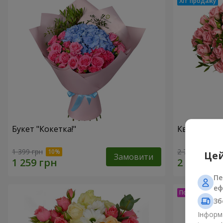
Букет "Кокетка!"
Квіти в кор
1 399 грн
2 749 грн
Цей
Замовити
Пе
еф
Зб
Інформа