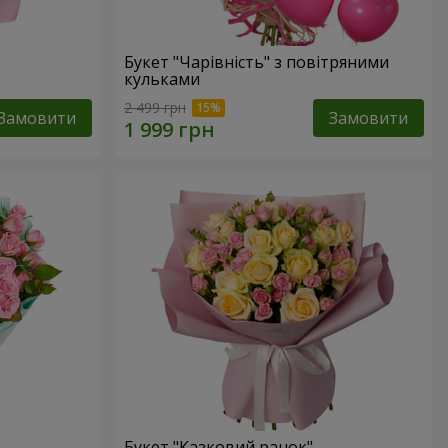
Букет "Чарівність" з повітряними
кульками
2 499 грн
Замовити
Замовити
Букет "Казковий ранок"