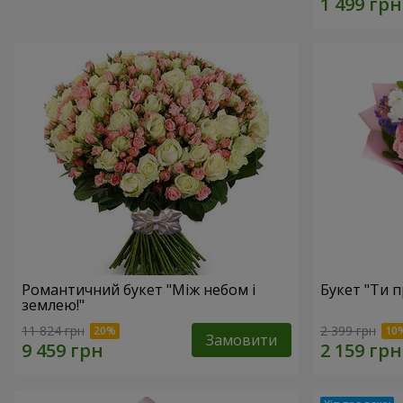
Романтичний букет "Між небом і
Букет "Ти п
землею!"
11 824 грн
2 399 грн
Замовити