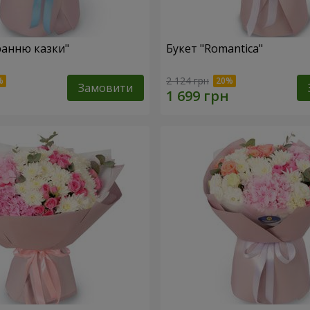
ранню казки"
Букет "Romantica"
2 124 грн
Замовити