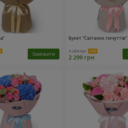
а"
Букет "Світанок почуттів"
3 284 грн
Замовити