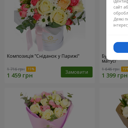
ідентиф
сайт а
обробля
Деякі 
інтерес
Композиція "Сніданок у Парижі"
Букет "Мар
матусі"
1 716 грн
1 646 грн
Замовити