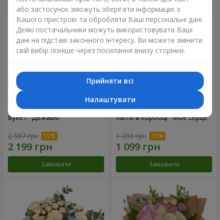
або застосунок зможуть зберігати інформацію з
Вашого пристрою та обробляти Ваші персональні дані.
Деякі постачальники можуть використовувати Ваші
дані на підставі законного інтересу. Ви можете змінити
свій вибір пізніше через посилання внизу сторінки.
Прийняти всі
Налаштувати
Букет "Дежавю"
Квіти в коробці "Моє серце"
2 587 грн
1 293 грн
Замовити
Замовити