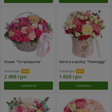
Кошик “Ти прекрасна”
Квіти в коробці "Помпадур"
3 570 грн
2 074 грн
Замовити
Замовити