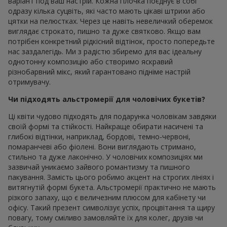
варіант под ваш настрій. Кожна гілочка поєднує в собі
одразу кілька суцвіть, які часто мають цікаві штрихи або
цятки на пелюстках. Через це навіть невеличкий оберемок
виглядає строкато, пишно та дуже святково. Якщо вам
потрібен конкретний рідкісний відтінок, просто попередьте
нас заздалегідь. Ми з радістю збиремо для вас ідеальну
однотонну композицію або створимо яскравий
різнобарвний мікс, який гарантовано підніме настрій
отримувачу.
Чи підходять альстромерії для чоловічих букетів?
Ці квіти чудово підходять для подарунка чоловікам завдяки
своїй формі та стійкості. Найкраще обирати насичені та
глибокі відтінки, наприклад, бордові, темно-червоні,
помаранчеві або фіолені. Вони виглядають стримано,
стильно та дуже лаконічно. У чоловічих композиціях ми
зазвичай уникаємо зайвого романтизму та пишного
пакування. Замість цього робимо акцент на строгих лініях і
витягнутій формі букета. Альстромерії практично не мають
різкого запаху, що є величезним плюсом для кабінету чи
офісу. Такий презент символізує успіх, процвітання та щиру
повагу, тому сміливо замовляйте їх для колег, друзів чи