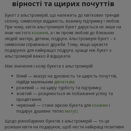
вірності та щирих почуттів
Букет з альстромерій, що належить до квіткових трендів
сезону, символізує відданість, взаємну підтримку і любов.
При чому, квіти альстромерія букет дарується не лише на
знак чистого
кохання
, а і як прояв любові до близьких
людей: матері, дитини, подруги. Альстромерія букет – є
символом справжньої дружби. Тому, якщо шукаєте
подарунок для найкращої подруги, краще ніж букет з
альстромерій важко й відшукати.
Має значення і колір букета з альстромерій:
білий — вказує на духовність та щирість почуттів,
підійде маленьким
дівчаткам
;
рожевий — на щиру турботу та підтримку;
жовтий — розцінюється як побажання успіху та
процвітання;
червоний — стане зіркою букета для
коханих
і
подарує душевне тепло
матусі
.
Щодо різнобарвних букетів з альстромерій — то це
розкішні квіти на подарунок, щоб нести найкращі позитивні