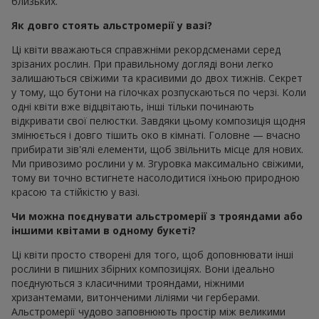
близьких.
Як довго стоять альстромерії у вазі?
Ці квіти вважаються справжніми рекордсменами серед
зрізаних рослин. При правильному догляді вони легко
залишаються свіжими та красивими до двох тижнів. Секрет
у тому, що бутони на гілочках розпускаються по черзі. Коли
одні квіти вже відцвітають, інші тільки починають
відкривати свої пелюстки. Завдяки цьому композиція щодня
змінюється і довго тішить око в кімнаті. Головне — вчасно
прибирати зів'ялі елементи, щоб звільнить місце для нових.
Ми привозимо рослини у м. Згуровка максимально свіжими,
тому ви точно встигнете насолодитися їхньою природною
красою та стійкістю у вазі.
Чи можна поєднувати альстромерії з трояндами або
іншими квітами в одному букеті?
Ці квіти просто створені для того, щоб доповнювати інші
рослини в пишних збірних композиціях. Вони ідеально
поєднуються з класичними трояндами, ніжними
хризантемами, витонченими ліліями чи герберами.
Альстромерії чудово заповнюють простір між великими