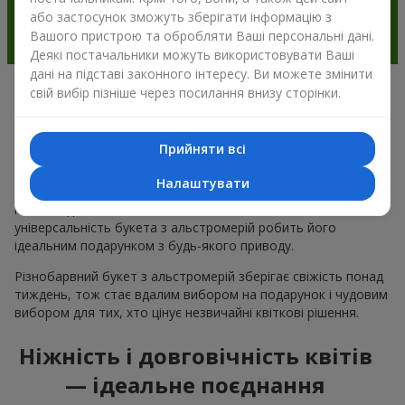
або застосунок зможуть зберігати інформацію з
Вашого пристрою та обробляти Ваші персональні дані.
Деякі постачальники можуть використовувати Ваші
дані на підставі законного інтересу. Ви можете змінити
свій вибір пізніше через посилання внизу сторінки.
Чому варто вибрати букет з
альстромерії в м.Згуровка
Прийняти всі
Альстромерія квітка — це ніжність і естетика в одному
Налаштувати
букеті. Чарівні кольори пелюсток і незвична форма ніжних
квітів подобається багатьом
жінкам
та
чоловікам
, а
універсальність букета з альстромерій робить його
ідеальним подарунком з будь-якого приводу.
Різнобарвний букет з альстромерій зберігає свіжість понад
тиждень, тож стає вдалим вибором на подарунок і чудовим
вибором для тих, хто цінує незвичайні квіткові рішення.
Ніжність і довговічність квітів
— ідеальне поєднання