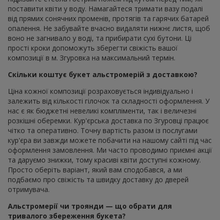
поставити квіти у воду. Намагайтеся тримати вазу подалі
від прямих сонячних променів, протягів та гарячих батарей
опалення. Не забувайте вчасно видаляти нижнє листя, щоб
воно не загнивало у воді, та прибирати сухі бутони. Ці
прості кроки допоможуть зберегти свіжість вашої
композиції в м. Згуровка на максимальний термін.
Скільки коштує букет альстромерій з доставкою?
Ціна кожної композиції розраховується індивідуально і
залежить від кількості гілочок та складності оформлення. У
нас є як бюджетні невеликі компліменти, так і величезні
розкішні оберемки. Кур'єрська доставка по Згуровці працює
чітко та оперативно. Точну вартість разом із послугами
кур'єра ви завжди можете побачити на нашому сайті під час
оформлення замовлення. Ми часто проводимо приємні акції
та даруємо знижки, тому красиві квіти доступні кожному.
Просто оберіть варіант, який вам сподобався, а ми
подбаємо про свіжість та швидку доставку до дверей
отримувача.
Альстромерії чи троянди — що обрати для
тривалого збереження букета?