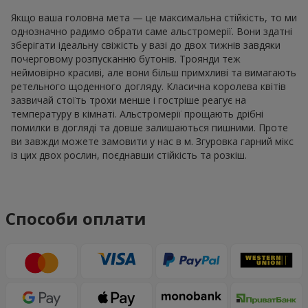
Якщо ваша головна мета — це максимальна стійкість, то ми
однозначно радимо обрати саме альстромерії. Вони здатні
зберігати ідеальну свіжість у вазі до двох тижнів завдяки
почерговому розпусканню бутонів. Троянди теж
неймовірно красиві, але вони більш примхливі та вимагають
ретельного щоденного догляду. Класична королева квітів
зазвичай стоїть трохи менше і гостріше реагує на
температуру в кімнаті. Альстромерії прощають дрібні
помилки в догляді та довше залишаються пишними. Проте
ви завжди можете замовити у нас в м. Згуровка гарний мікс
із цих двох рослин, поєднавши стійкість та розкіш.
Способи оплати