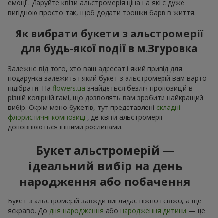
емоції. Даруйте квіти альстромерія ціна на які є дуже
вигідною просто так, щоб додати трошки барв в життя.
Як вибрати букети з альстромерії
для будь-якої події в м.Згуровка
Залежно від того, хто ваш адресат і який привід для
подарунка залежить і який букет з альстромерій вам варто
підібрати. На
flowers.ua
знайдеться безліч пропозицій в
різній колірній гамі, що дозволять вам зробити найкращий
вибір. Окрім моно букетів, тут представлені
складні
флористичні композиції
, де квіти альстромерії
доповнюються іншими рослинами.
Букет альстромерій —
ідеальний вибір на день
народження або побачення
Букет з альстромерій завжди виглядає ніжно і свіжо, а ще
яскраво. До
дня народження
або
народження дитини
— це