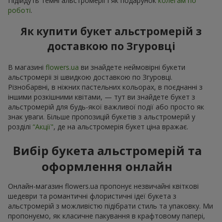
Підійдуть темні альстромерії і як подарунок
колегам по
роботі
.
Як купити букет альстромерій з
доставкою по Згуровці
В магазині
flowers.ua
ви знайдете неймовірні букети
альстромеріі зі швидкою доставкою по Згуровці.
Різнобарвні, в ніжних пастельних кольорах, в поєднанні з
іншими розкішними квітами, — тут ви знайдете букет з
альстромерій для будь-якої важливої події або просто як
знак уваги. Більше пропозицій букетів з альстромерій у
розділі
“Акції"
, де на альстромерія букет ціна вражає.
Вибір букета альстромерій та
оформлення онлайн
Онлайн-магазин flowers.ua пропонує незвичайні квіткові
шедеври та романтичні флористичні ідеї букета з
альстромерій з можливістю підібрати стиль та упаковку. Ми
пропонуємо, як класичне пакування в крафтовому папері,