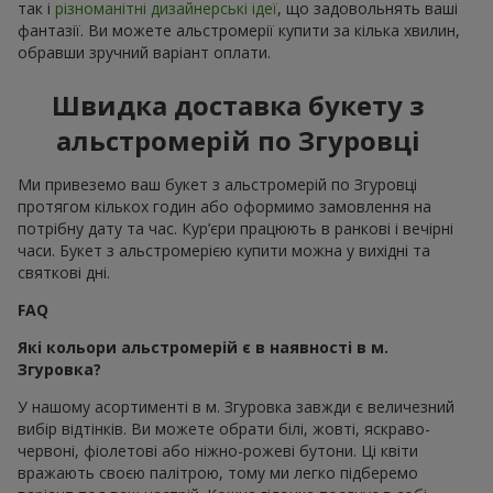
так і
різноманітні дизайнерські ідеї
, що задовольнять ваші
фантазії. Ви можете альстромерії купити за кілька хвилин,
обравши зручний варіант оплати.
Швидка доставка букету з
альстромерій по Згуровці
Ми привеземо ваш букет з альстромерій по Згуровці
протягом кількох годин або оформимо замовлення на
потрібну дату та час. Кур’єри працюють в ранкові і вечірні
часи. Букет з альстромерією купити можна у вихідні та
святкові дні.
FAQ
Які кольори альстромерій є в наявності в м.
Згуровка?
У нашому асортименті в м. Згуровка завжди є величезний
вибір відтінків. Ви можете обрати білі, жовті, яскраво-
червоні, фіолетові або ніжно-рожеві бутони. Ці квіти
вражають своєю палітрою, тому ми легко підберемо