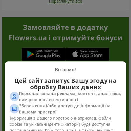
Переглянути все
Замовляйте в додатку
Flowers.ua і отримуйте бонуси
Вітаємо!
Цей сайт запитує Вашу згоду на
обробку Ваших даних
Персоналізована реклама, контент, аналітика,
вимірювання ефективності
Збереження і/або доступ до інформації на
Вашому пристрої
Інформація з Вашого пристрою (наприклад, файли
cookie та унікальні ідентифікатори) буде доступна
постачальникам. Крім того, вони, а також цей сайт