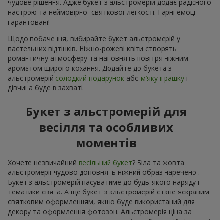
чудове рішення. Адже букет з альстромерій додає радісного
настрою та неймовірної святкової легкості. Гарні емоції
гарантовані!
Щодо побачення, вибирайте букет альстромерій у
пастельних відтінків. Ніжно-рожеві квіти створять
романтичну атмосферу та наповнять повітря ніжним
ароматом щирого кохання. Додайте до букета з
альстромерій
солодкий подарунок
або
м’яку іграшку
і
дівчина буде в захваті.
Букет з альстромерій для
весілля та особливих
моментів
Хочете незвичайний
весільний букет
? Біла та жовта
альстромерії чудово доповнять ніжний образ нареченої.
Букет з альстромерій пасуватиме до будь-якого наряду і
тематики свята. А ще букет з альстромерій стане яскравим
святковим оформленням, якщо буде використаний для
декору та оформлення фотозон. Альстромерія ціна за