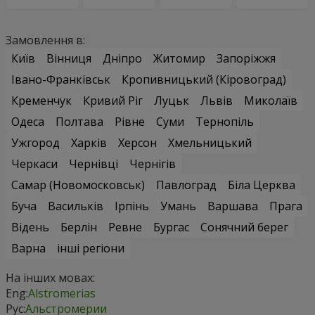
Замовлення в:
Київ
Вінниця
Дніпро
Житомир
Запоріжжя
Івано-Франківськ
Кропивницький (Кіровоград)
Кременчук
Кривий Ріг
Луцьк
Львів
Миколаїв
Одеса
Полтава
Рівне
Суми
Тернопіль
Ужгород
Харків
Херсон
Хмельницький
Черкаси
Чернівці
Чернігів
Самар (Новомосковськ)
Павлоград
Біла Церква
Буча
Васильків
Ірпінь
Умань
Варшава
Прага
Відень
Берлін
Ревне
Бургас
Сонячний берег
Варна
інші регіони
На інших мовах:
Eng:
Alstromerias
Рус:
Альстромерии