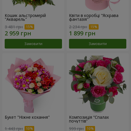
Кошик альстромерій
Квіти в коробці "Яскрава
"Акварель"
фантазія"
3 481 грн
2 234 грн
Замовити
Замовити
Букет "Ніжне кохання"
Композиція “Спалах
почуттів”
1 443 грн
999 грн