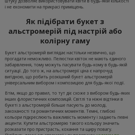
штуку дозволяє використовувати квіти в будь-якій кількості
і не економити на прикрасі приміщень.
Як підібрати букет з
альстромерій під настрій або
колірну гаму
Букет альстромерій виглядає настільки незвично, що
прогадати неможливо. Пелюстки квіток не мають єдиного
забарвлення, тому можуть пасувати будь-кому в будь-якій
ситуації. До того ж, на альстромерії ціна є напрочуд
вигідною, що робить розкішний букет альстромерій
універсальним вибором і композицією для будь-якої події.
Втім, якщо до правил, то тут діє схоже з вибором будь-яких
інших флористичних композицій. Світлі та ніжні відтінки в
букеті з альстромерій більше пасують до молоді,
закоханості та романтичних моментів. Темні, глибокі
кольори підкреслюють важливість моменту і задають певні
акценти. Купити альстромерію такого кольору значить
розказати про пристрасть, кохання та щиру повагу.