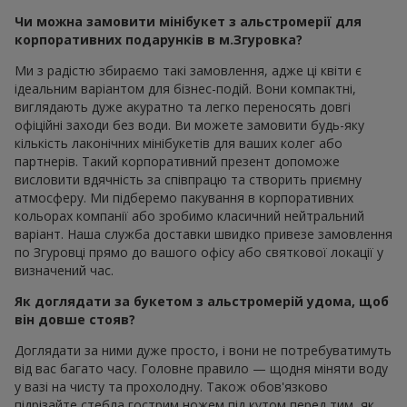
Чи можна замовити мінібукет з альстромерії для
корпоративних подарунків в м.Згуровка?
Ми з радістю збираємо такі замовлення, адже ці квіти є
ідеальним варіантом для бізнес-подій. Вони компактні,
виглядають дуже акуратно та легко переносять довгі
офіційні заходи без води. Ви можете замовити будь-яку
кількість лаконічних мінібукетів для ваших колег або
партнерів. Такий корпоративний презент допоможе
висловити вдячність за співпрацю та створить приємну
атмосферу. Ми підберемо пакування в корпоративних
кольорах компанії або зробимо класичний нейтральний
варіант. Наша служба доставки швидко привезе замовлення
по Згуровці прямо до вашого офісу або святкової локації у
визначений час.
Як доглядати за букетом з альстромерій удома, щоб
він довше стояв?
Доглядати за ними дуже просто, і вони не потребуватимуть
від вас багато часу. Головне правило — щодня міняти воду
у вазі на чисту та прохолодну. Також обов'язково
підрізайте стебла гострим ножем під кутом перед тим, як