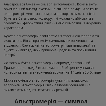
Альстромерії букет — символ витонченості. Вони мають
оригінальний вигляд, схожий на лілії або орхідеї. Але квіти
альстромерії менші за розміром і створюють легкі, ніжні
букети з багатством кольору, які можна комбінувати в
романтичні флористичні рішення або композиції з яскравим
характером.
Букет з альстромерій асоціюється з тропічною флорою та
екзотикою. Він є справжнім символом витонченості та
відданості. Сама ж квітка астрометрія має вишуканий та
ефектний вигляд, який приносить радість та позитивний
настрій.
До того ж букет альстромерій напрочуд довговічний.
Правильно доглядайте за ними, щоб зберегти унікальні
кольори квітів та витончений аромат на 14 днів або більше.
Можете сміливо альстромерія купити як подарунок
алергикам. Альстромерія квіти є гіпоалергенними і не
викликають жодних негативних реакцій.
Альстромерія — символ