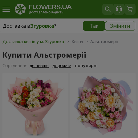
Доставка в
Згуровка
?
Так
Змінити
Доставка в
Згуровка
|
1200 грн
Доставка квітів у м. Згуровка
> Квіти > Альстромерії
Купити Альстромерії
Сортування:
дешевше
дорожче
популярні