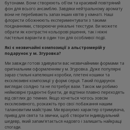
бутонами. Вони створюють об'єм та красивий повітряний
фон для всього ансамблю. Завдяки нейтральному аромату
вони не перебивають запах інших квітів у кімнаті. Наші
флористи обожнюють експериментувати з такими
поєднаннями, створюючи унікальні текстури. Ви можете
обрати як контрастні кольорові рішення, так і ніжні
пастельні варіанти в один тон для особливої події.
Які є незвичайні композиції з альстромерій у
подарунок у м. Згуровка?
Ми завжди готові здивувати вас незвичайними формами та
оригінальним оформленням у м. Згуровка. Дуже популярні
зараз стильні капелюшні коробки, плетені кошики та
ексклюзивні композиції у формі серця. Такий подарунок
виглядає солідно та не потребує вази. Також ми робимо
неймовірні градієнтні букети, де відтінки плавно переходять
від світлих до темних. Якщо хочеться чогось зовсім
ексклюзивного, розкажіть про свої побажання нашим
талановитим майстрам. Ми врахуємо характер отримувача,
привід для свята та звички, щоб створити індивідуальний
шедевр, який запам'ятається надовго і залишить найкращі
спогади.