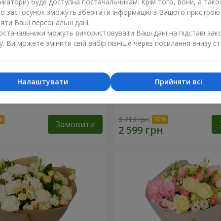
ікатори) буде доступна постачальникам. Крім того, вони, а тако
бо застосунок зможуть зберігати інформацію з Вашого пристрою
ти Ваші персональні дані.
постачальники можуть використовувати Ваші дані на підставі зак
у. Ви можете змінити свій вибір пізніше через посилання внизу ст
Налаштувати
Прийняти всі
и" з цукерками "Любій
Композиція "Улюблені очі
3 713 грн
Замовити