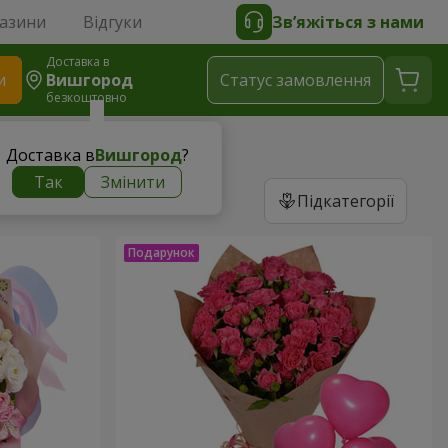
газини
Відгуки
Зв’яжіться з нами
Доставка в
и
Вишгород
Статус замовлення
безкоштовно
Доставка в
Вишгород
?
Так
Змінити
Підкатегорії