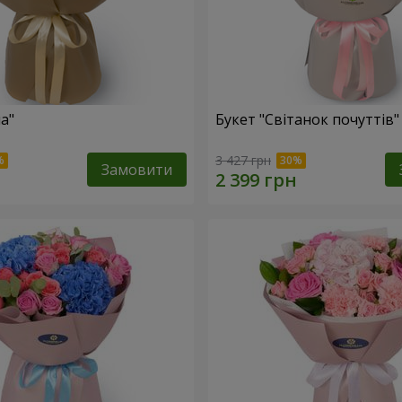
а"
Букет "Світанок почуттів"
3 427 грн
Замовити