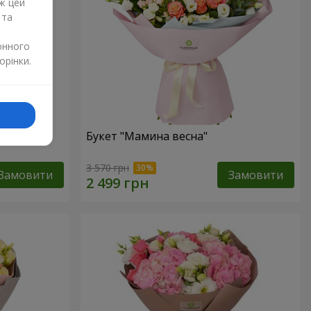
ж цей
 та
онного
орінки.
"
Букет "Мамина весна"
3 570 грн
Замовити
Замовити