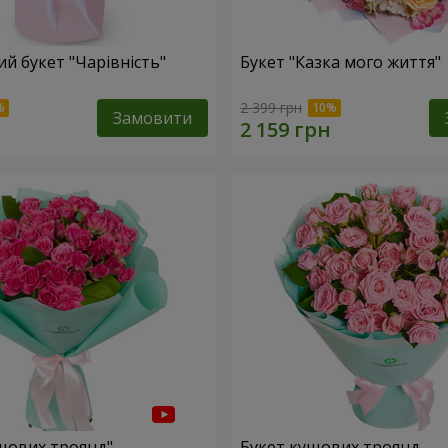
й букет "Чарівність"
Букет "Казка мого життя"
2 399 грн
Замовити
ущових троянд"
Букет кущових троянд