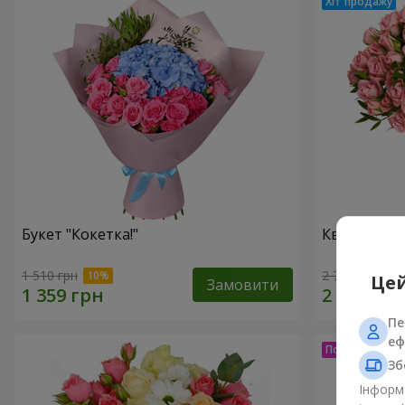
Букет "Кокетка!"
Квіти в кор
1 510 грн
2 749 грн
Цей
Замовити
Пе
еф
Зб
Інформа