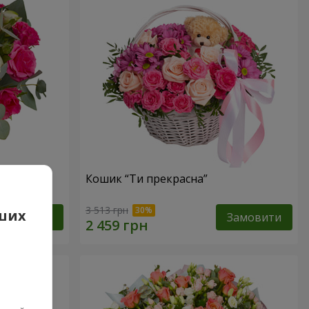
тів”
Кошик “Ти прекрасна”
3 513 грн
аших
Замовити
Замовити