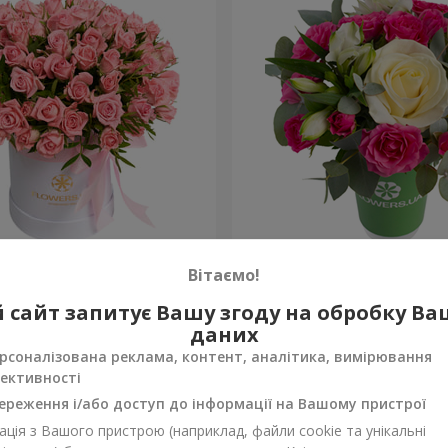
обці "Рожевий оазис"
Композиція “Спалах почут
Вітаємо!
954 грн
 сайт запитує Вашу згоду на обробку В
Замовити
даних
рсоналізована реклама, контент, аналітика, вимірювання
ективності
ереження і/або доступ до інформації на Вашому пристрої
ція з Вашого пристрою (наприклад, файли cookie та унікальні