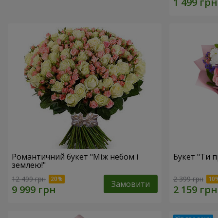
Романтичний букет "Між небом і
Букет "Ти п
землею!"
12 499 грн
2 399 грн
Замовити