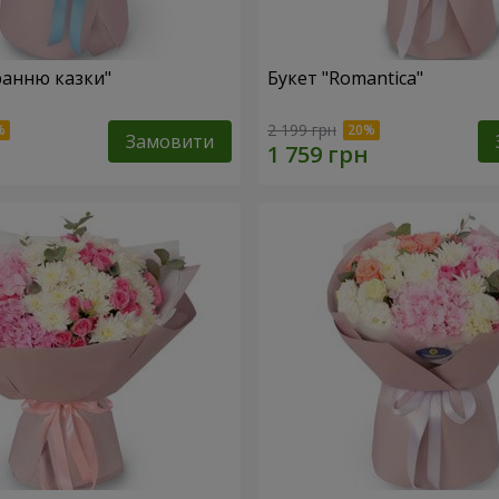
ранню казки"
Букет "Romantica"
2 199 грн
Замовити