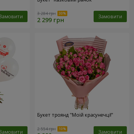
3 284 грн
Замовити
Замовити
Букет троянд "Моїй красунечці!"
2 554 грн
Замовити
Замовити