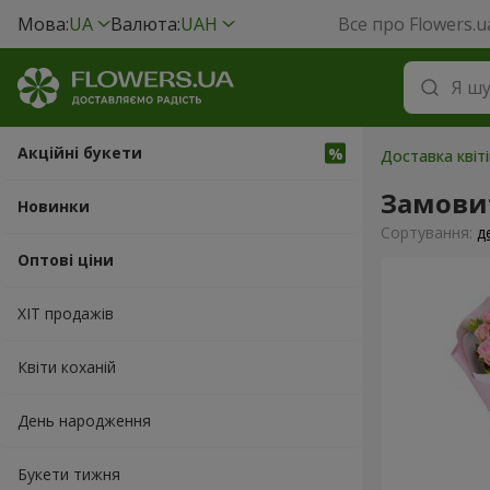
Мова:
UA
Валюта:
UAH
Все про Flowers.u
Акційні букети
Доставка квіт
Замови
Новинки
Сортування:
д
Оптові ціни
ХІТ продажів
Квіти коханій
День народження
Букети тижня