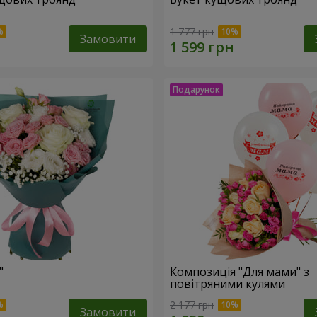
1 777 грн
Замовити
"
Композиція "Для мами" з
повітряними кулями
2 177 грн
Замовити