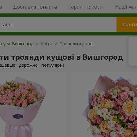
a
Доставка і оплата
Гарантії якості
Наші ма
Знайт
ів у м. Вишгород
> Квіти > Троянди кущові
ти троянди кущові в Вишгород
ешевше
дорожче
популярні