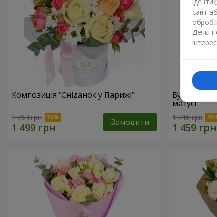
ідентиф
сайт а
обробля
Деякі 
інтерес
Композиція "Сніданок у Парижі"
Букет "Мар
матусі"
1 764 грн
1 716 грн
Замовити