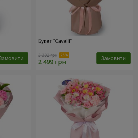
Букет "Cаvalli"
3 332 грн
Замовити
Замовити