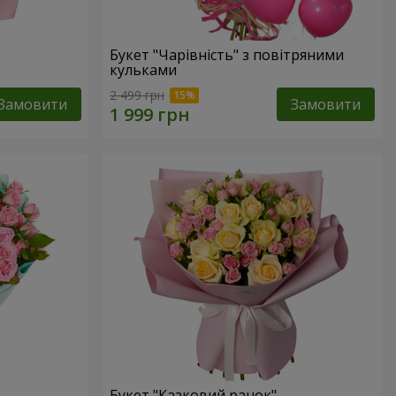
Букет "Чарівність" з повітряними
кульками
2 499 грн
Замовити
Замовити
Букет "Казковий ранок"