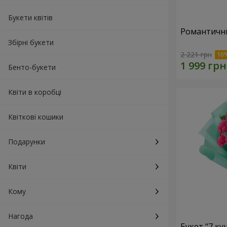
Букети квітів
Романтични
Збірні букети
2 221 грн
Бенто-букети
Квіти в коробці
Квіткові кошики
Подарунки
Квіти
Кому
Нагода
Букет "7 к