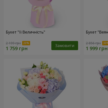
Букет "Її Величність"
Букет "Веян
2 199 грн
2 856 грн
Замовити