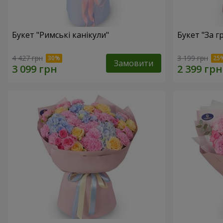
Букет "Римські канікули"
Букет "За г
4 427 грн
3 199 грн
Замовити