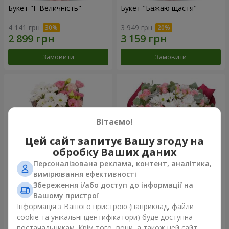
Букет "Її Величність"
Букет "Бажаю щастя"
4 141 грн
3 949 грн
Замовити
Замовити
Вітаємо!
Цей сайт запитує Вашу згоду на
обробку Ваших даних
Персоналізована реклама, контент, аналітика,
вимірювання ефективності
Збереження і/або доступ до інформації на
Букет "Юмокі"
Букет "Чарівність ніжності"
Вашому пристрої
1 175 грн
3 199 грн
Інформація з Вашого пристрою (наприклад, файли
cookie та унікальні ідентифікатори) буде доступна
постачальникам. Крім того, вони, а також цей сайт