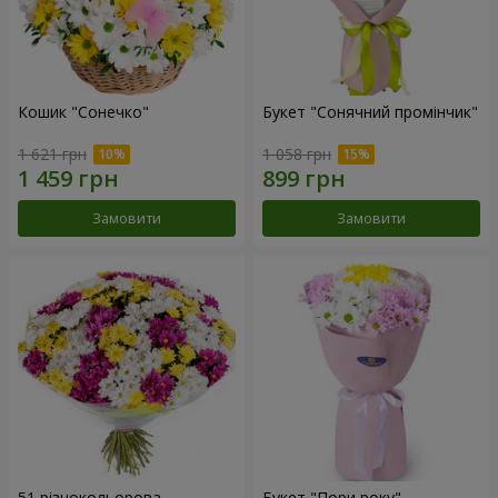
Кошик "Сонечко"
Букет "Сонячний промінчик"
1 621 грн
1 058 грн
Замовити
Замовити
51 різнокольорова
Букет "Пори року"