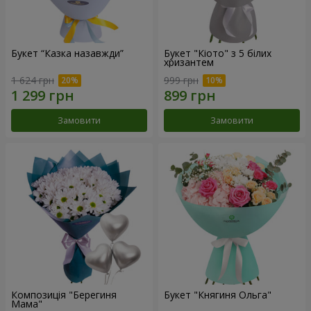
Букет “Казка назавжди”
Букет "Кіото" з 5 білих
хризантем
1 624 грн
999 грн
Замовити
Замовити
Композиція "Берегиня
Букет "Княгиня Ольга"
Мама"