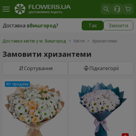
Доставка в
Вишгород
?
Так
Змінити
Доставка в
Вишгород
|
безкоштовно
Доставка квітів у м. Вишгород
> Квіти > Хризантеми
Замовити хризантеми
Сортування
Підкатегорії