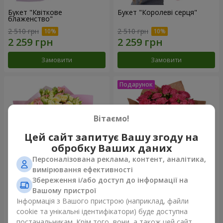
Букет "Квіткове
Букет "Королеві серця"
блаженство"
2 510 грн
2 510 грн
Замовити
Замовити
Вітаємо!
Цей сайт запитує Вашу згоду на
обробку Ваших даних
Персоналізована реклама, контент, аналітика,
вимірювання ефективності
Збереження і/або доступ до інформації на
Мікс "Планета троянд" із 51
Букет "Чарівність" з
Вашому пристрої
кущової троянди
повітряними кульками
Інформація з Вашого пристрою (наприклад, файли
6 587 грн
2 499 грн
cookie та унікальні ідентифікатори) буде доступна
постачальникам. Крім того, вони, а також цей сайт