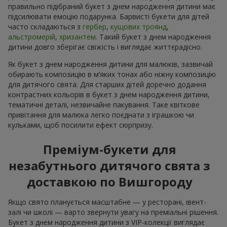
правильно підібраний букет з днем народження дитини має
підсилювати емоцію подарунка. Барвисті букети для дітей
часто складаються з
гербер
,
кущових троянд
,
альстромерій
,
хризантем
. Такий букет з днем народження
дитини довго зберігає свіжість і виглядає життєрадісно.
Як букет з днем народження дитини для малюків, зазвичай
обирають композицію в м’яких тонах або ніжну композицію
для дитячого свята. Для старших дітей доречно додання
контрастних кольорів в букет з днем народження дитини,
тематичні деталі, незвичайне пакування. Таке квіткове
привітання для малюка легко поєднати з іграшкою чи
кульками, щоб посилити ефект сюрпризу.
Преміум-букети для
незабутнього дитячого свята з
доставкою по Вишгороду
Якщо свято планується масштабне — у ресторані, івент-
залі чи школі — варто звернути увагу на преміальні рішення.
Букет з днем народження дитини з VIP-колекції виглядає