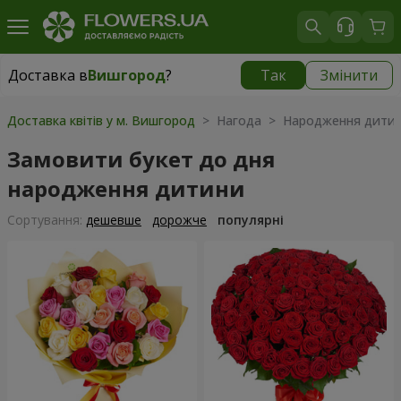
Доставка в
Вишгород
?
Так
Змінити
Доставка в
Вишгород
|
безкоштовно
Доставка квітів у м. Вишгород
> Нагода > Народження дити
Замовити букет до дня
народження дитини
Сортування:
дешевше
дорожче
популярні