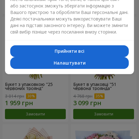
або застосунок зможуть зберігати інформацію з
Замовити
Замовити
Вашого пристрою та обробляти Ваші персональні дані.
Деякі постачальники можуть використовувати Ваші
дані на підставі законного інтересу. Ви можете змінити
свій вибір пізніше через посилання внизу сторінки.
Прийняти всі
Налаштувати
Букет з упаковкою "25
Букет в упаковці "51
червоних троянд"
червона троянда"
3 014 грн
4 768 грн
Замовити
Замовити