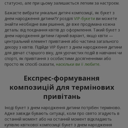
статусно, але при цьому залишається легким за настроєм.
Бажаєте вибрати унікальні дитячі композиції, як букет з
днем народження дитини?У розділі
VIP-букети
ви можете
знайти необхідне вам рішення, де вже продумана кожна
деталь: від поєднання квітів до оформлення. Такий букет з
днем народження дитини гарний варіант, якщо квіти —
центральний елемент привітання або частина загального
декору з квітів. Підійде VIP букет з днем народження дитини
для дівчат старшого віку, для урочистих подій в навчанні чи
спорті, як привітання з особистими досягненнями або
просто як спосіб сказати,
наскільки ви її любите
.
Експрес-формування
композицій для термінових
привітань
Іноді букет з днем народження дитини потрібен терміново.
Адже завжди бувають ситуації, коли про свято згадують в
останній момент або на останній момент відкладають
купівлю квіткової композиції букет з днем народження