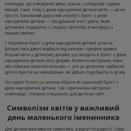
календарі. Це очікування дива, кульок, солодощів і щирих
емоцій. Саме тому з днем народження дитини квіти — це не
просто банальний дорослий атрибут. Букет з днем
народження дитини — продуманий жест уваги, який
доповнює подарунок і створює святкову атмосферу з
перших хвилин.
Створюючи букет з днем народження дитини сучасна
флористика давно відійшла від канонів і суворих правил.
Яскраві квіти у дитячому дизайні, що входять в букет з днем
народження дитини легкі форми, безпечні матеріали, ніжні
або навпаки насичені кольори — усе це дозволяє підібрати
дитячі букети на замовлення, які дійсно подобаються дітям.
На сервісі
flowers.ua
можна обрати як класичний букет з
днем народження дитини, так і оригінальні авторські
композиції, створені спеціально для дитячих свят.
Символізм квітів у важливий
день маленького іменинника
Для дитини важлива не символіка, а відчуття радості. Тому