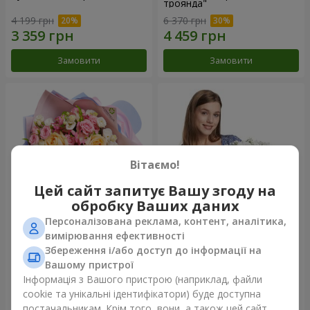
троянда"
4 199 грн
6 370 грн
Замовити
Замовити
Вітаємо!
Цей сайт запитує Вашу згоду на
обробку Ваших даних
Персоналізована реклама, контент, аналітика,
Букет "Казка мого життя"
Кошик "Янголятко"
вимірювання ефективності
Збереження і/або доступ до інформації на
2 443 грн
2 074 грн
Вашому пристрої
Інформація з Вашого пристрою (наприклад, файли
cookie та унікальні ідентифікатори) буде доступна
Замовити
Замовити
постачальникам. Крім того, вони, а також цей сайт