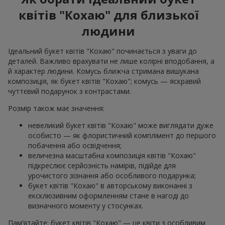
квітів "Кохаю" для близької
людини
Ідеальний букет квітів "Кохаю" починається з уваги до
деталей. Важливо врахувати не лише колірні вподобання, а
й характер людини. Комусь ближча стримана вишукана
композиція, як букет квітів "Кохаю"; комусь — яскравий
чуттєвий подарунок з контрастами.
Розмір також має значення:
невеликий букет квітів "Кохаю" може виглядати дуже
особисто — як флористичний комплімент до першого
побачення або освідчення;
величезна масштабна композиція квітів "Кохаю"
підкреслює серйозність намірів, підійде для
урочистого зізнання або особливого подарунка;
букет квітів "Кохаю" в авторському виконанні з
ексклюзивним оформленням стане в нагоді до
визначного моменту у стосунках.
Пам’ятайте: букет квітів "Кохаю" — це квіти з особливим