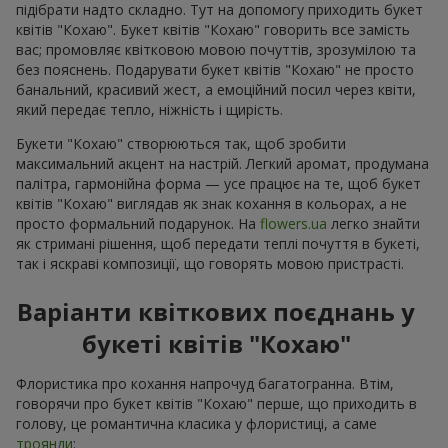
підібрати надто складно. Тут на допомогу приходить букет
квітів "Кохаю". Букет квітів "Кохаю" говорить все замість
вас; промовляє квітковою мовою почуттів, зрозумілою та
без пояснень. Подарувати букет квітів "Кохаю" не просто
банальний, красивий жест, а емоційний посил через квіти,
який передає тепло, ніжність і щирість.
Букети "Кохаю" створюються так, щоб зробити
максимальний акцент на настрій. Легкий аромат, продумана
палітра, гармонійна форма — усе працює на те, щоб букет
квітів "Кохаю" виглядав як знак кохання в кольорах, а не
просто формальний подарунок. На
flowers.ua
легко знайти
як стримані рішення, щоб передати теплі почуття в букеті,
так і яскраві композиції, що говорять мовою пристрасті.
Варіанти квіткових поєднань у
букеті квітів "Кохаю"
Флористика про кохання напрочуд багатогранна. Втім,
говорячи про букет квітів "Кохаю" перше, що приходить в
голову, це романтична класика у флористиці, а саме
троянди
: