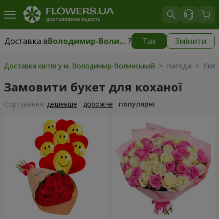
Доставка в
Володимир-Волинський
?
Так
Змінити
Доставка в
Володимир-Волинський
|
1146 грн
Доставка квітів у м. Володимир-Волинський
> Нагода > Люб
Замовити букет для коханої
Сортування:
дешевше
дорожче
популярні