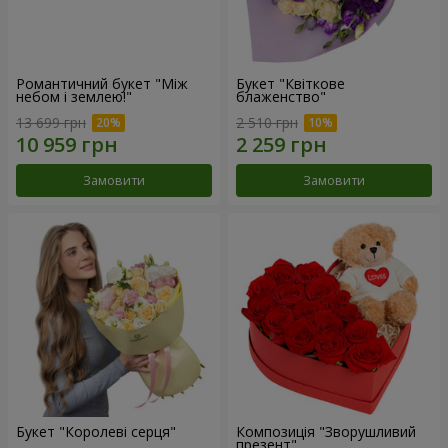
Романтичний букет "Між
Букет "Квіткове
небом і землею!"
блаженство"
13 699 грн
2 510 грн
Замовити
Замовити
Букет "Королеві серця"
Композиція "Зворушливий
презент"