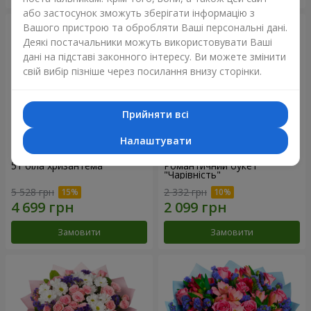
або застосунок зможуть зберігати інформацію з
Вашого пристрою та обробляти Ваші персональні дані.
Деякі постачальники можуть використовувати Ваші
дані на підставі законного інтересу. Ви можете змінити
свій вибір пізніше через посилання внизу сторінки.
Прийняти всі
Налаштувати
51 біла хризантема
Романтичний букет
"Чарівність"
5 528 грн
2 332 грн
Замовити
Замовити