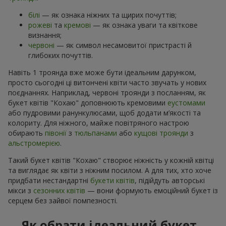
білі
— як ознака ніжних та щирих почуттів;
рожеві
та
кремові
— як ознака уваги та квіткове
визнання;
червоні
— як символ несамовитої пристрасті й
глибоких почуттів.
Навіть 1 троянда вже може бути ідеальним дарунком,
просто сьогодні ці витончені квіти часто звучать у нових
поєднаннях. Наприклад, червоні троянди з посланням, як
букет квітів "Кохаю" доповнюють кремовими
еустомами
або пудровими ранункулюсами, щоб додати м’якості та
колориту. Для ніжного, майже повітряного настрою
обирають
півонії
з
тюльпанами
або
кущові троянди
з
альстромерією
.
Такий букет квітів "Кохаю" створює ніжність у кожній квітці
та виглядає як квіти з ніжним посилом. А для тих, хто хоче
придбати нестандартні
букети квітів
, підійдуть авторські
мікси з
сезонних квітів
— вони формують емоційний букет із
серцем без зайвої помпезності.
Як обрати ідеальний букет