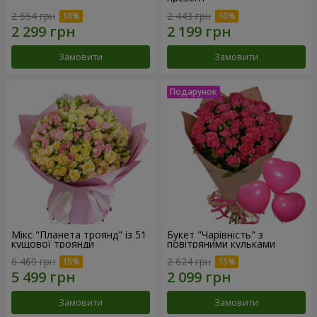
2 554 грн
2 443 грн
Замовити
Замовити
Мікс "Планета троянд" із 51
Букет "Чарівність" з
кущової троянди
повітряними кульками
6 469 грн
2 624 грн
Замовити
Замовити