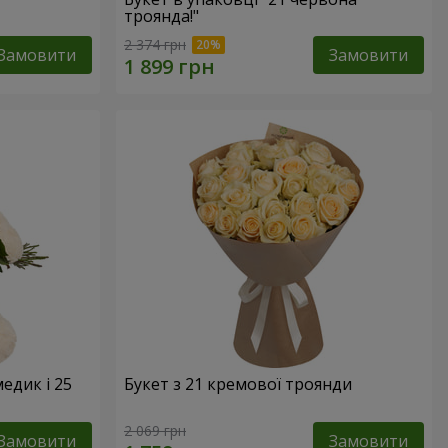
троянда!"
2 374 грн
Замовити
Замовити
едик і 25
Букет з 21 кремової троянди
2 069 грн
Замовити
Замовити