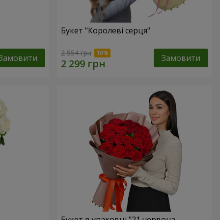
Букет "Королеві серця"
2 554 грн
Замовити
Замовити
Букет в упаковці "21 червона