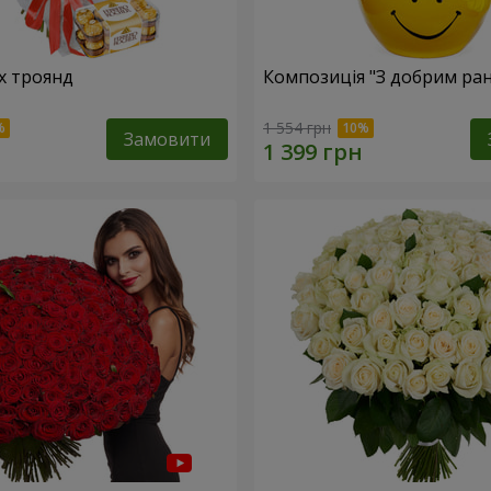
х троянд
Композиція "З добрим ран
1 554 грн
Замовити