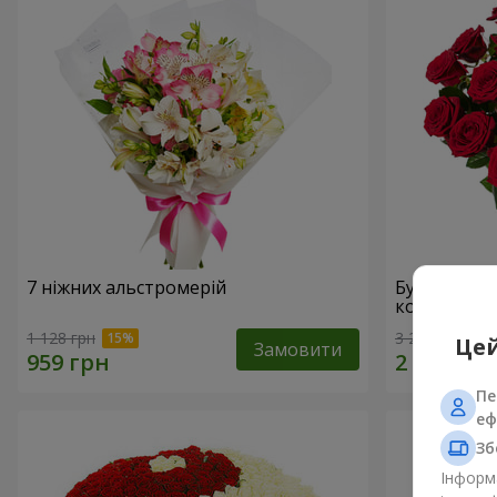
7 ніжних альстромерій
Букет "У Д
коханням!"
1 128 грн
3 229 грн
Цей
Замовити
Пе
еф
Зб
Інформа