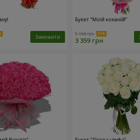
ану!
Букет "Моїй коханій!"
5 168 грн
Замовити
мій Всесвіт"
Букет "Лісова німфа"