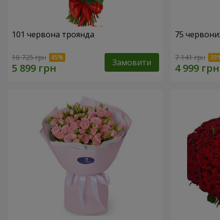
101 червона троянда
75 червони
10 725 грн
7 141 грн
Замовити