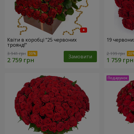
Квіти в коробці "25 червоних
19 червони
троянд!"
3 941 грн
2 199 грн
Замовити