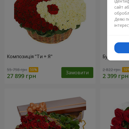
ідентиф
сайт а
обробля
Деякі 
інтерес
Композиція "Ти + Я"
Букет "У зах
55 798 грн
2 822 грн
Замовити