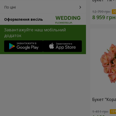
По ціні
12 799 грн
Оформлення весіль
Завантажуйте наш мобільний
додаток
Букет "Кор
1 411 грн