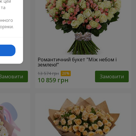
ж цей
 та
онного
орінки.
Романтичний букет "Між небом і
землею!"
13 574 грн
Замовити
Замовити