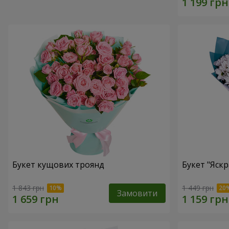
Букет кущових троянд
Букет "Яскр
1 843 грн
1 449 грн
Замовити