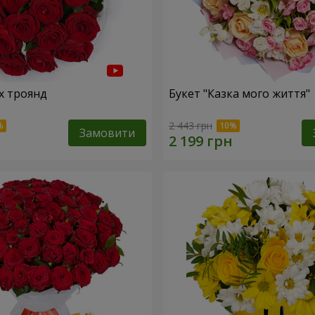
х троянд
Букет "Казка мого життя"
2 443 грн
Замовити