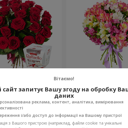
ень народження, з
Букет "Казка для двох!"
Вітаємо!
1 732 грн
 сайт запитує Вашу згоду на обробку В
Замовити
даних
рсоналізована реклама, контент, аналітика, вимірювання
ективності
ереження і/або доступ до інформації на Вашому пристрої
ція з Вашого пристрою (наприклад, файли cookie та унікальні