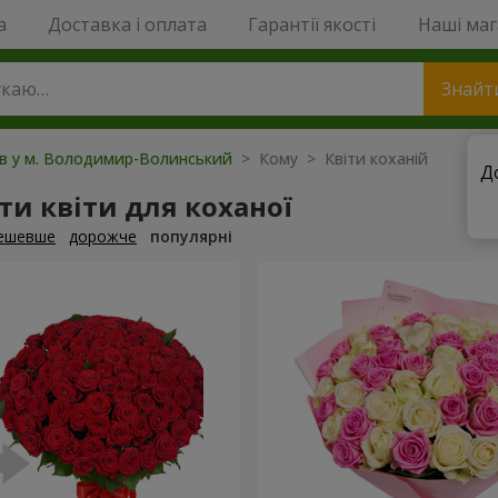
a
Доставка і оплата
Гарантії якості
Наші ма
Знайт
ів у м. Володимир-Волинський
> Кому > Квіти коханій
Д
и квіти для коханої
ешевше
дорожче
популярні