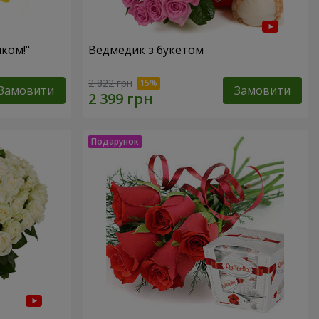
ком!"
Ведмедик з букетом
2 822 грн
Замовити
Замовити