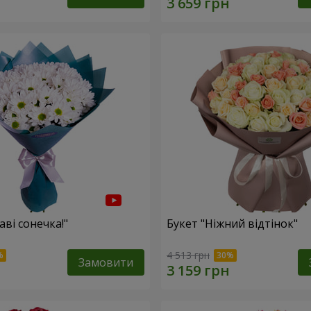
аві сонечка!"
Букет "Ніжний відтінок"
4 513 грн
Замовити