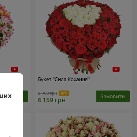
Букет "Сила Кохання!"
8 799 грн
аших
Замовити
Замовити