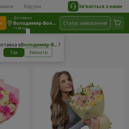
газини
Відгуки
Зв’яжіться з нами
Доставка в
и
Володимир-Волинський
Статус замовлення
1146 грн
оставка в
Володимир-Волинський
?
Так
Змінити