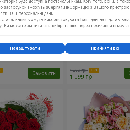
ікатори) буде доступна постачальникам. Крім того, вони, а тако
бо застосунок зможуть зберігати інформацію з Вашого пристрою
ти Ваші персональні дані.
постачальники можуть використовувати Ваші дані на підставі зак
у. Ви можете змінити свій вибір пізніше через посилання внизу ст
Налаштувати
Прийняти всі
ваті від тебе!"
11 червоних троянд
1 293 грн
Замовити