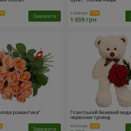
1 843 грн
Замовити
алова романтика"
Гігантський бежевий ведм
червоних троянд
4 574 грн
Замовити