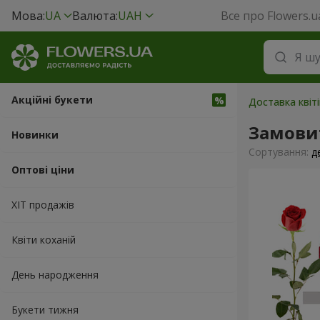
Мова:
UA
Валюта:
UAH
Все про Flowers.u
Акційні букети
Доставка квіт
Замовит
Новинки
Сортування:
д
Оптові ціни
ХІТ продажів
Квіти коханій
День народження
Букети тижня