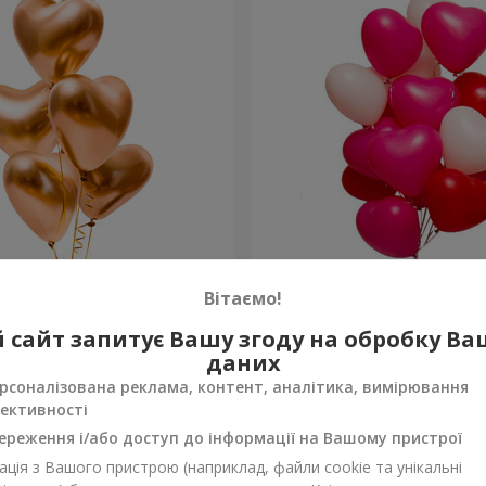
 “Golden hearts”
15 гелієвих кульок (у фор
Вітаємо!
 сайт запитує Вашу згоду на обробку В
Замовити
даних
рсоналізована реклама, контент, аналітика, вимірювання
ективності
ереження і/або доступ до інформації на Вашому пристрої
ція з Вашого пристрою (наприклад, файли cookie та унікальні