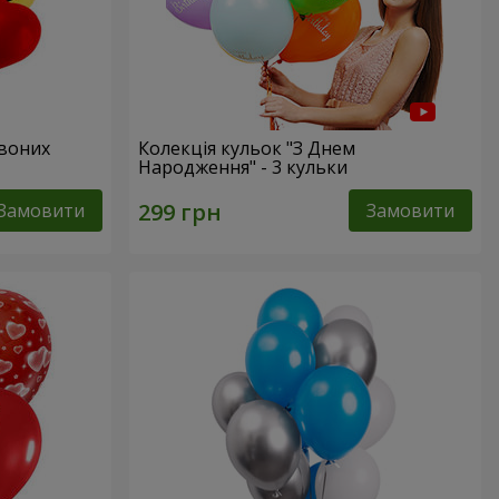
рвоних
Колекція кульок "З Днем
Народження" - 3 кульки
Замовити
Замовити