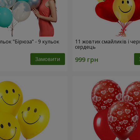
льок "Бірюза" - 9 кульок
11 жовтих смайликів і че
сердець
Замовити