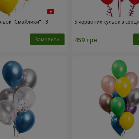
льок "Смайлики" - 3
5 червоних кульок з серц
Замовити