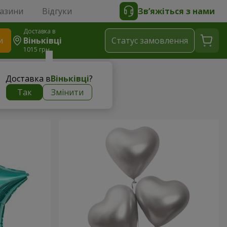
газини
Відгуки
Зв’яжіться з нами
Доставка в
и
Віньківці
Статус замовлення
1015 грн
Доставка в
Віньківці
?
Так
Змінити