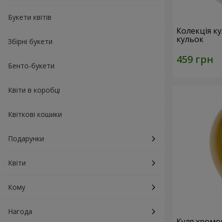
Букети квітів
Колекція ку
кульок
Збірні букети
Бенто-букети
Квіти в коробці
Квіткові кошики
Подарунки
Квіти
Кому
Нагода
Куля хромо