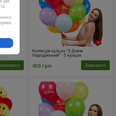
ж цей
 та
онного
орінки.
Колекція кульок "З Днем
Народження!" - 5 кульок
Замовити
Замовити