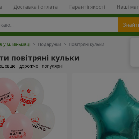
a
Доставка і оплата
Гарантії якості
Наші ма
Знайт
в у м. Віньківці
> Подарунки > Повітряні кульки
и повітряні кульки
ешевше
дорожче
популярні