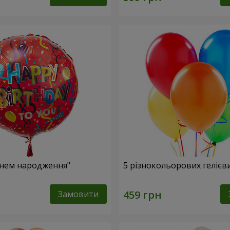
Днем народження"
5 різнокольорових гелієв
Замовити