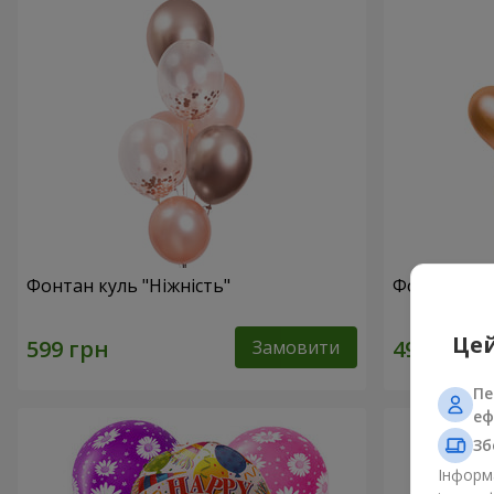
Фонтан куль "Ніжність"
Фонтан куль
Цей
Замовити
Пе
еф
Зб
Інформа