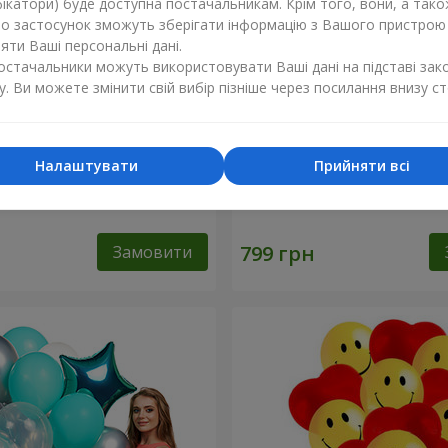
ікатори) буде доступна постачальникам. Крім того, вони, а тако
бо застосунок зможуть зберігати інформацію з Вашого пристрою
ти Ваші персональні дані.
постачальники можуть використовувати Ваші дані на підставі зак
у. Ви можете змінити свій вибір пізніше через посилання внизу ст
Налаштувати
Прийняти всі
льок "Фламінго" - 9
Кульки "Цифри"
Замовити