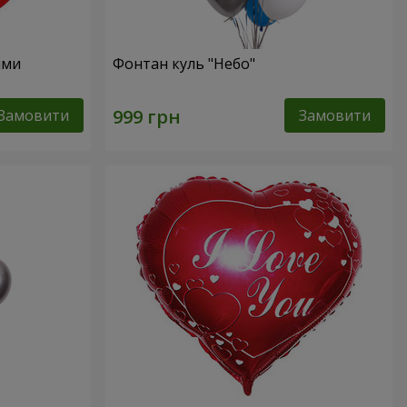
ями
Фонтан куль "Небо"
Замовити
Замовити