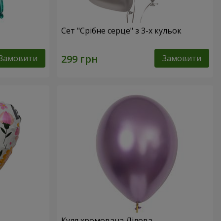
Сет "Срібне серце" з 3-х кульок
Замовити
Замовити
Куля хромована Лілова