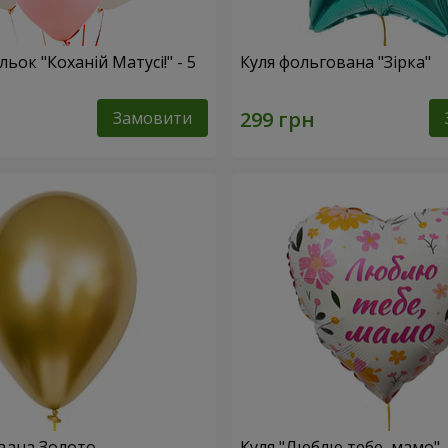
льок "Коханій Матусі!" - 5
Куля фольгована "Зірка"
Замовити
вана Золото
Куля "Люблю тебе, мамо"