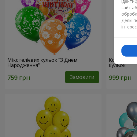
ідентиф
сайт а
обробля
Деякі 
інтерес
Мікс гелієвих кульок "З Днем
Колекція ку
Народження"
кульок
Замовити