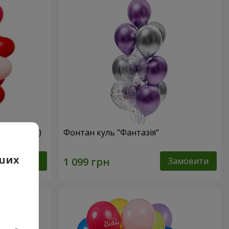
мі сердець)
Фонтан куль "Фантазія"
аших
Замовити
Замовити