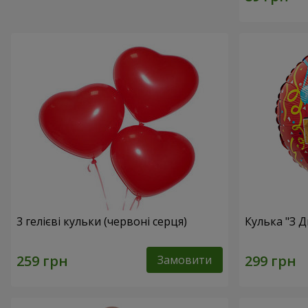
3 гелієві кульки (червоні серця)
Кулька "З 
Замовити