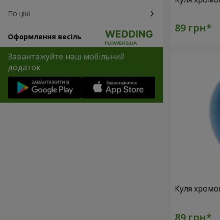
По ціні
Оформлення весіль
Завантажуйте наш мобільний
додаток
Куля хромо