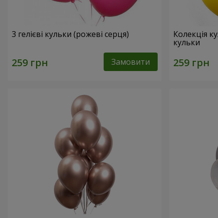
3 гелієві кульки (рожеві серця)
Колекція ку
кульки
Замовити