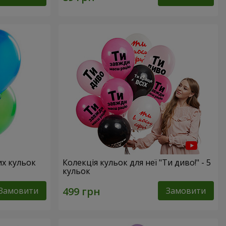
их кульок
Колекція кульок для неї "Ти диво!" - 5
кульок
Замовити
Замовити