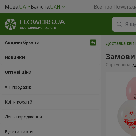
Мова:
UA
Валюта:
UAH
Все про Flowers.u
Акційні букети
Доставка квіті
Замовит
Новинки
Сортування:
д
Оптові ціни
ХІТ продажів
Квіти коханій
День народження
Букети тижня