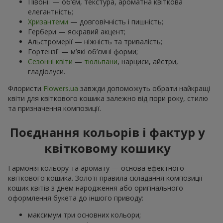
Півонії — об’єм, текстура, ароматна квіткова
елегантність;
Хризантеми
— довговічність і пишність;
Гербери — яскравий акцент;
Альстромерії — ніжність та тривалість;
Гортензії — м’які об’ємні форми;
Сезонні квіти
—
тюльпани
, нарциси, айстри,
гладіолуси.
Флористи
Flowers.ua
завжди допоможуть обрати найкращі
квіти для квіткового кошика залежно від пори року, стилю
та призначення композиції.
Поєднання кольорів і фактур у
квітковому кошику
Гармонія кольору та аромату — основа ефектного
квіткового кошика. Золоті правила складання композиції
кошик квітів з днем ​​народження або оригінального
оформлення букета до іншого приводу:
максимум три основних кольори;