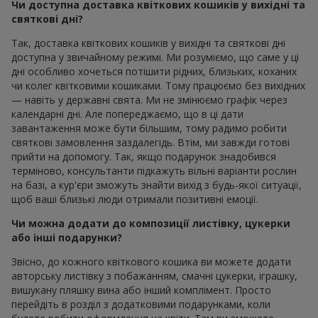
Чи доступна доставка квіткових кошиків у вихідні та
святкові дні?
Так, доставка квіткових кошиків у вихідні та святкові дні
доступна у звичайному режимі. Ми розуміємо, що саме у ці
дні особливо хочеться потішити рідних, близьких, коханих
чи колег квітковими кошиками. Тому працюємо без вихідних
— навіть у державні свята. Ми не змінюємо графік через
календарні дні. Але попереджаємо, що в ці дати
завантаження може бути більшим, тому радимо робити
святкові замовлення заздалегідь. Втім, ми завжди готові
прийти на допомогу. Так, якщо подарунок знадобився
терміново, консультанти підкажуть вільні варіанти рослин
на базі, а кур'єри зможуть знайти вихід з будь-якої ситуації,
щоб ваші близькі люди отримали позитивні емоції.
Чи можна додати до композиції листівку, цукерки
або інші подарунки?
Звісно, до кожного квіткового кошика ви можете додати
авторську листівку з побажанням, смачні цукерки, іграшку,
вишукану пляшку вина або інший комплімент. Просто
перейдіть в розділ з додатковими подарунками, коли