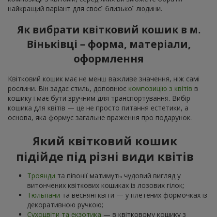
найкращий варіант для своєї близької людини.
Як вибрати квітковий кошик в м.
Віньківці – форма, матеріали,
оформлення
Квітковий кошик має не менш важливе значення, ніж самі
рослини. Він задає стиль, доповнює
композицію з квітів
в
кошику і має бути зручним для транспортування. Вибір
кошика для квітів — це не просто питання естетики, а
основа, яка формує загальне враження про подарунок.
Який квітковий кошик
підійде під різні види квітів
Троянди
та півонії матимуть чудовий вигляд у
витончених квіткових кошиках із лозових гілок;
Тюльпани
та весняні квіти — у плетених формочках із
декоративною ручкою;
Сухоцвіти та екзотика
— в квітковому кошику з