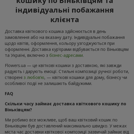
кошику по Віньківцям та
індивідуальні побажання
клієнта
Доставка квіткового кошика здійснюється в день
замовлення або на вказану дату. Індивідуальні побажання
щодо квітів, оформлення, кольору узгоджуються при
оформленні. Доставка кур’єрами відбувається по Віньківцям
та Україні, включно з
бізнес-адресами
.
Flowers.ua — це квіткові кошики з доставкою, які завжди
радують і дарують емоції. Стильні композиції ручної роботи,
створені
з любов’ю
, — квіткові кошики для дому, бізнесу чи
особливої події не залишають байдужими.
FAQ
Скільки часу займає доставка квіткового кошику по
Віньківцям?
Ми робимо все можливе, щоб ваш квітковий кошик по
Віньківцям був доставлений максимально швидко. У межах
міста час доставки квіткової композиції зазвичай займає від