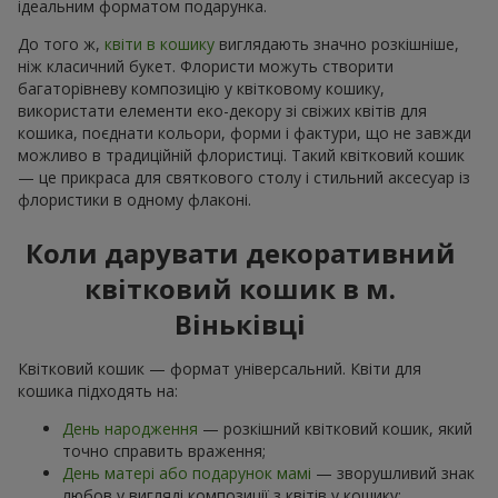
ідеальним форматом подарунка.
До того ж,
квіти в кошику
виглядають значно розкішніше,
ніж класичний букет. Флористи можуть створити
багаторівневу композицію у квітковому кошику,
використати елементи еко-декору зі свіжих квітів для
кошика, поєднати кольори, форми і фактури, що не завжди
можливо в традиційній флористиці. Такий квітковий кошик
— це прикраса для святкового столу і стильний аксесуар із
флористики в одному флаконі.
Коли дарувати декоративний
квітковий кошик в м.
Віньківці
Квітковий кошик — формат універсальний. Квіти для
кошика підходять на:
День народження
— розкішний квітковий кошик, який
точно справить враження;
День матері або подарунок мамі
— зворушливий знак
любов у вигляді композиції з квітів у кошику;