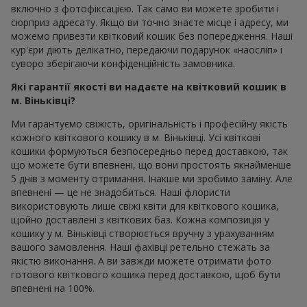
включно з фотофіксацією. Так само ви можете зробити і
сюрприз адресату. Якщо ви точно знаєте місце і адресу, ми
можемо привезти квітковий кошик без попередження. Наші
кур'єри діють делікатно, передаючи подарунок «наосліп» і
суворо зберігаючи конфіденційність замовника.
Які гарантії якості ви надаєте на квітковий кошик в
м. Віньківці?
Ми гарантуємо свіжість, оригінальність і професійну якість
кожного квіткового кошику в м. Віньківці. Усі квіткові
кошики формуються безпосередньо перед доставкою, так
що можете бути впевнені, що вони простоять якнайменше
5 днів з моменту отримання. Інакше ми зробимо заміну. Але
впевнені — це не знадобиться. Наші флористи
використовують лише свіжі квіти для квіткового кошика,
щойно доставлені з квіткових баз. Кожна композиція у
кошику у м. Віньківці створюється вручну з урахуванням
вашого замовлення. Наші фахівці ретельно стежать за
якістю виконання. А ви завжди можете отримати фото
готового квіткового кошика перед доставкою, щоб бути
впевнені на 100%.