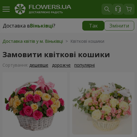
Доставка в
Віньківці
?
Так
Змінити
Доставка в
Віньківці
|
1015 грн
Доставка квітів у м. Віньківці
> Квіткові кошики
Замовити квіткові кошики
Сортування:
дешевше
дорожче
популярні