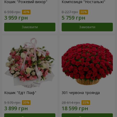
Кошик "Рожевий вихор"
Композиція "Ностальжі"
6 598 грн
8 227 грн
Замовити
Замовити
Кошик "Едіт Піаф"
301 червона троянда
5 570 грн
28 614 грн