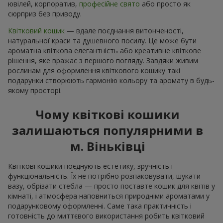
ювілей, корпоратив,
професійне свято
або просто як
сюрприз без приводу.
Квітковий кошик
— вдале поєднання витонченості,
натуральної краси та душевного посилу. Це може бути
ароматна квіткова елегантність або креативне квіткове
рішення, яке вражає з першого погляду. Завдяки живим
рослинам для оформлення квіткового кошику такі
подарунки створюють гармонію кольору та аромату в будь-
якому просторі.
Чому квіткові кошики
залишаються популярними в
м. Віньківці
Квіткові кошики поєднують естетику, зручність і
функціональність. Їх не потрібно розпаковувати, шукати
вазу, обрізати стебла — просто поставте кошик для квітів у
кімнаті, і атмосфера наповниться природніми ароматами у
подарунковому оформленні. Саме така практичність і
готовність до миттєвого використання робить квітковий