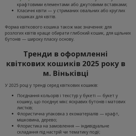
крафтовими елементами або джутовими вставками;
Класичні квіти — у стриманих овальних або круглих
кошиках для квітів.
Форма квіткового кошика також має значення: для
розлогих квітів краще обирати глибокий кошик, для щільних
бутонів — широку пласку основу.
Тренди в оформленні
квіткових кошиків 2025 року в
м. Віньківці
У 2025 році у тренді серед квіткових кошиків:
Поєднання кольорів і текстур у букеті — букет у
кошику, що поєднує мікс яскравих бутонів і матових
листків;
Флористична упаковка з екоматеріалів — крафт,
мішковина, дерево;
Флористика на замовлення — індивідуальне
складання під настрій чи тематику події;