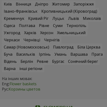
Київ
Вінниця
Дніпро
Житомир
Запоріжжя
Івано-Франківськ
Кропивницький (Кіровоград)
Кременчук
Кривий Ріг
Луцьк
Львів
Миколаїв
Одеса
Полтава
Рівне
Суми
Тернопіль
Ужгород
Харків
Херсон
Хмельницький
Черкаси
Чернівці
Чернігів
Самар (Новомосковськ)
Павлоград
Біла Церква
Буча
Васильків
Ірпінь
Умань
Варшава
Прага
Відень
Берлін
Ревне
Бургас
Сонячний берег
Варна
інші регіони
На інших мовах:
Eng:
Flower baskets
Рус:
Корзины цветов