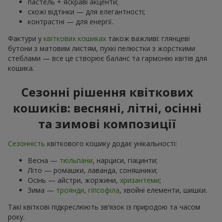
пастель + яскраві акценти;
схожі відтінки — для елегантності;
контрастні — для енергії.
Фактури у
квіткових кошиках
також важливі: глянцеві
бутони з матовим листям, пухкі пелюстки з жорсткими
стеблами — все це створює баланс та гармонію квітів для
кошика.
Сезонні рішення квіткових
кошиків: весняні, літні, осінні
та зимові композиції
Сезонність
квіткового кошику додає унікальності:
Весна —
тюльпани
, нарциси, гіацинти;
Літо — ромашки, лаванда, соняшники;
Осінь — айстри, жоржини,
хризантеми
;
Зима —
троянди
,
гіпсофіла
, хвойні елементи, шишки.
Такі квіткові підкреслюють зв’язок із природою та часом
року.