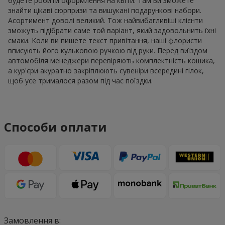
будете робити оформлення на квіти. Там ви зможете
знайти цікаві сюрпризи та вишукані подарункові набори.
Асортимент доволі великий. Тож найвибагливіші клієнти
зможуть підібрати саме той варіант, який задовольнить їхні
смаки. Коли ви пишете текст привітання, наші флористи
вписують його кульковою ручкою від руки. Перед виїздом
автомобіля менеджери перевіряють комплектність кошика,
а кур'єри акуратно закріплюють сувеніри всередині гілок,
щоб усе трималося разом під час поїздки.
Способи оплати
Замовлення в: