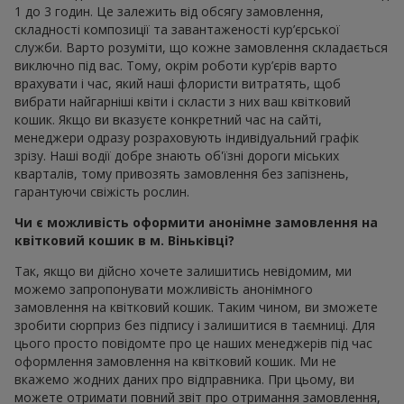
1 до 3 годин. Це залежить від обсягу замовлення,
складності композиції та завантаженості кур’єрської
служби. Варто розуміти, що кожне замовлення складається
виключно під вас. Тому, окрім роботи кур’єрів варто
врахувати і час, який наші флористи витратять, щоб
вибрати найгарніші квіти і скласти з них ваш квітковий
кошик. Якщо ви вказуєте конкретний час на сайті,
менеджери одразу розраховують індивідуальний графік
зрізу. Наші водії добре знають об'їзні дороги міських
кварталів, тому привозять замовлення без запізнень,
гарантуючи свіжість рослин.
Чи є можливість оформити анонімне замовлення на
квітковий кошик в м. Віньківці?
Так, якщо ви дійсно хочете залишитись невідомим, ми
можемо запропонувати можливість анонімного
замовлення на квітковий кошик. Таким чином, ви зможете
зробити сюрприз без підпису і залишитися в таємниці. Для
цього просто повідомте про це наших менеджерів під час
оформлення замовлення на квітковий кошик. Ми не
вкажемо жодних даних про відправника. При цьому, ви
можете отримати повний звіт про отримання замовлення,