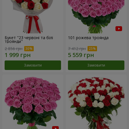
Букет "23 червоні та білі
101 рожева троянда
троянди"
2 856 грн
7 412 грн
Замовити
Замовити