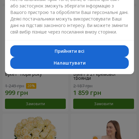
або застосунок зможуть зберігати інформацію з
Вашого пристрою та обробляти Ваші персональні дані.
Деякі постачальники можуть використовувати Ваші
дані на підставі законного інтересу. Ви можете змінити
свій вибір пізніше через посилання внизу сторінки.
Прийняти всі
Налаштувати
Букет "Пори року"
Букет з 21 кремової
троянди
1 249 грн
2 187 грн
Замовити
Замовити