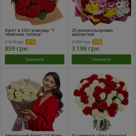
Букет в ЕКО упаковці "7
25 різнокольорових
червоних троянд"
хризантем!
1 074 грн
3 999 грн
Замовити
Замовити
Авторський букет "11 білих
51 червона і біла троянда!