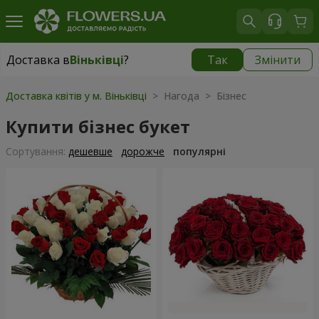
Доставка в
Віньківці
?
Так
Змінити
Доставка в
Віньківці
|
1015 грн
Доставка квітів у м. Віньківці
> Нагода > Бізнес
Купити бізнес букет
Сортування:
дешевше
дорожче
популярні