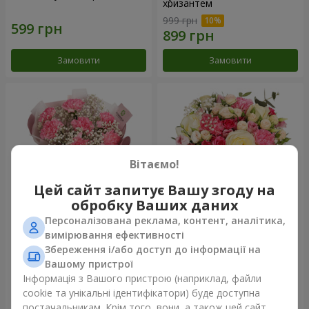
хризантем
999 грн
Замовити
Замовити
Вітаємо!
Цей сайт запитує Вашу згоду на
обробку Ваших даних
Персоналізована реклама, контент, аналітика,
Букет "Королева
Квіти в коробці "Помпадур"
вимірювання ефективності
Карибського моря"
Збереження і/або доступ до інформації на
1 374 грн
2 374 грн
Вашому пристрої
Інформація з Вашого пристрою (наприклад, файли
cookie та унікальні ідентифікатори) буде доступна
Замовити
Замовити
постачальникам. Крім того, вони, а також цей сайт